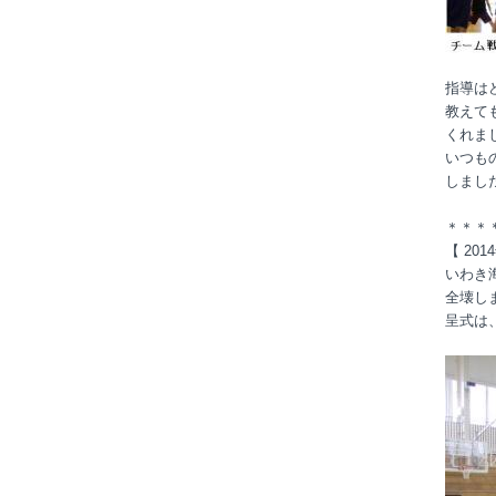
指導は
教えて
くれま
いつも
しまし
＊＊＊
【 20
いわき
全壊し
呈式は