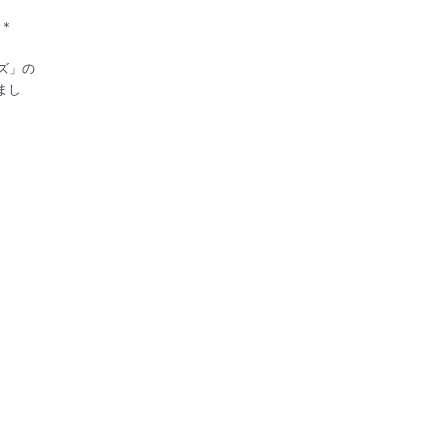
＊
ズ」の
まし