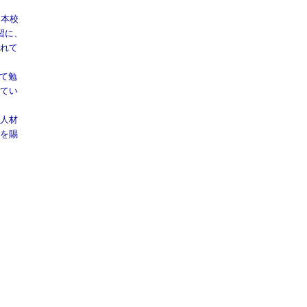
に本校
習に、
れて
て勉
てい
人材
を賜