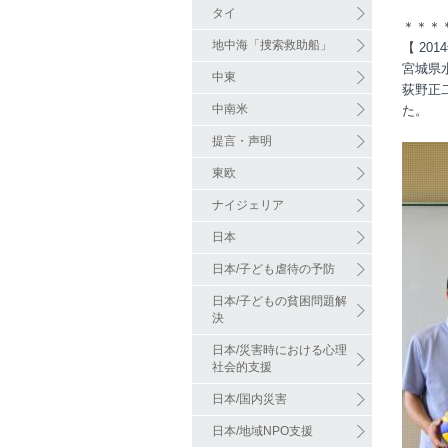
タイ
＊＊＊
地中海「捜索救助船」
【 20
宮城県
中東
荻野正
中南米
た。
提言・声明
東欧
ナイジェリア
日本
日本/子ども虐待の予防
日本/子どもの貧困問題解
決
日本/災害時における心理
社会的支援
日本/国内災害
日本/地域NPO支援