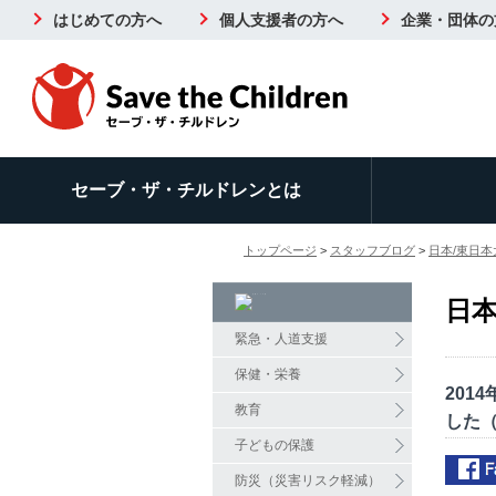
はじめての方へ
個人支援者の方へ
企業・団体の
セーブ・ザ・チルドレンとは
トップページ
>
スタッフブログ
>
日本/東日本
日本
緊急・人道支援
保健・栄養
201
教育
した（2
子どもの保護
防災（災害リスク軽減）