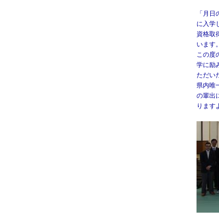
「月日
に入学
資格取
います
この度
学に励
ただい
県内唯
の輩出
ります