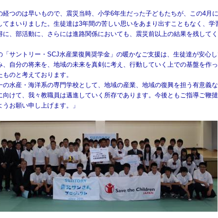
の経つのは早いもので、震災当時、小学6年生だった子どもたちが、この4月
してまいりました。生徒達は3年間の苦しい思いをあまり出すこともなく、学
得に、部活動に、さらには進路関係においても、震災前以上の結果を残してく
。
の「サントリー・SCJ水産業復興奨学金」の暖かなご支援は、生徒達が安心し
み、自分の将来を、地域の未来を真剣に考え、行動していく上での基盤を作っ
たものと考えております。
一の水産・海洋系の専門学校として、地域の産業、地域の復興を担う有意義な
に向けて、我々教職員は邁進していく所存であります。今後ともご指導ご鞭撻
ようお願い申し上げます。」