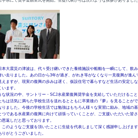
岩手県にて奨学金贈呈式を開始。生徒代表からは次のような挨拶がありました
日本大震災の津波は、代々受け継いできた養殖施設や船舶を一瞬にして、飲み
奪い去りました。あの日から3年が過ぎ、がれき等がなくなり一見復興が進ん
見えますが、現実の復興の歩みは遅く、仮設住宅で暮らすなど生活の安定しな
くいます。
うな状況の中、サントリー・SCJ水産業復興奨学金を支給していただけること
たちは活気に満ちた学校生活を送れるとともに卒業後の『夢』を見ることがで
なりました。今後の学校生活では勉強はもちろん様々な実習に励み、地域の基
とつである水産業の復興に向けて頑張っていくことが、ご支援いただいた皆さ
の恩返しだと思っております。
、このようなご支援を頂いたことに生徒を代表しまして深く感謝申し上げます
ありがとうございました。