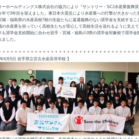
リーホールディングス株式会社の協力により『サントリー・SCJ水産業復興奨
今年で3年目を迎えました。東日本大震災により水産業への打撃が大きかった
宮城・福島県の水産高校7校の生徒たちに返還義務のない奨学金を支給するこ
域の水産業を担っていく高校生たちが安心して高校生活を送れるように支えて
年も奨学金支給開始に合わせ岩手・宮城・福島の3県の奨学金対象校で奨学金
れました。
＊＊＊＊＊＊＊＊＊＊＊＊＊＊＊＊＊＊＊＊＊＊＊＊＊＊＊＊＊＊＊＊＊＊＊
14年6月5日 岩手県立宮古水産高等学校 】