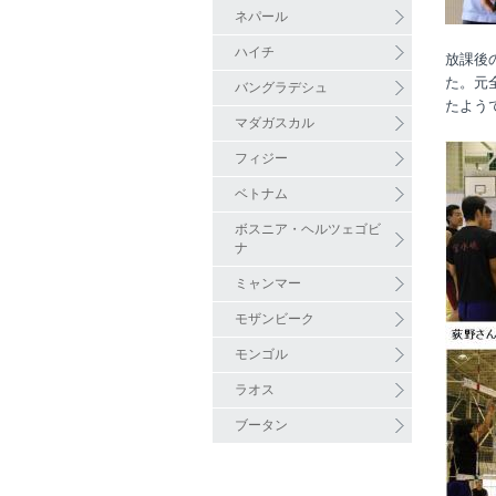
ネパール
ハイチ
放課後
た。元
バングラデシュ
たよう
マダガスカル
フィジー
ベトナム
ボスニア・ヘルツェゴビ
ナ
ミャンマー
モザンビーク
モンゴル
ラオス
ブータン