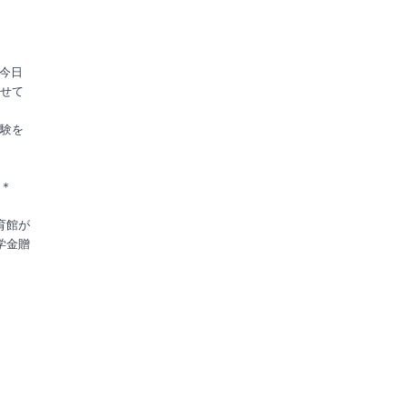
「今日
せて
験を
＊
育館が
学金贈