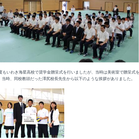
2年度もいわき海星高校で奨学金贈呈式を行いましたが、当時は美術室で贈呈式
。当時、同校教頭だった澤尻校長先生から以下のような挨拶がありました。