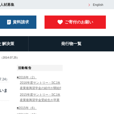
人材募集
English
資料請求
ご寄付のお願い
と解決策
発行物一覧
14.07.25）
活動報告
■2016年（2）
7.24）
2016年度サントリー・SCJ水
産業復興奨学金の給付が開始!!
行いま
2015年度サントリー・SCJ水
産業復興奨学金受給生が卒業
■2015年（6）