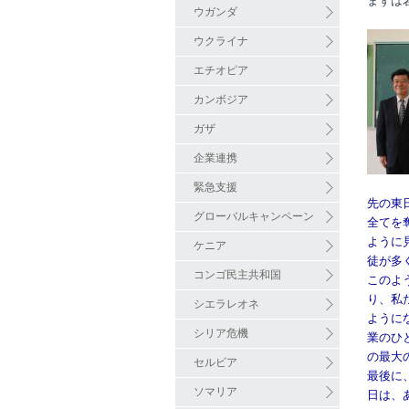
まずは
ウガンダ
ウクライナ
エチオピア
カンボジア
ガザ
企業連携
緊急支援
先の東
グローバルキャンペーン
全てを
ように
ケニア
徒が多
コンゴ民主共和国
このよ
り、私
シエラレオネ
ように
シリア危機
業のひ
の最大
セルビア
最後に
ソマリア
日は、