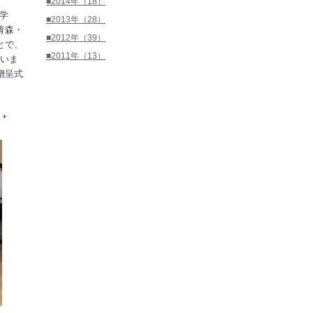
■2014年（18）
学
■2013年（28）
青森・
■2012年（39）
とで、
■2011年（13）
いま
贈呈式
＊