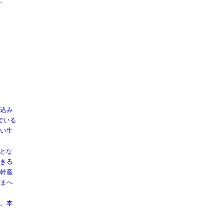
。
込み
でいる
い生
とな
きる
幹産
まへ
。本