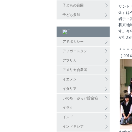
子どもの貧困
サント
金』は
子ども参加
岩手・
将来地
す。今
が行わ
アドボカシー
＊＊＊
アフガニスタン
【 20
アフリカ
アメリカ合衆国
イエメン
イタリア
いのち・みらい貯金箱
イラク
インド
インドネシア