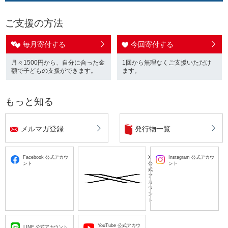
ご支援の方法
毎月寄付する
今回寄付する
月々1500円から、自分に合った金
1回から無理なくご支援いただけ
額で子どもの支援ができます。
ます。
もっと知る
メルマガ登録
発行物一覧
Facebook 公式アカウ
X
Instagram 公式アカウ
ント
公
ント
式
ア
カ
ウ
ン
ト
YouTube 公式アカウ
LINE 公式アカウント