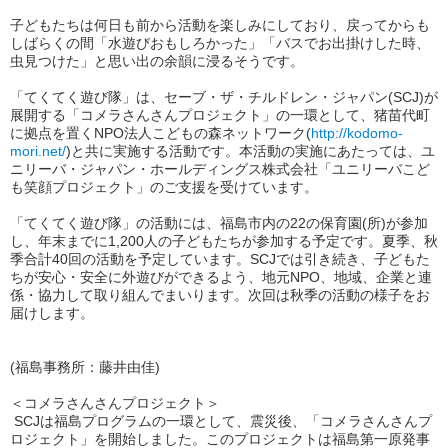
子どもたちは何日も前から活動を楽しみにしており、戻ってからも
しばらくの間「水遊びおもしろかった」「バスでお出掛けした時、
虫見つけた」と思い出の余韻に浸るそうです。
「てくてく遊び隊」は、セーブ・ザ・チルドレン・ジャパン(SCJ)が
展開する「コメラさんさんプロジェクト」の一環として、猪苗代町
に拠点を置くNPO法人こどもの森ネットワーク(
http://kodomo-
mori.net/
)と共に実施する活動です。本活動の実施にあたっては、ユ
ニリーバ・ジャパン・ホールディングス株式会社「ユニリーバこど
も笑顔プロジェクト」のご支援を受けています。
「てくてく遊び隊」の活動には、福島市内の22の保育園(所)が参加
し、年末までに1,200人の子どもたちが参加する予定です。夏季、秋
季合計40回の活動を予定しています。SCJでは引き続き、子どもた
ちが安心・安全に外遊びができるよう、地元NPO、地域、企業と連
係・協力して取り組んでまいります。次回は秋季の活動の様子をお
届けします。
(福島事務所：藤井由佳)
＜コメラさんさんプロジェクト＞
SCJは福島プログラムの一環として、震災後、「コメラさんさんプ
ロジェクト」を開始しました。このプロジェクトは福島第一原発事