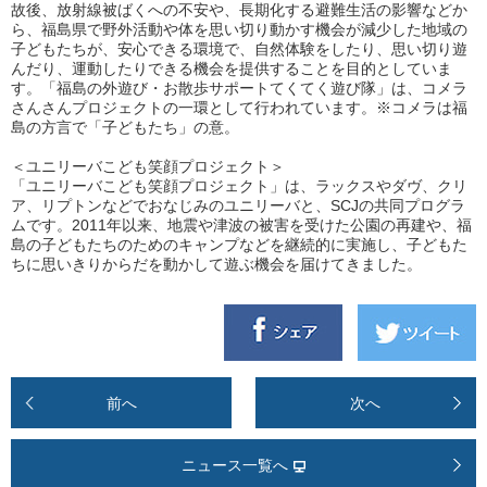
故後、放射線被ばくへの不安や、長期化する避難生活の影響などか
ら、福島県で野外活動や体を思い切り動かす機会が減少した地域の
子どもたちが、安心できる環境で、自然体験をしたり、思い切り遊
んだり、運動したりできる機会を提供することを目的としていま
す。「福島の外遊び・お散歩サポートてくてく遊び隊」は、コメラ
さんさんプロジェクトの一環として行われています。※コメラは福
島の方言で「子どもたち」の意。
＜ユニリーバこども笑顔プロジェクト＞
「ユニリーバこども笑顔プロジェクト」は、ラックスやダヴ、クリ
ア、リプトンなどでおなじみのユニリーバと、SCJの共同プログラ
ムです。2011年以来、地震や津波の被害を受けた公園の再建や、福
島の子どもたちのためのキャンプなどを継続的に実施し、子どもた
ちに思いきりからだを動かして遊ぶ機会を届けてきました。
前へ
次へ
ニュース一覧へ