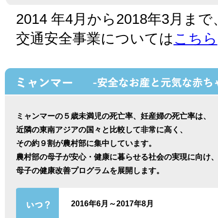
2017.12.19
【インドネシア交通安全事業】お母さんから子ども
2014 年4月から2018年3
2017.10.10
【インドネシア交通安全事業】 子どもと大人、それ
交通安全事業については
こちら
2017.09.14
【インドネシア交通安全事業】活動に参加した子ど
2017.06.01
【インドネシア交通安全事業】子どもたちが発案し
2017.04.26
【インドネシア交通安全事業】子どもたちの交通安
ミャンマーの５歳未満児の死亡率、妊産婦の死亡率は、
近隣の東南アジアの国々と比較して非常に高く、
その約９割が農村部に集中しています。
農村部の母子が安心・健康に暮らせる社会の実現に向け
母子の健康改善プログラムを展開します。
2016年6月～2017年8月