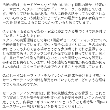
活動内容は、カードゲームなどで自由に過ごす時間のほか、特定の
テーマについてグループで話す「テーマトーク」を実施していま
す。安心して話せる場がある、他人に自分の話をしても否定されな
いでいられるという経験がにじーず以外の場所でも参加者自身のニ
ーズを 他者に伝える力につながっていると感じています。
Q.
子ども・若者たちが安心・安全に参加できる場づくりで気を付け
ていることはありますか。
スタッフの共通理解として年に
1
回必ずセーフガーディングについて
全体研修を行っています。安心・安全な場づくりには、その場が他
者にとっても安心できる場かどうかを参加者それぞれが意識するこ
とも重要であり、スタッフはそれを促す役割も担っています。例え
ば、見た目から性別を判断しないといった明確なルールを設定し、
参加者にも共有しています。時に不適切な可能性がある発言が見ら
れた場合は、スタッフがその場で介入することを意識しています。
Q.
にじーずはセーブ・ザ・チルドレンから助成を受けるより前から
セーフガーディング指針を策定されていましたが、どのような経緯
でつくられたのですか。
セーフガーディング指針は、団体の規模拡大などを背景に、これま
でも実践してきた安全配慮を明文化する必要性を感じたことから策
定しました。内容はイギリスの
NSPPC
という子ども虐待防止団体の
ユースワーカー向け講座などを参考につくりました。