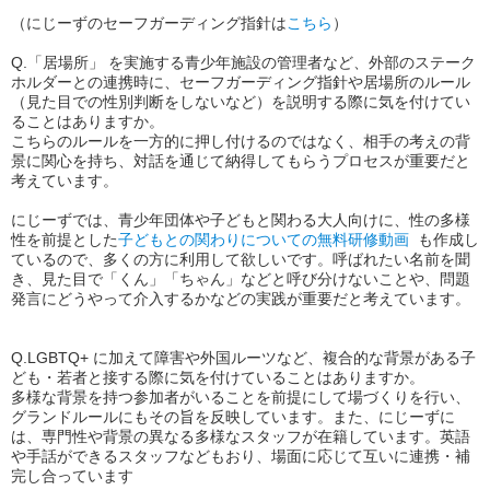
（にじーずのセーフガーディング指針は
こちら
）
Q.「居場所」 を実施する青少年施設の管理者など、外部のステーク
ホルダーとの連携時に、セーフガーディング指針や居場所のルール
（見た目での性別判断をしないなど）を説明する際に気を付けてい
ることはありますか。
こちらのルールを一方的に押し付けるのではなく、相手の考えの背
景に関心を持ち、対話を通じて納得してもらうプロセスが重要だと
考えています。
にじーずでは、青少年団体や子どもと関わる大人向けに、性の多様
性を前提とした
子どもとの関わりについての無料研修動画
も作成し
ているので、多くの方に利用して欲しいです。呼ばれたい名前を聞
き、見た目で「くん」「ちゃん」などと呼び分けないことや、問題
発言にどうやって介入するかなどの実践が重要だと考えています。
Q.LGBTQ+ に加えて障害や外国ルーツなど、複合的な背景がある子
ども・若者と接する際に気を付けていることはありますか。
多様な背景を持つ参加者がいることを前提にして場づくりを行い、
グランドルールにもその旨を反映しています。また、にじーずに
は、専門性や背景の異なる多様なスタッフが在籍しています。英語
や手話ができるスタッフなどもおり、場面に応じて互いに連携・補
完し合っています