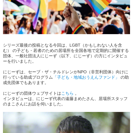
シリーズ最後の投稿となる今回は、LGBT（かもしれない人を含
む） の子ども・若者のための居場所を全国各地で定期的に開催する
団体、一般社団法人にじーず（以下、にじーず）の方にインタビュ
ーを行いました。
にじーずは、セーブ・ザ・チルドレンがNPO（非営利団体）向けに
行っている助成プログラム
「子ども・地域おうえんファンド」
の助
成先団体でもあります。
にじーずの団体ウェブサイトは
こちら
。
インタビューは、にじーず代表の遠藤まめたさん、居場所スタッフ
のまこさんにお話を伺いました。