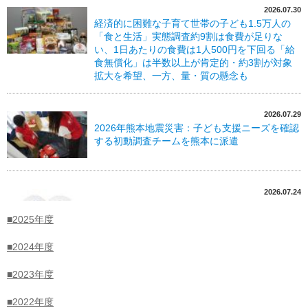
2026.07.30
経済的に困難な子育て世帯の子ども1.5万人の
「食と生活」実態調査約9割は食費が足りな
い、1日あたりの食費は1人500円を下回る「給
食無償化」は半数以上が肯定的・約3割が対象
拡大を希望、一方、量・質の懸念も
2026.07.29
2026年熊本地震災害：子ども支援ニーズを確認
する初動調査チームを熊本に派遣
2026.07.24
ユニクロのチャリティTシャツ「PEACE FOR
ALL」の新作が9月17日（木）に発売：セーブ・
■2025年度
ザ・チルドレンの活動への支援が子どもたちの
生活にポジティブな変化を起こしています
■2024年度
■2023年度
2026.06.04
世界で子ども支援を行う国際NGO セーブ・
■2022年度