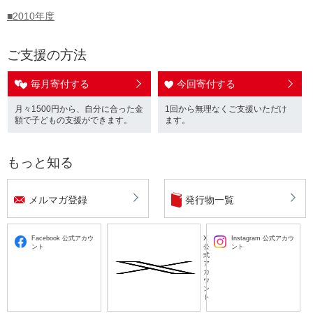
■2010年度
2026.04.30
「セーブ・ザ・チルドレン・ジャパン」創立40
年の節目に これまでの歩みや活動を紹介する特
ご支援の方法
設サイトを公開
毎月寄付する
今回寄付する
2026.04.20
月々1500円から、自分に合った金
1回から無理なくご支援いただけ
「セーブ・ザ・チルドレン」 中東危機が続く
額で子どもの支援ができます。
ます。
中、レバノンやパレスチナなど、7つの国と地
域で活動国・地域ごとのニーズに即した人道支
援を拡大
もっと知る
2026.04.15
メルマガ登録
発行物一覧
【応募受付を終了しました】4月15日正午から
応募受付開始「ハロー！ベビーボックス」2026
年春妊娠 22 週目〜産後 1 ヶ月程度の方を対象
Facebook 公式アカウ
X
Instagram 公式アカウ
に育児用品を提供（応募条件あり）
ント
公
ント
式
ア
カ
ウ
2026.04.03
ン
ト
＜中学・高校の新入学＞ 経済的に困難な子育て
世帯の教育費負担を調査「制服代」の準備が難