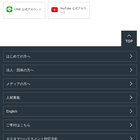
しい世帯は過去最多8割超、「他の生活費を削
YouTube 公式アカウ
LINE 公式アカウント
る」も前年比約10ポイント増「高校無償化」に
ント
ついて授業料以外の教育費支援の拡充を求める
保護者の声も
2026.03.18
能登の子どもの日常を守るためにスポーツ・文
化活動51団体を支援震災により、子どものスポ
はじめての方へ
ーツ・文化活動の継続に深刻な制約長期化する
施設不足・移動負担への公的支援を
法人・団体の方へ
2026.03.13
メディアの方へ
認知度低い「子どもの権利」…学校で子ども自
身が学ぶ機会創出へ教育関係者向けオンライン
人材募集
セミナー、3/24開催人権教育の専門家・荒木教
授（立命館大）が、学習方法や学ぶ意義を解説
English
2026.03.12
ご寄付はこちら
ひとり親など、経済的困難のある妊産婦らへア
ンケート調査半数以上が「無職」「世帯の貯金
カスタマーハラスメント対応方針