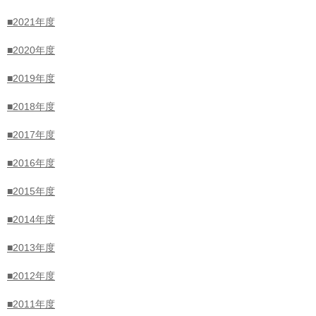
ザ・チルドレン調査【過去最多】毎日3万5,000
人の子どもたちが紛争や暴力により、新たに避
■2021年度
難を余儀なくされる
■2020年度
2026.05.28
■2019年度
申込受付開始（6/1〜6/18 正午） 2026年「子ど
もの食 応援ボックス」経済的に困難な状況にあ
■2018年度
る家庭の子どもたちに食料品を提供
■2017年度
2026.05.21
■2016年度
【中東危機レポート】 「停戦期間中」とされる
レバノンで1日に平均4人以上の子どもが負傷、
命を落としています
■2015年度
■2014年度
2026.05.13
「能登半島地震・豪雨」 被災した子育て世帯
■2013年度
1,460世帯にアンケート調査:震災から2年経過
も、子どもの生活へのマイナス影響が続く世帯
■2012年度
は6割超子どものこころのケア、居場所づく
り、経済支援継続を石川県教委や政府へ提言
■2011年度