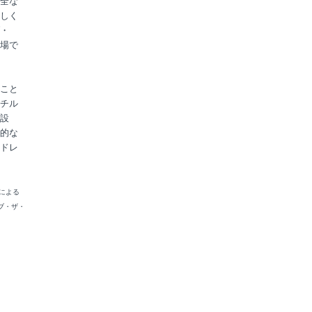
全な
しく
・
場で
こと
チル
設
的な
ドレ
)による
ブ・ザ・