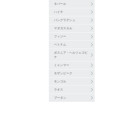
ネパール
ハイチ
バングラデシュ
マダガスカル
フィジー
ベトナム
ボスニア・ヘルツェゴビ
ナ
ミャンマー
モザンビーク
モンゴル
ラオス
ブータン