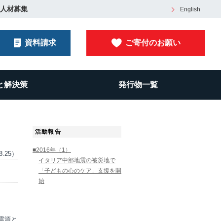
人材募集
English
資料請求
ご寄付のお願い
と解決策
発行物一覧
活動報告
■2016年（1）
8.25）
イタリア中部地震の被災地で
「子どもの心のケア」支援を開
始
震源と