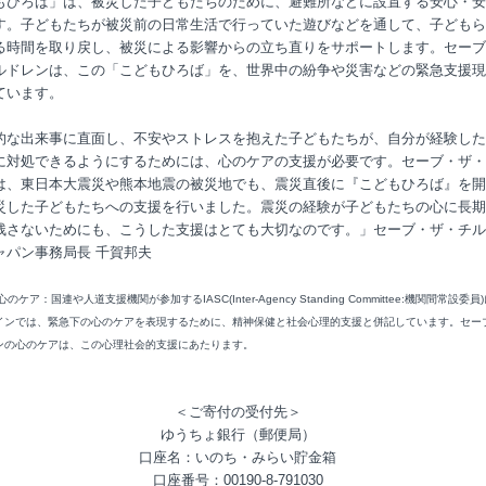
もひろば」は、被災した子どもたちのために、避難所などに設置する安心・安
す。子どもたちが被災前の日常生活で行っていた遊びなどを通して、子どもら
る時間を取り戻し、被災による影響からの立ち直りをサポートします。セーブ
ルドレンは、この「こどもひろば」を、世界中の紛争や災害などの緊急支援現
ています。
的な出来事に直面し、不安やストレスを抱えた子どもたちが、自分が経験した
に対処できるようにするためには、心のケアの支援が必要です。セーブ・ザ・
は、東日本大震災や熊本地震の被災地でも、震災直後に『こどもひろば』を開
災した子どもたちへの支援を行いました。震災の経験が子どもたちの心に長期
残さないためにも、こうした支援はとても大切なのです。」セーブ・ザ・チル
ャパン事務局長 千賀邦夫
のケア：国連や人道支援機関が参加するIASC(Inter-Agency Standing Committee:機関間常設委員
インでは、緊急下の心のケアを表現するために、精神保健と社会心理的支援と併記しています。セー
ンの心のケアは、この心理社会的支援にあたります。
＜ご寄付の受付先＞
ゆうちょ銀行（郵便局）
口座名：いのち・みらい貯金箱
口座番号：00190-8-791030