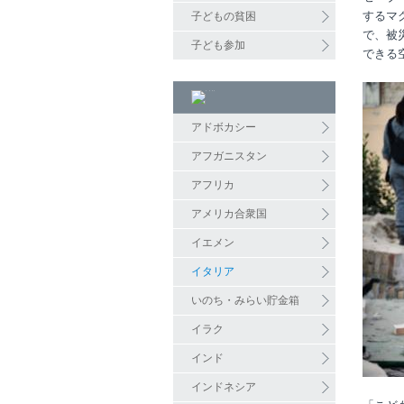
するマ
子どもの貧困
で、被
子ども参加
できる
アドボカシー
アフガニスタン
アフリカ
アメリカ合衆国
イエメン
イタリア
いのち・みらい貯金箱
イラク
インド
インドネシア