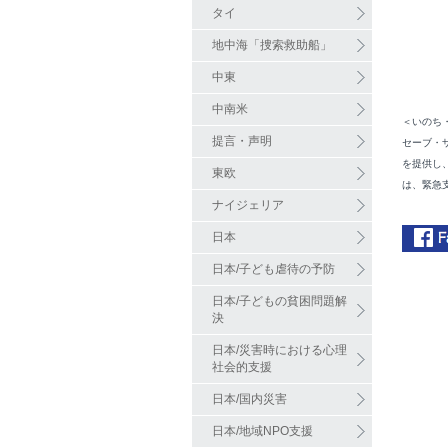
タイ
地中海「捜索救助船」
中東
中南米
＜いのち
提言・声明
セーブ・
を提供し
東欧
は、緊急
ナイジェリア
日本
日本/子ども虐待の予防
日本/子どもの貧困問題解
決
日本/災害時における心理
社会的支援
日本/国内災害
日本/地域NPO支援