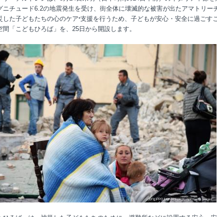
グニチュード6.2の地震発生を受け、街全体に壊滅的な被害が出たアマトリー
災した子どもたちの心のケア
支援を行うため、子どもが安心・安全に過ごす
*
空間「こどもひろば」を、25日から開設します。