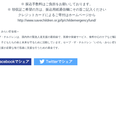
※ 振込手数料はご負担をお願いしております。
※ 領収証ご希望の方は、振込用紙通信欄にその旨ご記入ください
クレジットカードによるご寄付はホームページから
http://www.savechildren.or.jp/lp/childemergencyfund/
・みらい貯金箱＞
ザ・チルドレンは、国内外の緊急人道支援の最前線で、医療や保健サービス、食料や心のケアなど幅
、子どもたちの命と未来を守るために活動しています。セーブ・ザ・チルドレン「いのち・みらい貯
支援が必要な地で迅速に支援を行うための基金です。