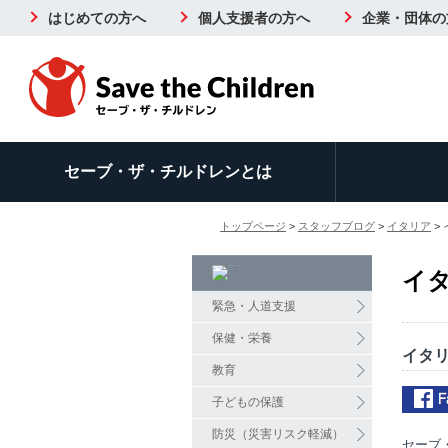
はじめての方へ
個人支援者の方へ
企業・団体の
セーブ・ザ・チルドレンとは
トップページ
>
スタッフブログ
>
イタリア
>
イ
緊急・人道支援
保健・栄養
イタ
教育
子どもの保護
防災（災害リスク軽減）
セーブ