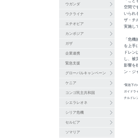
「こど
ウガンダ
空間で
いられ
ウクライナ
ザ・チ
エチオピア
実施し
カンボジア
「危機
ガザ
を上手
ドレン
企業連携
し、被
緊急支援
影響を
ン・ジ
グローバルキャンペーン
ケニア
緊急下の心
*
ガイドラ
コンゴ民主共和国
チルドレ
シエラレオネ
シリア危機
セルビア
ソマリア