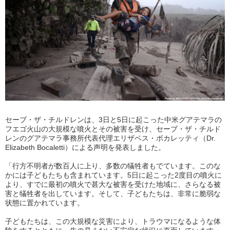
セーブ・ザ・チルドレンは、3日と5日に起こった中米グアテマラの
フエゴ火山の大規模な噴火とその被害を受け、セーブ・ザ・チルド
レンのグアテマラ事務所代表代理エリザベス・ボカレッティ（Dr.
Elizabeth Bocaletti）による声明を発表しました。
「行方不明者が数百人に上り、多数の犠牲者もでています。このな
かには子どもたちも含まれています。5日に起こった2度目の噴火に
より、すでに最初の噴火で甚大な被害を受けた地域に、さらなる被
害と犠牲者を出しています。そして、子どもたちは、非常に脆弱な
状態に置かれています。
子どもたちは、この大規模な災害により、トラウマになるような体