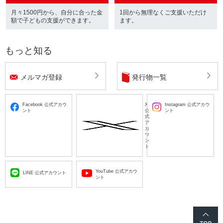
月々1500円から、自分に合った金
1回から無理なくご支援いただけ
額で子どもの支援ができます。
ます。
もっと知る
メルマガ登録
発行物一覧
Facebook 公式アカウ
X
Instagram 公式アカウ
ント
公
ント
式
ア
カ
ウ
ン
ト
YouTube 公式アカウ
LINE 公式アカウント
ント