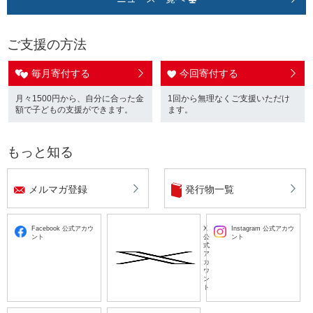
ご支援の方法
毎月寄付する
今回寄付する
月々1500円から、自分に合った金
1回から無理なくご支援いただけ
額で子どもの支援ができます。
ます。
もっと知る
メルマガ登録
発行物一覧
Facebook 公式アカウ
X
Instagram 公式アカウ
ント
公
ント
式
ア
カ
ウ
ン
ト