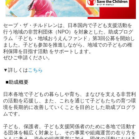
セーブ・ザ・チルドレンは、日本国内
で子ども支
援
活動を
行う地域の
非営利団体
（NPO）
を対象とした、助成プログ
ラム「子ども・地域おうえんファンド」第
3
回公募を開始し
ました。子ども参加を推進しながら、地域での子どもの権
利保障を目指す
活動
をサポートします。
ぜひご申請ください。
▼詳しくは
こちら
■
助成概要
日本各地で子どもの暮らしや育ち、まなびを支える非営利
の活動を応援し、また、これを通じて子ども
たち
の育つ環
境を長期的に改善していくことを目的とした助成プログラ
ムです。
子ども、保護者、子ども支援関係者のために各地で活動す
る団体を幅広く対象とし、その事業や組織運営の在り方を
ともに考え、資金や組織運営に加え、団体の活動における