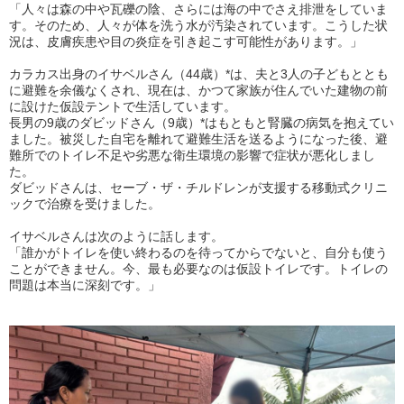
「人々は森の中や瓦礫の陰、さらには海の中でさえ排泄をしていま
す。そのため、人々が体を洗う水が汚染されています。こうした状
況は、皮膚疾患や目の炎症を引き起こす可能性があります。」
カラカス出身のイサベルさん（44歳）*は、夫と3人の子どもととも
に避難を余儀なくされ、現在は、かつて家族が住んでいた建物の前
に設けた仮設テントで生活しています。
長男の9歳のダビッドさん（9歳）*はもともと腎臓の病気を抱えてい
ました。被災した自宅を離れて避難生活を送るようになった後、避
難所でのトイレ不足や劣悪な衛生環境の影響で症状が悪化しまし
た。
ダビッドさんは、セーブ・ザ・チルドレンが支援する移動式クリニ
ックで治療を受けました。
イサベルさんは次のように話します。
「誰かがトイレを使い終わるのを待ってからでないと、自分も使う
ことができません。今、最も必要なのは仮設トイレです。トイレの
問題は本当に深刻です。」