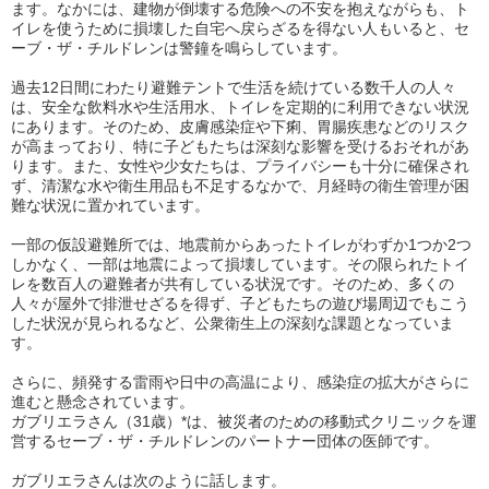
ます。なかには、建物が倒壊する危険への不安を抱えながらも、ト
イレを使うために損壊した自宅へ戻らざるを得ない人もいると、セ
ーブ・ザ・チルドレンは警鐘を鳴らしています。
過去12日間にわたり避難テントで生活を続けている数千人の人々
は、安全な飲料水や生活用水、トイレを定期的に利用できない状況
にあります。そのため、皮膚感染症や下痢、胃腸疾患などのリスク
が高まっており、特に子どもたちは深刻な影響を受けるおそれがあ
ります。また、女性や少女たちは、プライバシーも十分に確保され
ず、清潔な水や衛生用品も不足するなかで、月経時の衛生管理が困
難な状況に置かれています。
一部の仮設避難所では、地震前からあったトイレがわずか1つか2つ
しかなく、一部は地震によって損壊しています。その限られたトイ
レを数百人の避難者が共有している状況です。そのため、多くの
人々が屋外で排泄せざるを得ず、子どもたちの遊び場周辺でもこう
した状況が見られるなど、公衆衛生上の深刻な課題となっていま
す。
さらに、頻発する雷雨や日中の高温により、感染症の拡大がさらに
進むと懸念されています。
ガブリエラさん（31歳）*は、被災者のための移動式クリニックを運
営するセーブ・ザ・チルドレンのパートナー団体の医師です。
ガブリエラさんは次のように話します。