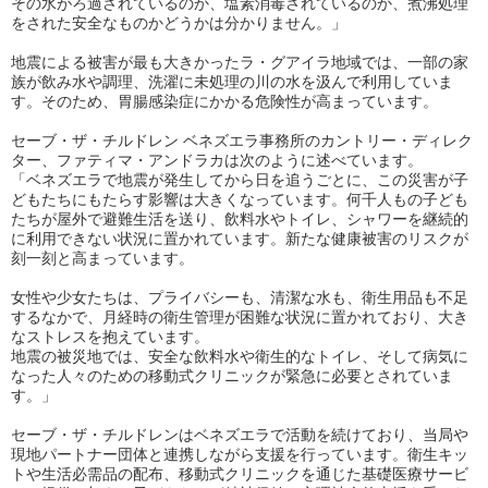
その水がろ過されているのか、塩素消毒されているのか、煮沸処理
をされた安全なものかどうかは分かりません。」
地震による被害が最も大きかったラ・グアイラ地域では、一部の家
族が飲み水や調理、洗濯に未処理の川の水を汲んで利用していま
す。そのため、胃腸感染症にかかる危険性が高まっています。
セーブ・ザ・チルドレン ベネズエラ事務所のカントリー・ディレク
ター、ファティマ・アンドラカは次のように述べています。
「ベネズエラで地震が発生してから日を追うごとに、この災害が子
どもたちにもたらす影響は大きくなっています。何千人もの子ども
たちが屋外で避難生活を送り、飲料水やトイレ、シャワーを継続的
に利用できない状況に置かれています。新たな健康被害のリスクが
刻一刻と高まっています。
女性や少女たちは、プライバシーも、清潔な水も、衛生用品も不足
するなかで、月経時の衛生管理が困難な状況に置かれており、大き
なストレスを抱えています。
地震の被災地では、安全な飲料水や衛生的なトイレ、そして病気に
なった人々のための移動式クリニックが緊急に必要とされていま
す。」
セーブ・ザ・チルドレンはベネズエラで活動を続けており、当局や
現地パートナー団体と連携しながら支援を行っています。衛生キッ
トや生活必需品の配布、移動式クリニックを通じた基礎医療サービ