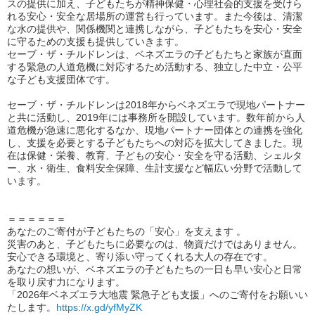
スの提供に加え、子どもたちが精神保健・心理社会的支援を受けら
れる安心・安全な居場所の運営も行っています。また今後は、清潔
な水の提供や、関係機関と連携しながら、子どもたちを安心・安全
に守るための支援も提供していきます。
セーブ・ザ・チルドレンは、ベネズエラの子どもたちと家族が直面
する緊急の人道危機に対応するため活動する、独立した中立・公平
な子ども支援団体です。
セーブ・ザ・チルドレンは2018年からベネズエラで現地パートナー
と共に活動し、2019年には事務所を開設しています。数年前から人
道危機が急速に悪化するなか、現地パートナー団体との連携を強化
し、支援を必要とする子どもたちへの対応を拡大してきました。現
在は保健・栄養、教育、子どもの安心・安全を守る活動、シェルタ
ー、水・衛生、食料安全保障、生計支援など幅広い分野で活動して
います。
＝＝＝＝＝＝
あなたのご寄付が子どもたちの「安心」を支えます 。
災害のあと、子どもたちに必要なのは、物資だけではありません。
安心できる環境と、寄り添い守ってくれる大人の存在です。
あなたの想いが、ベネズエラの子どもたちの一日も早い安心と日常
を取り戻す力になります。
「2026年ベネズエラ大地震 緊急子ども支援」へのご寄付をお願いい
たします。
https://x.gd/yfMyZK