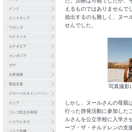
た。治療は可能でしたが、
えるものではありませんで
インド
捻出するのも難しく、ヌー
インドネシア
せんでした。
ウガンダ
ウクライナ
エチオピア
カンボジア
ガザ
企業連携
緊急支援
写真撮影
グローバルキャンペーン
しかし、ヌールさんの母親
ケニア
行った啓発活動に参加した
コンゴ民主共和国
ルさんを公立学校に入学さ
シエラレオネ
ーブ・ザ・チルドレンの支
シリア危機