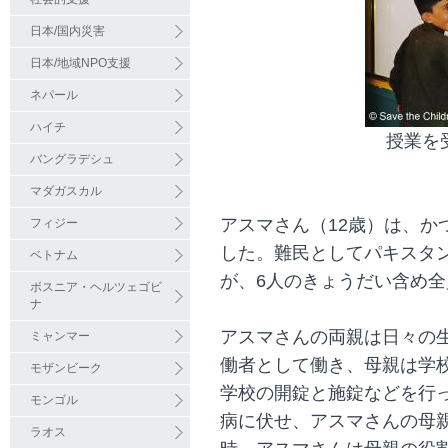
日本/国内災害
日本/地域NPO支援
ネパール
ハイチ
授業を
バングラデシュ
マダガスカル
アスマさん（12歳）は、か
フィジー
した。難民としてパキスタ
ベトナム
が、6人のきょうだい含め
ボスニア・ヘルツェゴビ
ナ
アスマさんの両親は日々の
ミャンマー
働者として働き、母親は学
モザンビーク
学校の開錠と施錠などを行
モンゴル
病に伏せ、アスマさんの母
ラオス