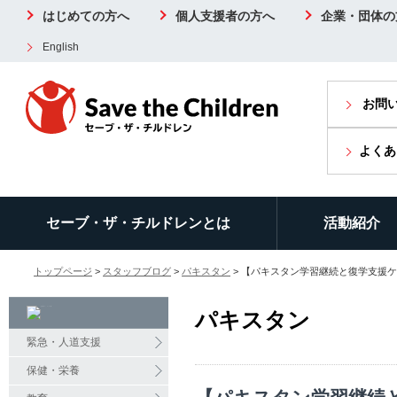
はじめての方へ
個人支援者の方へ
企業・団体の
English
お問
よくあ
セーブ・ザ・チルドレンとは
活動紹介
トップページ
>
スタッフブログ
>
パキスタン
> 【パキスタン学習継続と復学支援
パキスタン
緊急・人道支援
保健・栄養