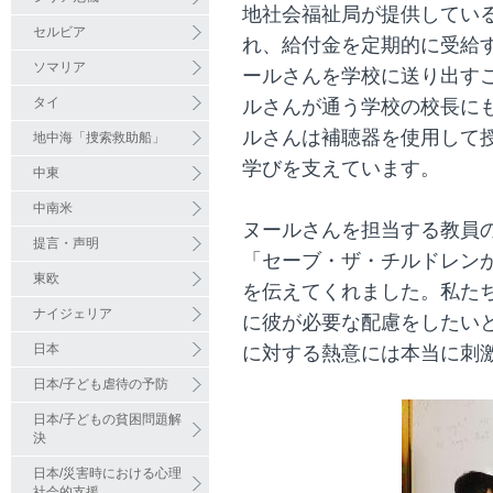
地社会福祉局が提供してい
セルビア
れ、給付金を定期的に受給
ソマリア
ールさんを学校に送り出す
タイ
ルさんが通う学校の校長に
ルさんは補聴器を使用して
地中海「捜索救助船」
学びを支えています。
中東
中南米
ヌールさんを担当する教員
提言・声明
「セーブ・ザ・チルドレン
東欧
を伝えてくれました。私た
ナイジェリア
に彼が必要な配慮をしたい
日本
に対する熱意には本当に刺
日本/子ども虐待の予防
日本/子どもの貧困問題解
決
日本/災害時における心理
社会的支援