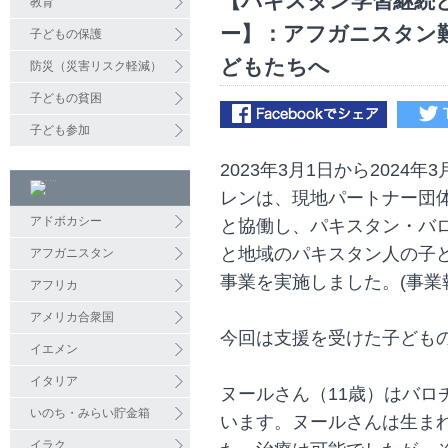
【パキスタン学習継続
教育
ー】：アフガニスタン
子どもの保護
どもたちへ
防災（災害リスク軽減）
子どもの貧困
子ども参加
2023年3月1日から2024
レンは、現地パートナー団体のTamee
アドボカシー
と協働し、パキスタン・バ
と地域のパキスタン人の子
アフガニスタン
事業を実施しました。(事業
アフリカ
アメリカ合衆国
今回は支援を受けた子ども
イエメン
イタリア
ヌールさん（11歳）はバロ
いのち・みらい貯金箱
います。ヌールさんは生ま
イラク