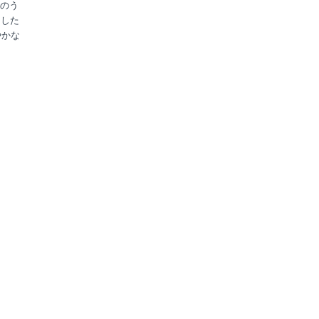
のう
加した
やかな