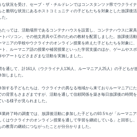
うな状況を受け、セーブ・ザ・チルドレンではコンスタンツァ県でウクライナ
ちと脆弱な状況にあるホストコミュニティの子どもたちを対象とした放課後活
した。
あたっては、活動場所であるコンテナハウスを設置し、コンテナハウスに家具
ートパソコン、その他文房具や工作のための教材を配置しました。放課後活動
ーマニアの学校やウクライナのオンライン授業を終えた子どもたちを対象に、
ート、ルーマニア語の授業や補習授業といった学習支援のほか、ゲームやスポ
作やアートなどさまざまな活動を実施しました。
間を通して、計161人（ウクライナ人136人、ルーマニア人25人）の子どもが
参加しました。
参加する子どもたちは、ウクライナの異なる地域から来ておりルーマニアにた
での背景もさまざまですが、活動を通して信頼関係を築き毎日放課後の時間を
ている様子が見られました。
事業終了時の調査では、放課後活動に参加した子どもの93.5％が「ルーマニ
しくはウクライナのオンライン授業を通して学習を継続している」と回答し、
もの教育の継続につながったことが分分かりました。