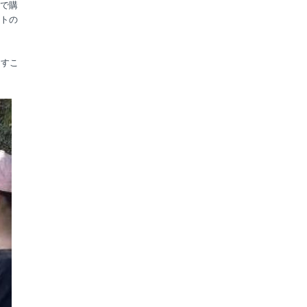
で購
トの
たすこ