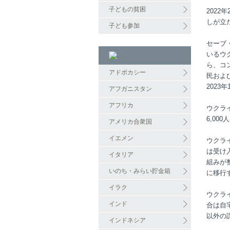
子どもの貧困
202
しが立
子ども参加
セーブ
いるウ
ら、コ
アドボカシー
民およ
202
アフガニスタン
アフリカ
ウクラ
6,00
アメリカ合衆国
イエメン
ウクラ
は受け
イタリア
組みが
いのち・みらい貯金箱
に移行
イラク
ウクラ
インド
合は自
以外の
インドネシア