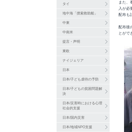
また、
タイ
入が必
地中海「捜索救助船」
配布も計
中東
配布後
中南米
とがで
提言・声明
東欧
ナイジェリア
日本
日本/子ども虐待の予防
日本/子どもの貧困問題解
決
日本/災害時における心理
社会的支援
日本/国内災害
日本/地域NPO支援