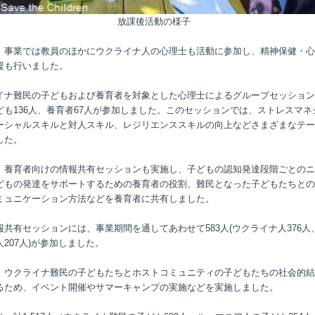
放課後活動の様子
、事業では教員のほかにウクライナ人の心理士も活動に参加し、精神保健・心
援も行いました。
イナ難民の子どもおよび養育者を対象とした心理士によるグループセッション
ども136人、養育者67人が参加しました。このセッションでは、ストレスマネ
ーシャルスキルと対人スキル、レジリエンススキルの向上などさまざまなテー
した。
、養育者向けの情報共有セッションも実施し、子どもの認知発達段階ごとのニ
どもの発達をサポートするための養育者の役割、難民となった子どもたちとの
ミュニケーション方法などを養育者に共有しました。
報共有セッションには、事業期間を通してあわせて583人(ウクライナ人376人
207人)が参加しました。
、ウクライナ難民の子どもたちとホストコミュニティの子どもたちの社会的結
るため、イベント開催やサマーキャンプの実施などを実施しました。