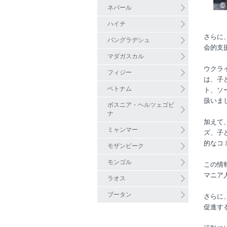
ネパール
ハイチ
さらに
バングラデシュ
会的支
マダガスカル
ウクラ
フィジー
は、子
ベトナム
ト、ソ
扱いま
ボスニア・ヘルツェゴビ
ナ
加えて
ミャンマー
ズ、子
的なコ
モザンビーク
モンゴル
この情
マニア人
ラオス
ブータン
さらに
促進す