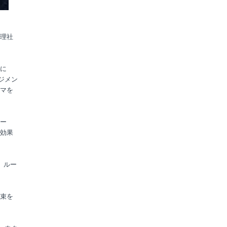
理社
に
ジメン
マを
ー
効果
、ルー
束を