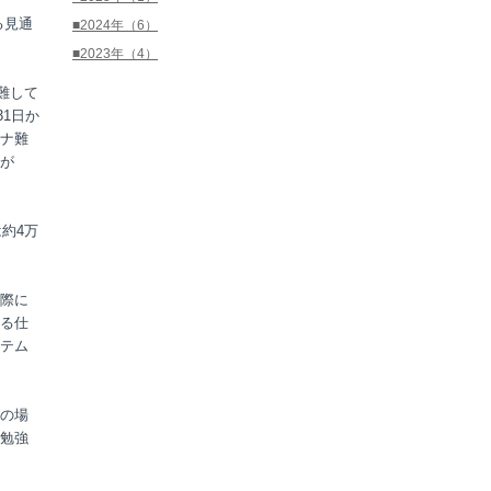
る見通
■2024年（6）
■2023年（4）
難して
31日か
ナ難
が
約4万
際に
る仕
テム
の場
勉強