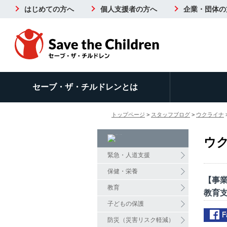
はじめての方へ
個人支援者の方へ
企業・団体の
セーブ・ザ・チルドレンとは
トップページ
>
スタッフブログ
>
ウクライナ
ウ
緊急・人道支援
保健・栄養
【事
教育
教育
子どもの保護
防災（災害リスク軽減）