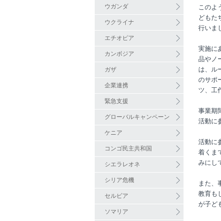
ウガンダ
このよ
どもた
ウクライナ
行いま
エチオピア
実施に
カンボジア
品やノ
は、ル
ガザ
のサポ
企業連携
ツ、工
緊急支援
事業期
グローバルキャンペーン
活動に
ケニア
活動に
コンゴ民主共和国
着くま
みにし
シエラレオネ
シリア危機
また、
教育も
セルビア
が子ど
ソマリア