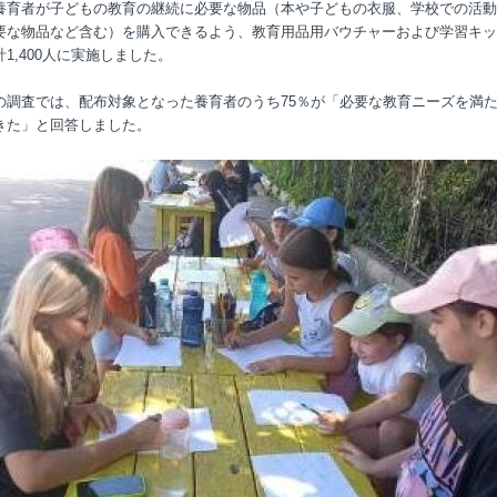
養育者が子どもの教育の継続に必要な物品（本や子どもの衣服、学校での活動
要な物品など含む）を購入できるよう、教育用品用バウチャーおよび学習キッ
1,400人に実施しました。
の調査では、配布対象となった養育者のうち75％が「必要な教育ニーズを満
きた」と回答しました。