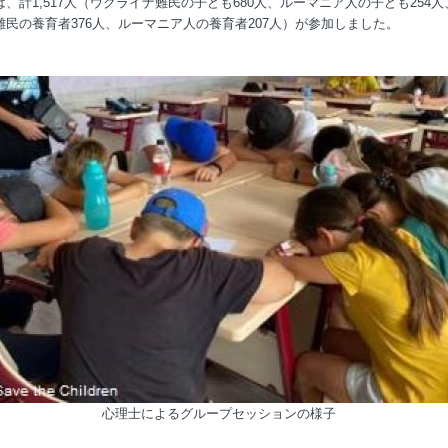
、計1,517人（ウクライナ難民の子ども680人、ルーマニア人の子ども254
難民の養育者376人、ルーマニア人の養育者207人）が参加しました。
心理士によるグループセッションの様子