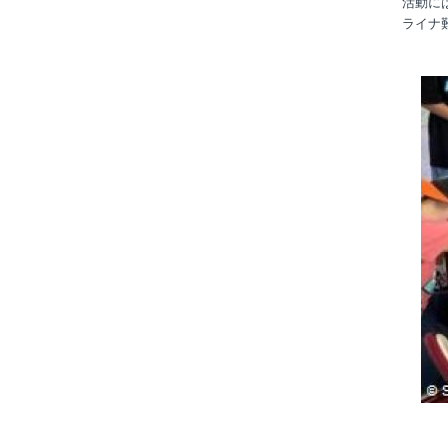
活動には
ライナ