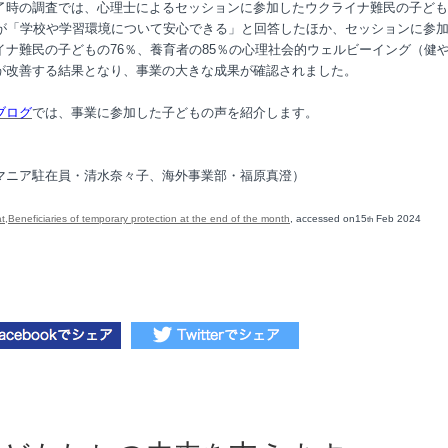
了時の調査では、心理士によるセッションに参加したウクライナ難民の子ども
％が「学校や学習環境について安心できる」と回答したほか、セッションに参
イナ難民の子どもの76％、養育者の85％の心理社会的ウェルビーイング（健
が改善する結果となり、事業の大きな成果が確認されました。
ブログ
では、事業に参加した子どもの声を紹介します。
マニア駐在員・清水奈々子、海外事業部・福原真澄）
t,Beneficiaries of temporary protection at the end of the month
, accessed on15
Feb 2024
th