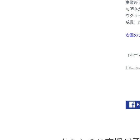
事業終
ち95
ウクラ
成長）
次回の
（ルー
1
EuroSta