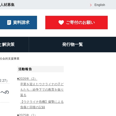
人材募集
English
資料請求
ご寄付のお願い
と解決策
発行物一覧
社会的支援事業
活動報告
■2026年（2）
2.27）
卒業を迎えたウクライナの子ど
もたち：紛争下での教育を振り
もへの
返る
【ウクライナ危機】爆撃による
負傷と回復の記録
■2025年（1）