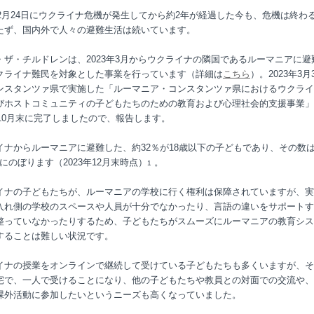
2年2月24日にウクライナ危機が発生してから約2年が経過した今も、危機は終わ
たず、国内外で人々の避難生活は続いています。
・ザ・チルドレンは、2023年3月からウクライナの隣国であるルーマニアに避
クライナ難民を対象とした事業を行っています（詳細は
こちら
）。2023年3月
ンスタンツァ県で実施した「ルーマニア・コンスタンツァ県におけるウクライ
びホストコミュニティの子どもたちのための教育および心理社会的支援事業」
3年10月末に完了しましたので、報告します。
イナからルーマニアに避難した、約32％が18歳以下の子どもであり、その数は
0人にのぼります（2023年12月末時点）
。
1
イナの子どもたちが、ルーマニアの学校に行く権利は保障されていますが、実
入れ側の学校のスペースや人員が十分でなかったり、言語の違いをサポートす
整っていなかったりするため、子どもたちがスムーズにルーマニアの教育シス
することは難しい状況です。
イナの授業をオンラインで継続して受けている子どもたちも多くいますが、そ
宅で、一人で受けることになり、他の子どもたちや教員との対面での交流や、
課外活動に参加したいというニーズも高くなっていました。