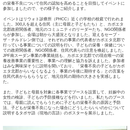
の栄養不良について住民の認知を高めることを目指してイベントに
参加しましたので、その様子をご紹介します。
イベントはリウォト診療所（PHCC）近くの学校の校庭で行われま
した。300人を超える住民（主に母親と子どもたち）と、カポエタ
北郡政府関係者、地元のコミュニティのリーダーたち、NGO関係者
らが参加し、会場は朝から大盛況となりました。迎えるセーブ・
ザ・チルドレン側では、それぞれの事業の代表者がカポエタ北郡で
行っている事業についての説明を行い、子どもの栄養・保健につい
ての政府関係者、NGO関係者、住民代表らの注意を喚起しました。
JPF南スーダン事業の事業統括も、カポエタ北郡での現在唯一の栄
養改善事業の重要性と、事業への理解と協力を訴えました。参加者
はみな興味深そうに説明を聞いており、「栄養不良の子どもがカポ
エタ北郡からいなくなるよう、事業の今後に期待する」との言葉を
住民代表からもらうなど、地元住民の期待の大きさを実感しまし
た。
また、子どもと母親を対象に各事業でブースを設置して、妊娠中の
女性の検診、子どもの予防接種などを行いました。私たちのブース
では、母親に読んでもらうために子どもの栄養不良の原因と予防
法、子どもが栄養不良になった場合にどうしたらいいのかについて
説明するタポサ語（現地の言語）のポスターを展示しました。