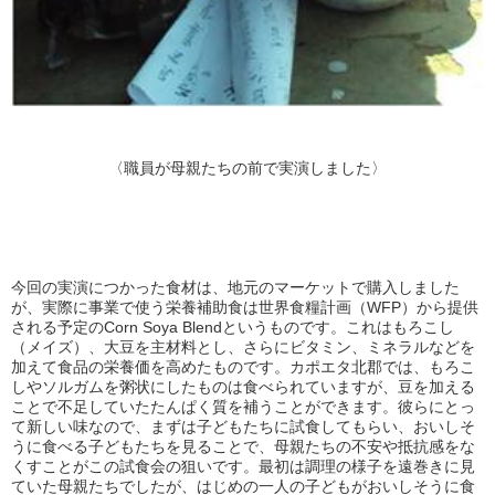
〈職員が母親たちの前で実演しました〉
今回の実演につかった食材は、地元のマーケットで購入しました
が、実際に事業で使う栄養補助食は世界食糧計画（WFP）から提供
される予定のCorn Soya Blendというものです。これはもろこし
（メイズ）、大豆を主材料とし、さらにビタミン、ミネラルなどを
加えて食品の栄養価を高めたものです。カポエタ北郡では、もろこ
しやソルガムを粥状にしたものは食べられていますが、豆を加える
ことで不足していたたんぱく質を補うことができます。彼らにとっ
て新しい味なので、まずは子どもたちに試食してもらい、おいしそ
うに食べる子どもたちを見ることで、母親たちの不安や抵抗感をな
くすことがこの試食会の狙いです。最初は調理の様子を遠巻きに見
ていた母親たちでしたが、はじめの一人の子どもがおいしそうに食