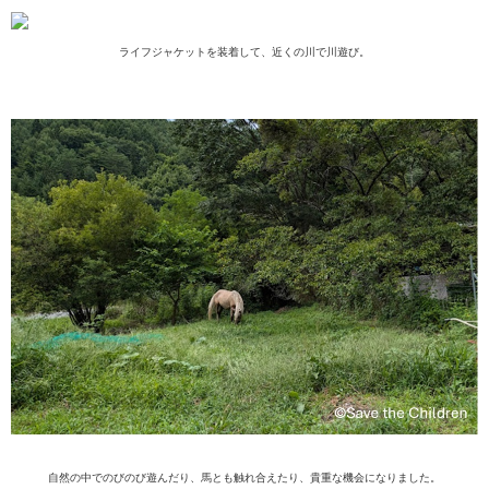
ライフジャケットを装着して、近くの川で
川遊び。
自然の中でのびの
び
遊んだり
、馬とも触れ合えたり
、
貴重な機会になりました。