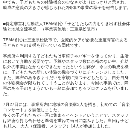
中でも、子どもたちの体験機会の少なさがよりはっきりと示され、
助成の意義の大きさが感じられた2団体の事業の様子を報告します。
■特定非営利活動法人TEAM創心「子どもたちの力を引き出す社会体
験と地域交流事業」（事業実施地：三重県松阪市）
TEAM創心は三重県松阪市で、医療的ケアが必要な重度障害のある
子どもたちの支援を行っている団体です。
事業所を利用する子どもたちは車椅子やバギーを使っており、生活
において介助が必要です。予算やスタッフ数に余裕のない中、介助
以外の事業はなかなかできなかったという団体が、今回の助成を機
に、子どもたちの新しい体験の機会づくりにチャレンジしました。
また、障害のあるきょうだいを家族に持つ子どもたちも、自分自身
の体験機会が限られてしまうことがあります。今回の事業では、障
害のある子のきょうだいも一緒に参加できるプログラムを行いまし
た。
7月27日には、事業所内に地域の音楽家3人を招き、初めての「音楽
コンサート」を開催しました。
多くの子どもたちが一斉に集まるイベントということで、スタッフ
は綿密な打ち合わせと準備を重ねて当日に臨みました。当日は子ど
も11人、大人（保護者、スタッフ）14人が参加しました。