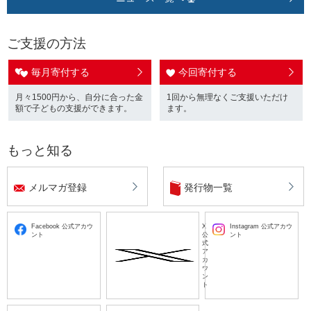
ご支援の方法
毎月寄付する
今回寄付する
月々1500円から、自分に合った金
1回から無理なくご支援いただけ
額で子どもの支援ができます。
ます。
もっと知る
メルマガ登録
発行物一覧
Facebook 公式アカウ
X
Instagram 公式アカウ
ント
公
ント
式
ア
カ
ウ
ン
ト