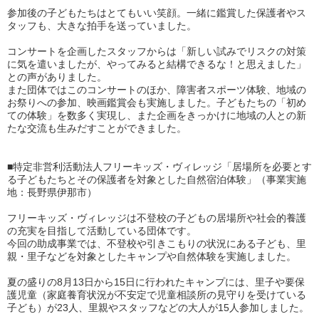
参加後の子どもたちはとてもいい笑顔。一緒に鑑賞した保護者やス
タッフも、大きな拍手を送っていました。
コンサートを企画したスタッフからは「新しい試みでリスクの対策
に気を遣いましたが、やってみると結構できるな！と思えました」
との声がありました。
また団体ではこのコンサートのほか、障害者スポーツ体験、地域の
お祭りへの参加、映画鑑賞会も実施しました。子どもたちの「初め
ての体験」を数多く実現し、また企画をきっかけに地域の人との新
たな交流も生みだすことができました。
■特定非営利活動法人フリーキッズ・ヴィレッジ「居場所を必要とす
る子どもたちとその保護者を対象とした自然宿泊体験」（事業実施
地：長野県伊那市）
フリーキッズ・ヴィレッジは不登校の子どもの居場所や社会的養護
の充実を目指して活動している団体です。
今回の助成事業では、不登校や引きこもりの状況にある子ども、里
親・里子などを対象としたキャンプや自然体験を実施しました。
夏の盛りの8月13日から15日に行われたキャンプには、里子や要保
護児童（家庭養育状況が不安定で児童相談所の見守りを受けている
子ども）が23人、里親やスタッフなどの大人が15人参加しました。