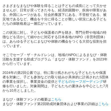
さまざまなまなびや体験を得ることは子どもの成長にとって欠かせ
ませんが、日常が戻ってきた今も、経済的困難や、疾病や障害があ
る、外国にルーツがある、社会的養護下にある、不登校である、被
災地であるなど、機会を十分に得ることが難しい状況にある子ども
たちの体験格差は一層広がっています。
この状況に対し、子どもや保護者の声を聴き、専門分野や地域の特
徴などを活かして細やかに対応する日本各地のNPO（非営利団体）
は、あらゆる子どもにまなびや体験の機会をつくる大切な役割を担
っています。
そこでセーブ・ザ・チルドレンは、地域のNPOによるまなび・体験
活動を支援する助成プログラム「まなび・体験ファンド」を2023年
から行っています。
2024年の第2回公募では、特に取り残されがちな子どもたちや保護
者を対象に、子ども参加などの取り組みが具体的に計画された5団体
の事業を採択し、事業資金の提供と
子どものセーフガーディング
研
修を行いました。対象期間は、子どもたちの夏休みを中心とした7月
から10月としました。
まなび・体験ファンドの概要は
こちら
まなび・体験ファンド第2回助成対象団体および事業の詳細は
こちら