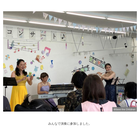
みんな
で演奏
に参加
しました
。