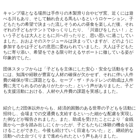
キャンプ場となる場所は手作りの木製滑り台やピザ窯、近くには遊
べる川もあり、そして触れ合える馬もいるというロケーション。子
どもたちの希望で決まった流しそうめんの昼食を楽しんだ後、それ
ぞれの子どもがテントでゆっくりしたり、「川遊びをしたい！」と
いう子どもは大人とともに川へ行ったりと、思い思いに過ごしてい
ました。おおよそのスケジュールは決まっていますが、どのように
参加するかは子どもの意思に委ねられていました。大人は子どもた
ちに寄り添い、希望をできる限り叶えるサポートに徹している姿が
印象的でした。
団体スタッフからは「子どもを主体にした安心・安全な活動をする
には、知識や経験が豊富な人材の確保が欠かせず、それに伴い人件
費の確保が常に課題となる。セーブ・ザ・チルドレンの助成は人件
費に充てられるのがありがたかった」という声がありました。子ど
も支援活動における、人材や人件費の課題を実感しました。
紹介した2団体以外からも、経済的困難のある世帯の子どもを活動に
招待し、会場までの交通費も支給するといった細かな配慮を実現し
た例などが報告されました。また、助成を受けたことにより「金銭
面から一歩を踏み出しにくかったが、子どもたちに体験の機会を設
けることができた。今後も続けていく目途もついた」と、継続的な
活動への土台づくりまで進められたという声もありました。