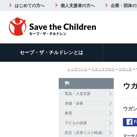
はじめての方へ
個人支援者の方へ
企業・団体の
セーブ・ザ・チルドレンとは
トップページ
>
スタッフブログ
>
ウガンダ
>
ウ
緊急・人道支援
保健・栄養
ウガン
教育
子どもの保護
防災（災害リスク軽減）
マーサ