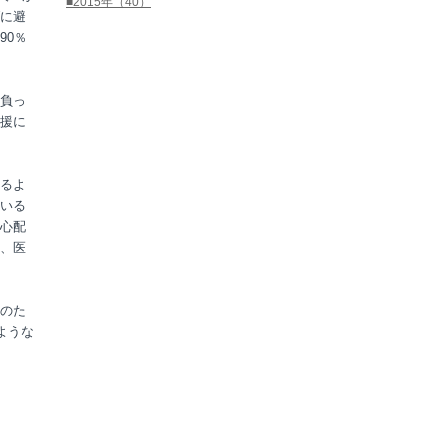
■2015年（40）
に避
90％
負っ
援に
るよ
いる
心配
、医
のた
のような