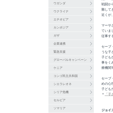
ウガンダ
戦闘か
難して
ウクライナ
近くが
エチオピア
マーサ
カンボジア
ていま
ガザ
従事す
企業連携
セーブ
緊急支援
うな子
子ども
グローバルキャンペーン
事をく
療機関
ケニア
コンゴ民主共和国
セーブ
めの心理的
シエラレオネ
子ども
シリア危機
＊
「子
セルビア
ソマリア
ジョイ