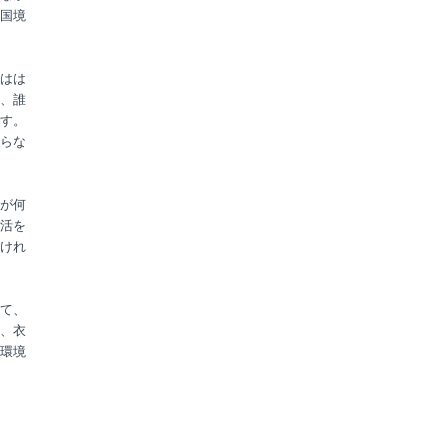
国境
はは
、誰
す。
らな
が何
活を
けれ
て、
、衣
環境