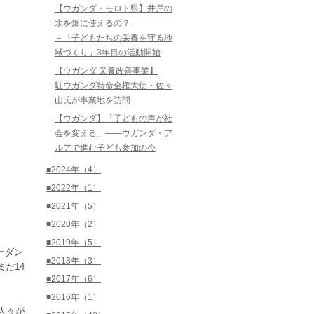
【ウガンダ・モロト県】井戸の
水を畑に使えるの？
－「子どもたちの栄養を守る地
域づくり」3年目の活動開始
【ウガンダ 栄養改善事業】
駐ウガンダ特命全権大使・佐々
山氏が事業地を訪問
【ウガンダ】「子どもの声が社
会を変える」――ウガンダ・ア
ルアで進む子ども参加の今
■2024年（4）
■2022年（1）
■2021年（5）
■2020年（2）
■2019年（5）
ーダン
■2018年（3）
だ14
■2017年（6）
■2016年（1）
人々が