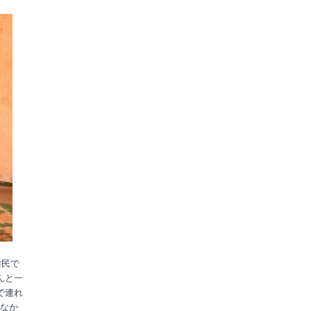
難民で
んと一
で連れ
なか