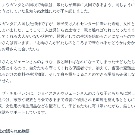
。」ウガンダとの国境で母親は、娘たちが無事に入国できるよう、同じように
ようとしていた見知らぬ女性にわが子を託しました。
ウガンダに入国した姉妹ですが、難民受け入れセンターに着いた途端、女性と
しまいました。こうして二人は見知らぬ土地で、親と離ればなれになったまま
してくれる大人がいない状態で、難民としての生活を始めることになったので
ンさんは言います。「お母さんが私たちのところまで来られるかどうかは分か
もお母さんに会いたい」
スさんとジェーンさんのような、親と離ればなれになってしまった子どもたち
必要とするのは、自分たちを守ってくれる保護者です。加えて、当面の避難生
れるだけの食料や生活物資、そして身を横たえることのできる場所も確保しな
ません。
・ザ・チルドレンは、ジョイスさんやジェーンさんのような子どもたちに対し
見つけ、家族や親族と再会できるまで適切に保護される環境を整えるとともに
帳、女性用の衛生用品などを配布して、子どもたちに寄り添いながら、厳しい
生活をサポートしています。
以上の語られぬ物語