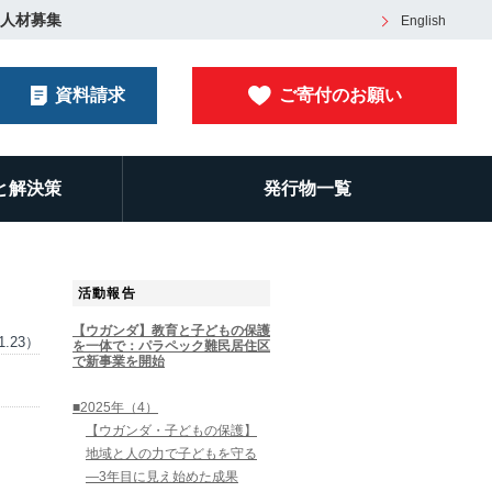
人材募集
English
資料請求
ご寄付のお願い
と解決策
発行物一覧
活動報告
【ウガンダ】教育と子どもの保護
1.23）
を一体で：パラペック難民居住区
で新事業を開始
■2025年（4）
【ウガンダ・子どもの保護】
地域と人の力で子どもを守る
―3年目に見え始めた成果