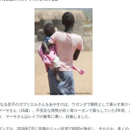
になる息子のガブリエルさんをあやすのは、ウガンダで難民として暮らす南ス
マーサさん（16歳）。不安定な情勢が続く南スーダンで暮らしていた2年前、ま
き、マーサさんはレイプの被害に遭い、妊娠しました。
ダンでは、2016年7月に首都のジュバ近郊で戦闘が激化し、今もなお、多くの