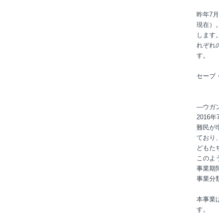
昨年7月
現在）
します
れぞれ
す。
セーブ
―ウガ
201
難民が
ており
どもた
このよ
事業期間
事業分
本事業
す。