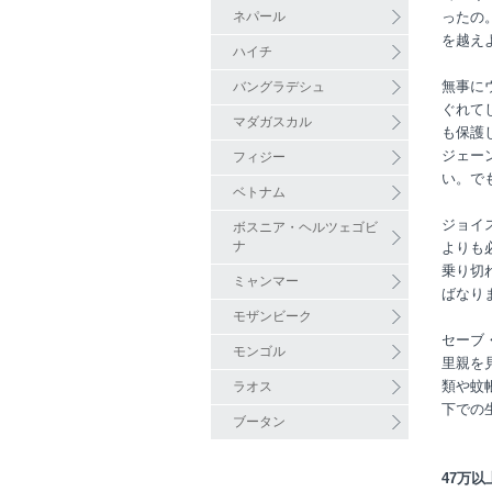
ネパール
ったの
を越え
ハイチ
無事に
バングラデシュ
ぐれて
マダガスカル
も保護
ジェー
フィジー
い。で
ベトナム
ジョイ
ボスニア・ヘルツェゴビ
ナ
よりも
乗り切
ミャンマー
ばなり
モザンビーク
セーブ
モンゴル
里親を
類や蚊
ラオス
下での
ブータン
47万