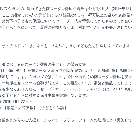
以来ウガンダに逃れてきた南スーダン難民の総数は47万1,019人（2016年12月
。ここで紹介した4人の子どもたちの物語以外にも、47万以上の語られぬ物語
。緊急下の子どもの保護においては、一人一人が背負ってきたものと向き合い
の子どもたちにとって、最善の利益となるよう対処することが必要とされてい
・ザ・チルドレンは、今日もこの4人のような子どもたちに寄り添っています
ンダにおける南スーダン難民の子どもへの緊急支援―
6年7月上旬に発生した南スーダン国内での武力衝突により、周辺国に逃れる南ス
増加しています。ウガンダでは、これまでに35万近くの南スーダン難民を受
、一時滞在センターも飽和状態です。この混乱の中で、家族と離散してしまっ
ちも少なくありません。セーブ・ザ・チルドレン・ジャパンでは、2016年8月
うな子どもたちに対する保護事業を実施しています。
 2016年8月22日～
類 【緊急・人道支援】【子どもの保護】
は皆さまからのご支援と、ジャパン・プラットフォームの助成により実施して