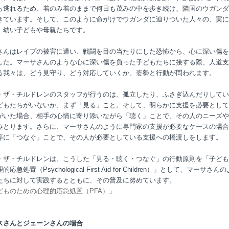
ら逃れるため、着のみ着のままで何日も茂みの中を歩き続け、隣国のウガンダ
きています。そして、このように命がけでウガンダに辿りついた人々の、実に
、幼い子どもや母親たちです。
さんはレイプの被害に遭い、戦闘を目の当たりにした恐怖から、心に深い傷を
した。マーサさんのような心に深い傷を負った子どもたちに接する際、人道支
る我々は、どう見守り、どう対応していくか、姿勢と行動が問われます。
・ザ・チルドレンのスタッフが行うのは、孤立したり、ふさぎ込んだりしてい
どもたちがいないか、まず「見る」こと。そして、明らかに支援を必要として
がいた場合、相手の心情に寄り添いながら「聴く」ことで、その人のニーズや
みとります。さらに、マーサさんのように専門家の支援が必要なケースの場合
等に「つなぐ」ことで、その人が必要としている支援への橋渡しをします。
・ザ・チルドレンは、こうした「見る・聴く・つなぐ」の行動原則を「子ども
応急処置（Psychological First Aid for Children）」として、マーサさん
たちに対して実践するとともに、その普及に努めています。
どものための心理的応急処置（PFA）」
スさんとジェーンさんの場合