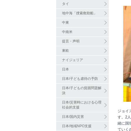
タイ
地中海「捜索救助船」
中東
中南米
提言・声明
東欧
ナイジェリア
日本
日本/子ども虐待の予防
日本/子どもの貧困問題解
決
日本/災害時における心理
社会的支援
ジョイ
日本/国内災害
す。2
緒に国
日本/地域NPO支援
ていく