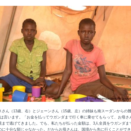
スさん（13歳、右）とジェーンさん（15歳、左）の姉妹も南スーダンからの
人は言います。「お金を払ってウガンダまで行く車に乗せてもらって、お母さ
境まで逃げてきました。でも、私たちが払った金額は、3人全員をウガンダま
のに十分な額じゃなかった。だからお母さんは、国境から先に行くことができ