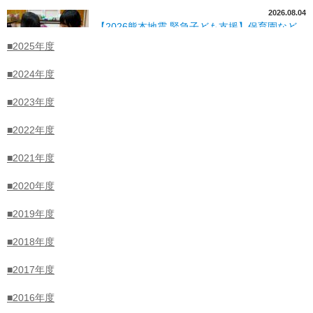
2026.08.04
【2026熊本地震 緊急子ども支援】保育園など
の複数子ども関連施設を訪問、支援ニーズの聞
■2025年度
き取りや物資支援を継続
■2024年度
2026.08.03
■2023年度
【限定募集】子どものセーフガーディング・ス
テップアップ研修支援の準備性を高める 包括的
■2022年度
セクシュアリティ教育
■2021年度
■2020年度
2026.08.03
経済的に困難な子育て世帯の子ども1.5万人の
「食と生活」実態調査約9割は食費が足りな
■2019年度
い、1日あたりの食費は1人500円を下回る「給
食無償化」は半数以上が肯定的・約3割が対象
■2018年度
拡大を希望、一方、量・質の懸念も
■2017年度
2026.08.02
■2016年度
【2026熊本地震 緊急子ども支援】支援ニーズ