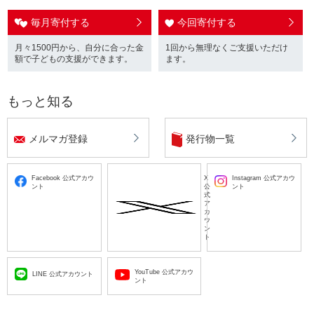
スクが深刻化
2024年度 年次報告書（日本語） 10.2MB
毎月寄付する
今回寄付する
定期発行物
2026.07.14
月々1500円から、自分に合った金
1回から無理なくご支援いただけ
ニュースレターNo.86 5.42MB
額で子どもの支援ができます。
ます。
【バングラデシュ】ロヒンギャ難民キャンプで
土砂崩れが発生、子ども7人が犠牲に
定期発行物
もっと知る
ニュースレターNo.85 5.62MB
2026.07.13
メルマガ登録
発行物一覧
定期発行物
【ベネズエラ大地震】発災から2週間「わずか
な物音にも身をすくめてしまう」― 子どもたち
2023年度 年次報告書（英語） 4.19MB
のこころの健康状態の危機
Facebook 公式アカウ
X
Instagram 公式アカウ
ント
公
ント
式
定期発行物
ア
カ
2023年度 年次報告書（日本語） 4.2MB
2026.07.10
ウ
ン
【活動報告】経済的な困難のある新中学1年
ト
生・新高校1年生1,034人に新入学のための給付
定期発行物
金を届けました。
ニュースレターNo.84 4.2MB
YouTube 公式アカウ
LINE 公式アカウント
ント
定期発行物
2026.07.10