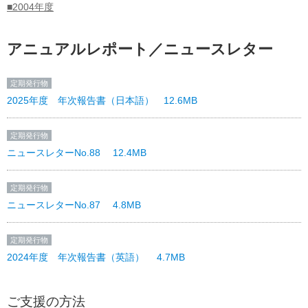
■2004年度
2026.07.30
「子どもに何かをしてあげるのではなく、一緒
に考えて悩むようになりました」 子ども・地域
アニュアルレポート／ニュースレター
おうえんファンド 子ども参加実践紹介
定期発行物
2026.07.29
2025年度 年次報告書（日本語） 12.6MB
2026年熊本地震災害：子ども支援ニーズを確認
する初動調査チームを熊本に派遣
定期発行物
ニュースレターNo.88 12.4MB
2026.07.24
定期発行物
【報告】「学校保護宣言 ナイロビ国際会議」に
ニュースレターNo.87 4.8MB
参加しました〈DAY 2〉
定期発行物
2024年度 年次報告書（英語） 4.7MB
2026.07.24
【ベネズエラ大地震】毎日約130人の新生児が
定期発行物
誕生する中で、妊婦や産後の母親たちの健康リ
ご支援の方法