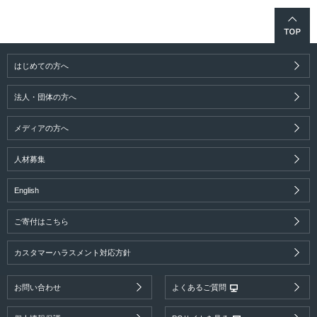
【活動報告】公開セミナー「ロヒンギャの子ど
ニュースレターNo.83 6.4MB
もたちの教育のいま〜教室からできる小さな国
際協力〜」を開催しました！
定期発行物
2022年度 年次報告書（英語） 5.02MB
はじめての方へ
2026.07.08
【ベネズエラ大地震】避難生活を送る家族は、
法人・団体の方へ
定期発行物
水・衛生環境の悪化により感染症リスクに直面
2022年度 年次報告書（日本語) 7.4MB
メディアの方へ
定期発行物
人材募集
ニュースレターNo.82 7.6MB
2026.07.08
卒業を迎えたウクライナの子どもたち：紛争下
English
での教育を振り返る
定期発行物
ニュースレターNo.81 5.9MB
ご寄付はこちら
カスタマーハラスメント対応方針
2026.07.07
定期発行物
日々の選択が、子どもたちの支援につながる商
2021年度 年次報告書（英語） 3.8MB
品・サービスをご紹介します vol.2
お問い合わせ
よくあるご質問
定期発行物