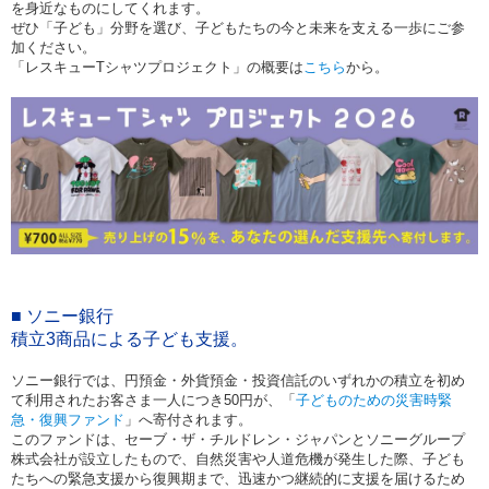
を身近なものにしてくれます。
ぜひ「子ども」分野を選び、子どもたちの今と未来を支える一歩にご参
加ください。
「レスキュー
シャツプロジェクト」の概要は
こちら
から。
T
■ ソニー銀行
積立
3
商品による子ども支援。
ソニー銀行では、円預金・外貨預金・投資信託のいずれかの積立を初め
て利用されたお客さま一人につき
50
円が、「
子どものための災害時緊
急・復興ファンド
」へ寄付されます。
このファンドは、セーブ・ザ・チルドレン・ジャパンとソニーグループ
株式会社が設立したもので、自然災害や人道危機が発生した際、子ども
たちへの緊急支援から復興期まで、迅速かつ継続的に支援を届けるため