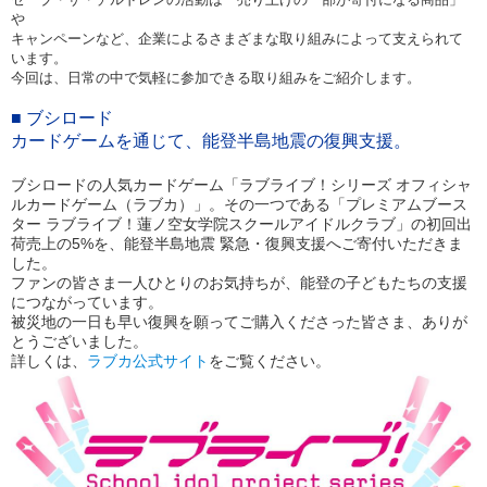
や
キャンペーンなど、企業によるさまざまな取り組みによって支えられて
います。
今回は、日常の中で気軽に参加できる取り組みをご紹介し
ます。
■
ブシロード
カードゲームを通じて、能登半島地震の復興支援。
ブシロードの人気カードゲーム「ラブライブ！シリーズ オフィシャ
ルカードゲーム（ラブカ）」。その一つである「プレミアムブース
ター ラブライブ！蓮ノ空女学院スクールアイドルクラブ」の初回出
荷売上の
5%
を、能登半島地震 緊急・復興支援へご寄付いただきま
した。
ファンの皆さま一人ひとりのお気持ちが、能登の子どもたちの支援
につながっています。
被災地の一日も早い復興を願ってご購入くださった皆さま、ありが
とうございました。
詳しくは、
ラブカ公式サイト
をご覧ください。