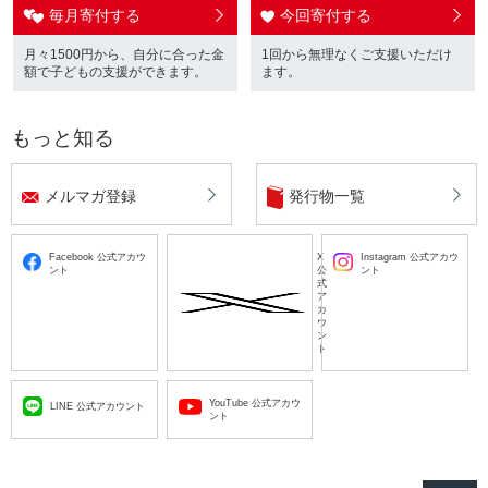
毎月寄付する
今回寄付する
月々1500円から、自分に合った金
1回から無理なくご支援いただけ
額で子どもの支援ができます。
ます。
もっと知る
メルマガ登録
発行物一覧
Facebook 公式アカウ
X
Instagram 公式アカウ
ント
公
ント
式
ア
カ
ウ
ン
ト
YouTube 公式アカウ
LINE 公式アカウント
ント