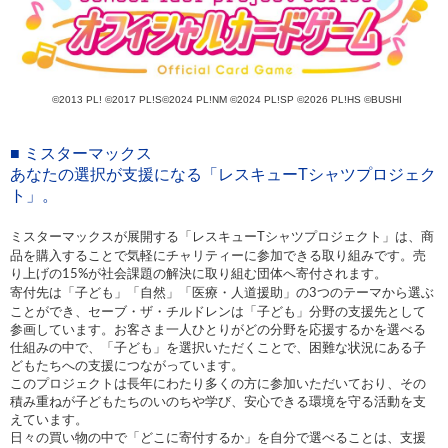
©2013 PL! ©2017 PL!S©2024 PL!NM ©2024 PL!SP ©2026 PL!HS ©BUSHI
■
ミスターマックス
あなたの選択が支援になる「レスキュー
T
シャツプロジェク
ト」。
ミスターマックスが展開する「レスキュー
シャツプロジェクト」は、商
T
品を購入することで気軽にチャリティーに参加できる取り組みです。売
り上げの
が社会課題の解決に取り組む団体へ寄付されます。
15%
寄付先は「子ども」「自然」「医療・人道援助」の
つのテーマから選ぶ
3
ことができ、セーブ・ザ・チルドレンは「子ども」分野の支援先として
参画しています。お客さま一人ひとりがどの分野を応援するかを選べる
仕組みの中で、「子ども」を選択いただくことで、困難な状況にある子
どもたちへの支援につながっています。
このプロジェクトは長年にわたり多くの方に参加いただいており、その
積み重ねが子どもたちのいのちや学び、安心できる環境を守る活動を支
えています。
日々の買い物の中で「どこに寄付するか」を自分で選べることは、支援