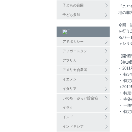
子どもの貧困
『こど
地の非
子ども参加
今回、
を行う
るパー
アドボカシー
ァシリ
アフガニスタン
【開催日】
アフリカ
【参加
＜201
アメリカ合衆国
・ 特
イエメン
・ 特
＜201
イタリア
・ 特
いのち・みらい貯金箱
・ 寺
・ 一
イラク
・ 特
インド
インドネシア