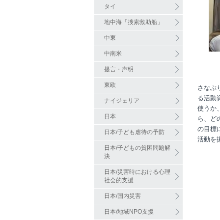
タイ
地中海「捜索救助船」
中東
中南米
提言・声明
東欧
さなぶ
る活動
ナイジェリア
使うか
日本
ら、ど
の目標
日本/子ども虐待の予防
活動を
日本/子どもの貧困問題解
決
日本/災害時における心理
社会的支援
日本/国内災害
日本/地域NPO支援