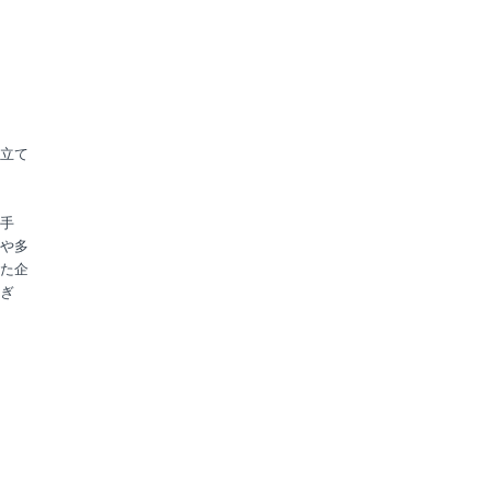
立て
岩手
や多
た企
ぎ