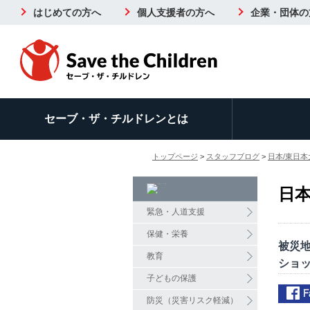
はじめての方へ
個人支援者の方へ
企業・団体の
セーブ・ザ・チルドレンとは
トップページ
>
スタッフブログ
>
日本/東日
日
緊急・人道支援
保健・栄養
被災
教育
ショッ
子どもの保護
防災（災害リスク軽減）