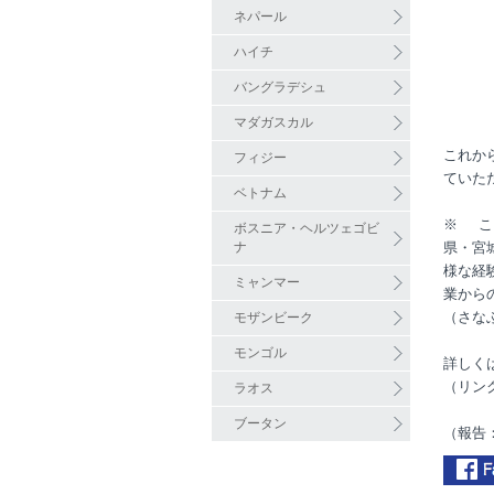
ネパール
ハイチ
バングラデシュ
マダガスカル
これか
フィジー
ていた
ベトナム
※
こ
ボスニア・ヘルツェゴビ
ナ
県・宮
様な経
ミャンマー
業から
（さな
モザンビーク
モンゴル
詳しく
（リン
ラオス
ブータン
（報告