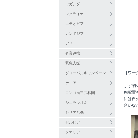
ウガンダ
ウクライナ
エチオピア
カンボジア
ガザ
企業連携
緊急支援
【ワー
グローバルキャンペーン
ケニア
まず初
席配置
コンゴ民主共和国
には自
シエラレオネ
合いな
シリア危機
セルビア
ソマリア