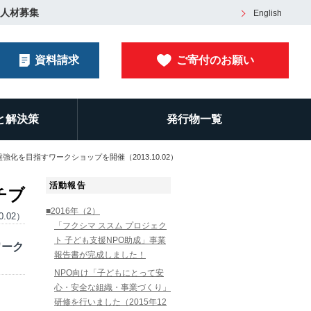
人材募集
English
資料請求
ご寄付のお願い
と解決策
発行物一覧
化を目指すワークショップを開催（2013.10.02）
活動報告
チブ
■2016年（2）
0.02）
「フクシマ ススム プロジェク
ト 子ども支援NPO助成」事業
ワーク
報告書が完成しました！
NPO向け「子どもにとって安
心・安全な組織・事業づくり」
研修を行いました（2015年12