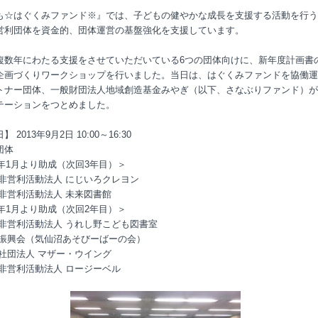
も☆はぐくみファンド※』では、子どもの健やかな成長を支援する活動を行う
営利団体を資金的、団体運営の基盤強化を支援しています。
複数年にわたる支援をさせていただいている6つの団体向けに、新年度計画書
企画づくりワークショップを行いました。当日は、はぐくみファンドを協働運
トナー団体、一般財団法人地域創造基金みやぎ（以下、さなぶりファンド）が
テーションをつとめました。
 2013年9月2日 10:00～16:30
団体
1年1月より助成（次回3年目）＞
定非営利活動法人 にじいろクレヨン
定非営利活動法人 未来図書館
2年1月より助成（次回2年目）＞
定非営利活動法人 うれし野こども図書室
谷振興会（気仙沼あそびーばーの会）
般社団法人 マザー・ウイング
定非営利活動法人 ロージーベル