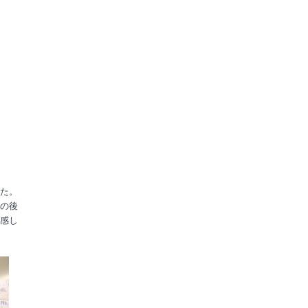
た。
の後
感し