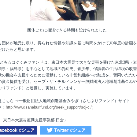
団体ごとに相談できる時間も設けられました
ら団体が地元に戻り、得られた情報や知識を基に時間をかけて来年度の計画を
だけたらと思います。
ども☆はぐくみファンドは、東日本大震災で大きな災害を受けた東北3県（
城県・福島県）を中心として地域の乳幼児、青少年、保護者の生活環境の改善
験の機会を支援するために活動している非営利組織への助成を、賛同いただい
の資金提供を受け、セーブ・ザ・チルドレンが一般財団法人地域創造基金みや
ぶりファンド）と連携し、実施しています。
はこちら ⇒一般財団法人地域創造基金みやぎ（さなぶりファンド）サイト
ク：
http://www.sanaburifund.org/seek_support/scj-ci/
）
： 東日本大震災復興支援事業部 臼倉）