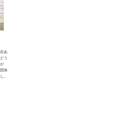
在あ
どう
が
団体
し、