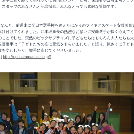
踊り終えて晴れやかな表情のメンバーたち。保護者やはらまちクラブ
フのみなさんと記念撮影。みんなとっても素敵な笑顔です。
なんと、前週末に全日本選手権を終えたばかりのフィギアスケート安藤美姫
駆け付けてくれました。江本理事長の熱烈なお願いに安藤選手が快く応えてく
のことでした。突然のビックサプライズに子どもたちはもちろん大人たちも大
安藤選手は「子どもたちの姿に元気をもらいました」と語り、気さくに子ども
ばを交わしたり、握手に応じてくださいました。
は
http://npoharamachiclub.jp/
)