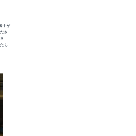
選手が
ださ
喜
たち