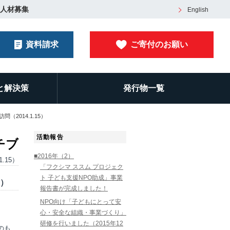
人材募集
English
資料請求
ご寄付のお願い
と解決策
発行物一覧
2014.1.15）
活動報告
チブ
■2016年（2）
1.15）
「フクシマ ススム プロジェク
ト 子ども支援NPO助成」事業
5）
報告書が完成しました！
NPO向け「子どもにとって安
心・安全な組織・事業づくり」
研修を行いました（2015年12
のも