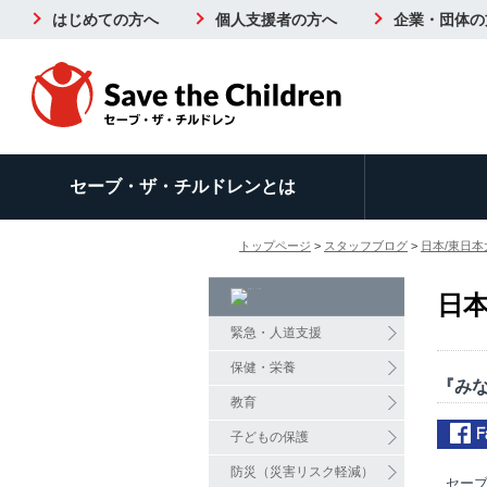
はじめての方へ
個人支援者の方へ
企業・団体の
セーブ・ザ・チルドレンとは
トップページ
>
スタッフブログ
>
日本/東日
日
緊急・人道支援
保健・栄養
『みな
教育
子どもの保護
防災（災害リスク軽減）
セーブ