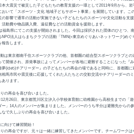
日本大震災で被災した子どもたちの教育支援の一環として2011年9月から、岩
において「スポーツ・文化 地域子どもサポート事業」を展開しています。こ
災の影響で通常の活動が実施できない子どもたちのスポーツや文化活動を支援
、活動費や物品購入費、遠征費などの活動資金を援助します。
3年は福島県にてこの支援が開始されました。今回は採択された団体のひとつ、
るNPO法人はらまちクラブの活動「TMN(=東京めぐりあいネットワーク)めぐ
を報告します。
動は東京都南千住スポーツクラブの他、首都圏の総合型スポーツクラブとの
って開催され、原発事故によってメンバーが各地に避難することになった『み
遊夢(ゆめ)チアリーダー』の子どもたちの再会の場であると同時に、首都圏に
南相馬市民や震災後に応援してくれた人たちとの交歓交流やチアリーダーのミ
もあります。
ぶりの再会を喜び合いました。
3年12月26日、東京都荒川区立汐入小学校体育館に幼稚園から高校生までの「
ダー」14人のメンバーが集まりました。メンバーのうち半分は避難先からの
んなで久しぶりの再会を喜び合いました。
会に向けて練習開始！
りの再会ですが、元々は一緒に練習してきたメンバーです。チームワークは