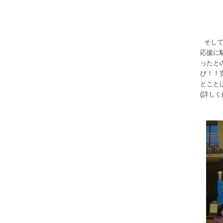
無事に
スタッ
そして
応援に
ったと
び！！
とこと
(詳しく