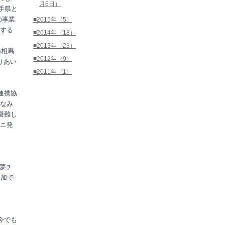
月6日）
手県と
の事業
■2015年（5）
する
■2014年（18）
■2013年（23）
南相馬
■2012年（9）
りあい
■2011年（1）
連携協
なみ
避難し
ニ発
遊夢チ
参加で
今でも