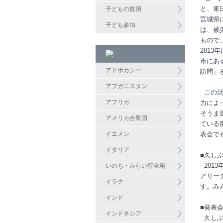
と、東
子どもの貧困
宮城県
子ども参加
は、被
もので
201
市にあ
アドボカシー
訪問」
アフガニスタン
この活
アフリカ
力によ
そうま
アメリカ合衆国
ている
イエメン
表会で
イタリア
■久し
201
いのち・みらい貯金箱
アリー
イラク
す。み
インド
■発表
インドネシア
久しぶ