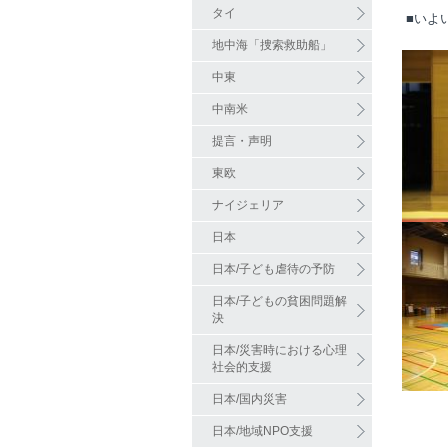
タイ
■いよ
地中海「捜索救助船」
中東
中南米
提言・声明
東欧
ナイジェリア
日本
日本/子ども虐待の予防
日本/子どもの貧困問題解
決
日本/災害時における心理
社会的支援
日本/国内災害
みん
日本/地域NPO支援
会場