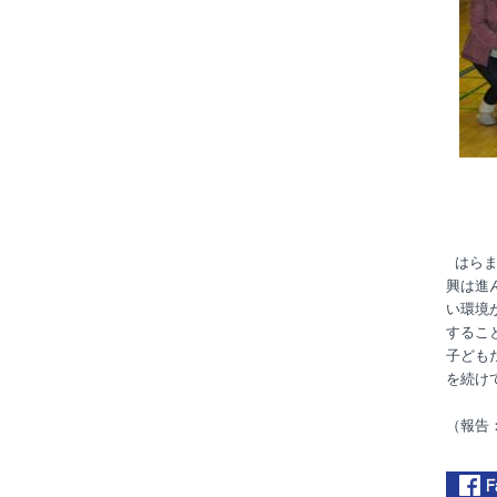
安藤
はらま
興は進
い環境
するこ
子ども
を続け
（報告