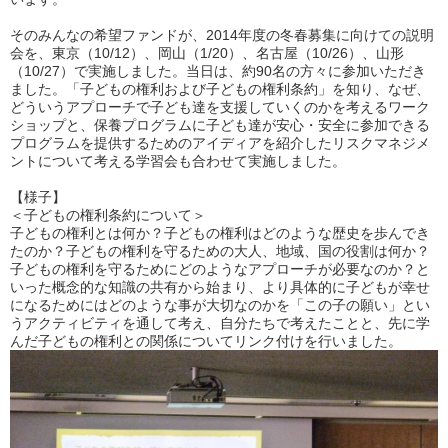
そのみんなの希望ファンドが、2014年度の冬春募集に向けての説明
会を、東京（10/12）、岡山（1/20）、名古屋（10/26）、山形
（10/27）で実施しました。当日は、約90名の方々に参加いただき
ました。「子どもの権利および子どもの権利条約」を知り、なぜ、
どういうアプローチで子ども達を支援していくのかを考えるワーク
ショップと、保養プログラムに子ども達が安心・安全に参加できる
プログラムを提供するためのアイディアを紹介したリスクマネジメ
ントについて考える学習会も合わせて実施しました。
【様子】
＜子どもの権利条約について＞
子どもの権利とは何か？子どもの権利はどのような歴史を歩んでき
たのか？子どもの権利を守るための大人、地域、国の役割は何か？
子どもの権利を守るためにどのようなアプローチが必要なのか？と
いった概念的な知識の共有から始まり、より具体的に子どもが幸せ
になるためにはどのような事が大切なのかを「この子の願い」とい
うアクティビティを通して考え、自分たちで考えたことと、先に学
んだ子どもの権利との関係についてリンク付けを行いました。