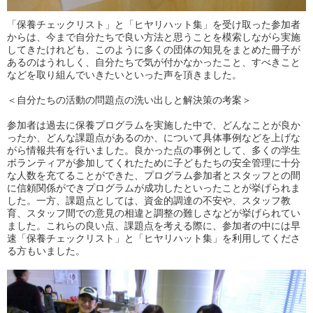
「保養チェックリスト」と「ヒヤリハット集」を受け取った参加者
からは、今まで自分たちで良い方法と思うことを模索しながら実施
してきたけれども、このように多くの団体の知見をまとめた冊子が
あるのはうれしく、自分たちで気が付かなかったこと、すべきこと
などを取り組んでいきたいといった声を頂きました。
＜自分たちの活動の問題点の洗い出しと解決策の考案＞
参加者は過去に保養プログラムを実施した中で、どんなことが良か
ったか、どんな課題点があるのか、について具体事例などを上げな
がら情報共有を行いました。良かった点の事例として、多くの学生
ボランティアが参加してくれたために子どもたちの安全管理に十分
な人数を充てることができた、プログラム参加者とスタッフとの間
に信頼関係ができプログラムが成功したといったことが挙げられま
した。一方、課題点としては、資金的調達の不安や、スタッフ教
育、スタッフ間での意見の相違と調整の難しさなどが挙げられてい
ました。これらの良い点、課題点を考える際に、参加者の中には早
速「保養チェックリスト」と「ヒヤリハット集」を利用してくださ
る方もいました。