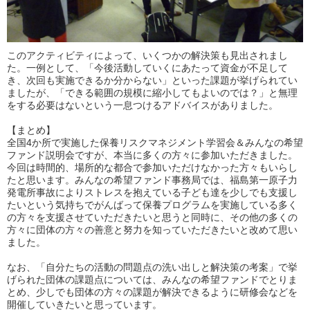
このアクティビティによって、いくつかの解決策も見出されまし
た。一例として、「今後活動していくにあたって資金が不足して
き、次回も実施できるか分からない」といった課題が挙げられてい
ましたが、「できる範囲の規模に縮小してもよいのでは？」と無理
をする必要はないという一息つけるアドバイスがありました。
【まとめ】
全国4か所で実施した保養リスクマネジメント学習会＆みんなの希望
ファンド説明会ですが、本当に多くの方々に参加いただきました。
今回は時間的、場所的な都合で参加いただけなかった方々もいらし
たと思います。みんなの希望ファンド事務局では、福島第一原子力
発電所事故によりストレスを抱えている子ども達を少しでも支援し
たいという気持ちでがんばって保養プログラムを実施している多く
の方々を支援させていただきたいと思うと同時に、その他の多くの
方々に団体の方々の善意と努力を知っていただきたいと改めて思い
ました。
なお、「自分たちの活動の問題点の洗い出しと解決策の考案」で挙
げられた団体の課題点については、みんなの希望ファンドでとりま
とめ、少しでも団体の方々の課題が解決できるように研修会などを
開催していきたいと思っています。