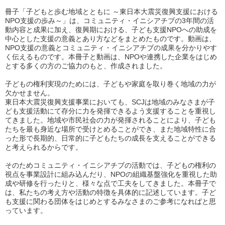
冊子「子どもと歩む地域とともに ～東日本大震災復興支援における
NPO支援の歩み～」は、コミュニティ・イニシアチブの3年間の活
動内容と成果に加え、復興期における、子ども支援NPOへの助成を
中心とした支援の意義とあり方などをまとめたものです。動画は、
NPO支援の意義とコミュニティ・イニシアチブの成果を分かりやす
く伝えるものです。本冊子と動画は、NPOや連携した企業をはじめ
とする多くの方のご協力のもと、作成されました。
子どもの権利実現のためには、子どもや家庭を取り巻く地域の力が
欠かせません。
東日本大震災復興支援事業においても、SCJは地域のみなさまが子
ども支援活動にて存分に力を発揮できるよう支援することを重視し
てきました。地域や市民社会の力が発揮されることにより、子ども
たちを最も身近な場所で受けとめることができ、また地域特性に合
った形で長期的、日常的に子どもたちの成長を支えることができる
と考えられるからです。
そのためコミュニティ・イニシアチブの活動では、子どもの権利の
視点を事業設計に組み込んだり、NPOの組織基盤強化を重視した助
成や研修を行ったりと、様々な点で工夫をしてきました。本冊子で
は、私たちの考え方や活動の特徴を具体的に記述しています。子ど
も支援に関わる団体をはじめとするみなさまのご参考になればと思
っています。