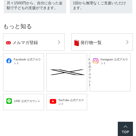
月々1500円から、自分に合った金
1回から無理なくご支援いただけ
額で子どもの支援ができます。
ます。
もっと知る
メルマガ登録
発行物一覧
Facebook 公式アカウ
X
Instagram 公式アカウ
ント
公
ント
式
ア
カ
ウ
ン
ト
YouTube 公式アカウ
LINE 公式アカウント
ント