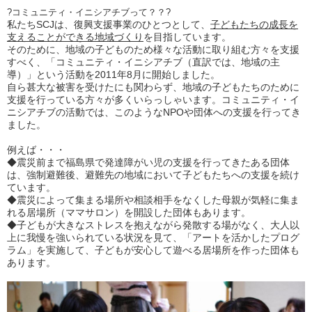
?コミュニティ・イニシアチブって？？?
私たちSCJは、復興支援事業のひとつとして、
子どもたちの成長を
支えることができる地域づくり
を目指しています。
そのために、地域の子どものため様々な活動に取り組む方々を支援
すべく、「コミュニティ・イニシアチブ（直訳では、地域の主
導）」という活動を2011年8月に開始しました。
自ら甚大な被害を受けたにも関わらず、地域の子どもたちのために
支援を行っている方々が多くいらっしゃいます。コミュニティ・イ
ニシアチブの活動では、このようなNPOや団体への支援を行ってき
ました。
例えば・・・
◆震災前まで福島県で発達障がい児の支援を行ってきたある団体
は、強制避難後、避難先の地域において子どもたちへの支援を続け
ています。
◆震災によって集まる場所や相談相手をなくした母親が気軽に集ま
れる居場所（ママサロン）を開設した団体もあります。
◆子どもが大きなストレスを抱えながら発散する場がなく、大人以
上に我慢を強いられている状況を見て、「アートを活かしたプログ
ラム」を実施して、子どもが安心して遊べる居場所を作った団体も
あります。