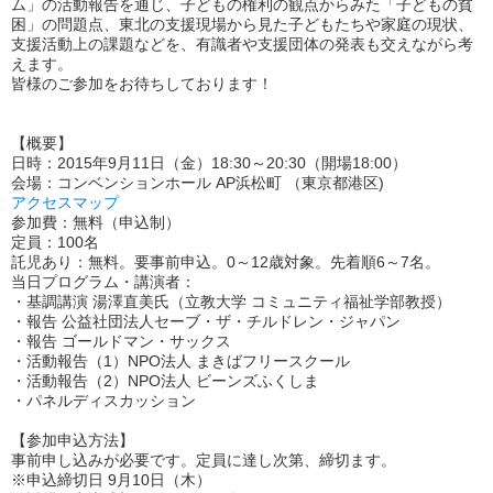
ム」の活動報告を通じ、子どもの権利の観点からみた「子どもの貧
困」の問題点、東北の支援現場から見た子どもたちや家庭の現状、
支援活動上の課題などを、有識者や支援団体の発表も交えながら考
えます。
皆様のご参加をお待ちしております！
【概要】
日時：
2015年9月11日（金）18:30～20:30（開場18:00）
会場：
コンベンションホール AP浜松町 （東京都港区)
アクセスマップ
参加費：
無料（申込制）
定員：
100名
託児あり：
無料。要事前申込。0～12歳対象。先着順6～7名。
当日プログラム・講演者：
・基調講演 湯澤直美氏（立教大学 コミュニティ福祉学部教授）
・報告 公益社団法人セーブ・ザ・チルドレン・ジャパン
・報告 ゴールドマン・サックス
・活動報告（1）NPO法人 まきばフリースクール
・活動報告（2）NPO法人 ビーンズふくしま
・パネルディスカッション
【参加申込方法】
事前申し込みが必要です。定員に達し次第、締切ます。
※申込締切日 9月10日（木）