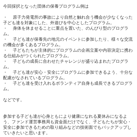
今回採択となった団体の保養プログラム例は
・
原子力発電所の事故により自然と触れ合う機会が少なくなった
子ども達を対象にした、外遊びを中心としたプログラム。
・
身体を休ませることに重点を置いた、のんびり型のプログラ
ム。
・
子ども達が保養先の地元のイベントに参加したり、様々な交流
の機会が多くあるプログラム。
・
子どもたちが主体的にプログラムの企画立案や内容決定に携わ
る仕組みがつくられたプログラム。
・
子どもの成長に合わせたチャレンジが盛り込まれたプログラ
ム。
・
子ども達が安心・安全にプログラムに参加できるよう、十分な
配慮がなされているプログラム。
・
子ども達を受け入れるボランティア自身も成長できるプログラ
ム。
などです。
参加する子ども達が心身ともにより健康になれる夏休みになるよ
う、ファンド運営事務局も資金面だけでなく、子どもたちが安心・
安全に参加できるための取り組みなどの技術面でもバックアップし
ていきたいと思います。