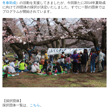
冬春助成
）の活動を支援してきましたが、今回新たに2014年夏助成
に向けて20団体の採択が決定いたしました。すでに一部の団体では
プログラムが開始されています。
【採択団体】
採択団体一覧は、
こちら
。