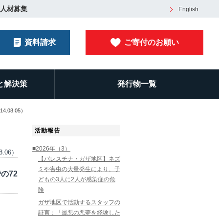
人材募集
English
資料請求
ご寄付のお願い
と解決策
発行物一覧
08.05）
活動報告
■2026年（3）
8.06）
【パレスチナ・ガザ地区】ネズ
ミや害虫の大量発生により、子
の72
どもの3人に2人が感染症の危
険
ガザ地区で活動するスタッフの
証言：「最悪の悪夢を経験した