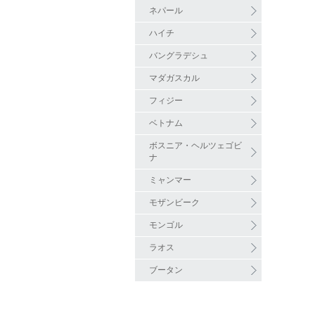
ネパール
ハイチ
バングラデシュ
マダガスカル
フィジー
ベトナム
ボスニア・ヘルツェゴビ
ナ
ミャンマー
モザンビーク
モンゴル
ラオス
ブータン