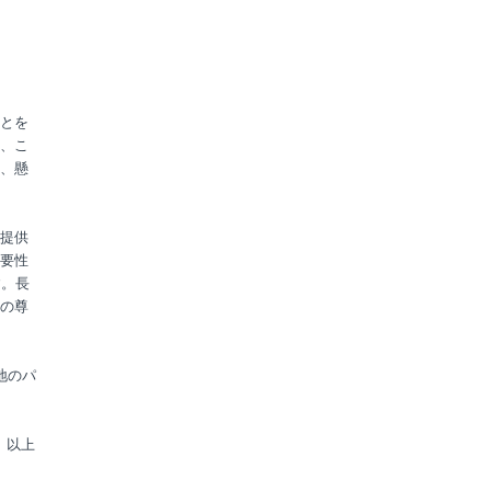
とを
、こ
、懸
提供
要性
す。長
の尊
地のパ
以上