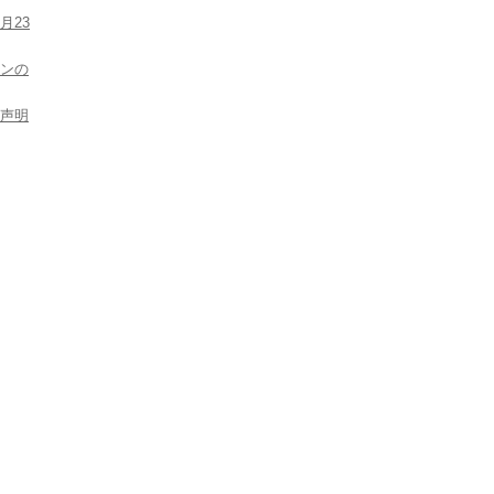
月23
ンの
声明