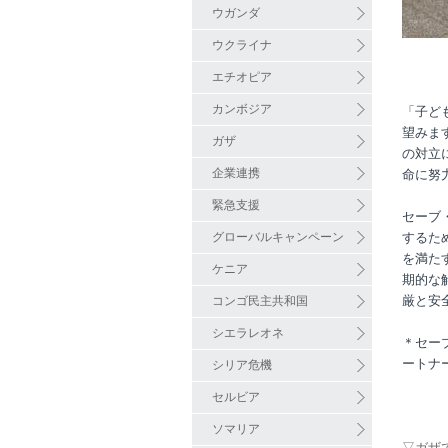
ウガンダ
ウクライナ
エチオピア
カンボジア
「子ど
望みま
ガザ
の対立
企業連携
命に努
緊急支援
セーブ
グローバルキャンペーン
するた
を満た
ケニア
期的な
厳と安
コンゴ民主共和国
シエラレオネ
＊セー
ートナ
シリア危機
セルビア
ソマリア
▽ガザ