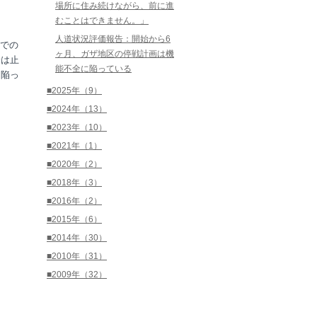
場所に住み続けながら、前に進
むことはできません。」
人道状況評価報告：開始から6
での
ヶ月、ガザ地区の停戦計画は機
給は止
能不全に陥っている
に陥っ
■2025年（9）
■2024年（13）
■2023年（10）
■2021年（1）
■2020年（2）
■2018年（3）
■2016年（2）
■2015年（6）
■2014年（30）
■2010年（31）
■2009年（32）