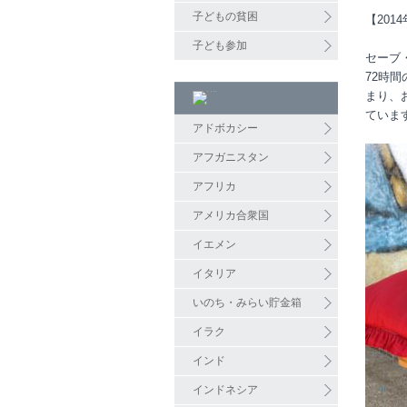
子どもの貧困
【201
子ども参加
セーブ
72時
まり、
ていま
アドボカシー
アフガニスタン
アフリカ
アメリカ合衆国
イエメン
イタリア
いのち・みらい貯金箱
イラク
インド
インドネシア