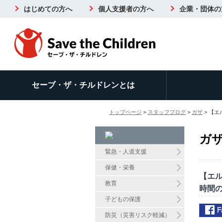
はじめての方へ
個人支援者の方へ
企業・団体の
セーブ・ザ・チルドレンとは
トップページ
>
スタッフブログ
>
ガザ
> 【エ
ガ
緊急・人道支援
保健・栄養
【エ
教育
時間の
子どもの保護
防災（災害リスク軽減）