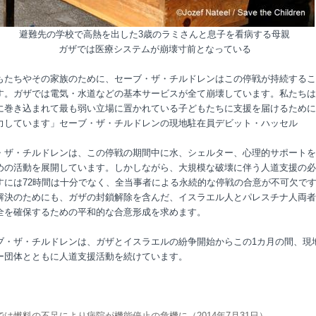
避難先の学校で高熱を出した3歳のラミさんと息子を看病する母親
ガザでは医療システムが崩壊寸前となっている
もたちやその家族のために、セーブ・ザ・チルドレンはこの停戦が持続するこ
す。ガザでは電気・水道などの基本サービスが全て崩壊しています。私たちは
に巻き込まれて最も弱い立場に置かれている子どもたちに支援を届けるために
力しています」セーブ・ザ・チルドレンの現地駐在員デビット・ハッセル
・ザ・チルドレンは、この停戦の期間中に水、シェルター、心理的サポートを
めの活動を展開しています。しかしながら、大規模な破壊に伴う人道支援の必
すには72時間は十分でなく、全当事者による永続的な停戦の合意が不可欠で
解決のためにも、ガザの封鎖解除を含んだ、イスラエル人とパレスチナ人両者
全を確保するための平和的な合意形成を求めます。
ブ・ザ・チルドレンは、ガザとイスラエルの紛争開始からこの1カ月の間、現
ー団体とともに人道支援活動を続けています。
では燃料の不足により病院が機能停止の危機に（2014年7月31日）