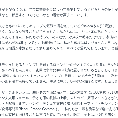
温が下がるにつれ、すでに栄養不良によって衰弱している子どもたちの多くが
症などに罹患するのではないかとの懸念が高まっています。
人とともにバルカリキャンプで避難生活を送っているKhaledaさん(11歳)は、
寒く、なかなか寝ることができません。私たちには、汚れた床に敷いたマット
しかありません。私たちが持っているのはたった4枚の毛布だけです。家族の
性にそれぞれ2枚ずつです。毛布4枚では、私たち家族には足りません。朝に
根から朝露が水滴となって滴り落ちてきて、すべてが濡れてしまいます」と話
ラデシュにあるキャンプに避難するロヒンギャの子ども200人を対象に行った
、多くの子どもたちが、夜間に非常に寒い環境に置かれていることがわかりま
この調査に参加したクトゥパロンキャンプに避難している少年(16歳)は、「私
かい服も毛布も持っていません。寒さに凍え、咳や熱が出始めます」と話しま
ザ・チルドレンは、寒い冬の季節に備えて、12月末までに7,000家族（31,00
布や大人用ショール、子ども用の長袖の上着、スリッパ、床用マットなどが入
ットを配布します。バングラデシュで支援に取り組むセーブ・ザ・チルドレン
設営専門家Bishnu Prasad Gotameは、「私たちは、最も脆弱な状態にある
女性に支援を届けることに重点を置いています。防寒キットは、慢性疾患や、