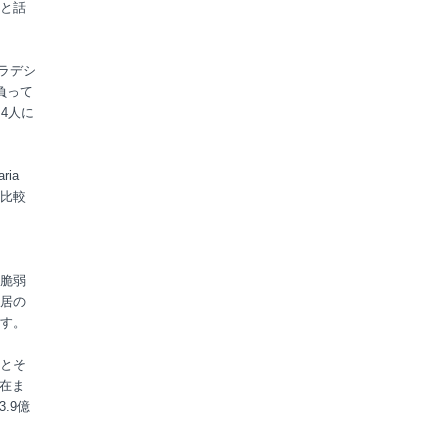
と話
ラデシ
負って
4人に
ia
と比較
脆弱
居の
す。
とそ
現在ま
3.9億