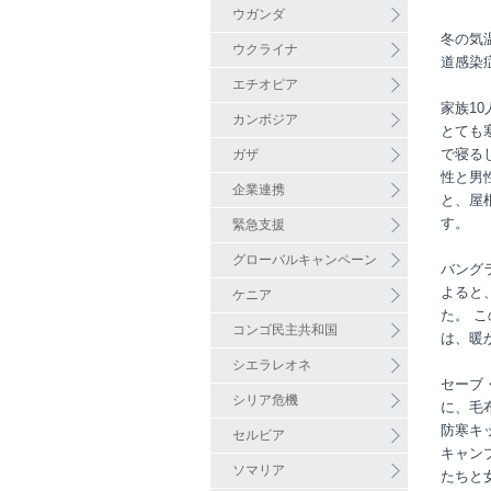
ウガンダ
冬の気
ウクライナ
道感染
エチオピア
家族10
カンボジア
とても
で寝る
ガザ
性と男
企業連携
と、屋
す。
緊急支援
グローバルキャンペーン
バング
よると
ケニア
た。 
コンゴ民主共和国
は、暖
シエラレオネ
セーブ・
シリア危機
に、毛
防寒キ
セルビア
キャンプ
ソマリア
たちと