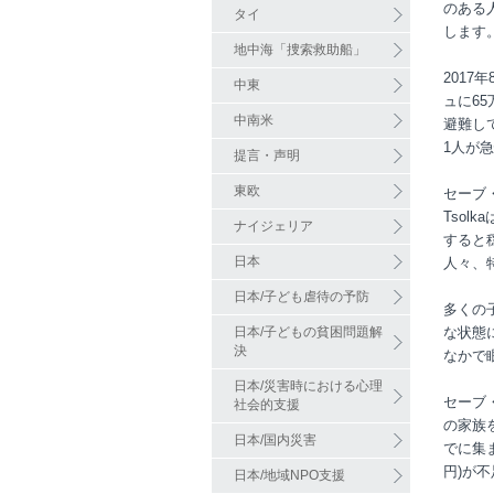
のある
タイ
します
地中海「捜索救助船」
201
中東
ュに6
中南米
避難し
1人が
提言・声明
東欧
セーブ
Tso
ナイジェリア
すると
日本
人々、
日本/子ども虐待の予防
多くの
日本/子どもの貧困問題解
な状態
決
なかで
日本/災害時における心理
セーブ
社会的支援
の家族
日本/国内災害
でに集ま
円)が
日本/地域NPO支援