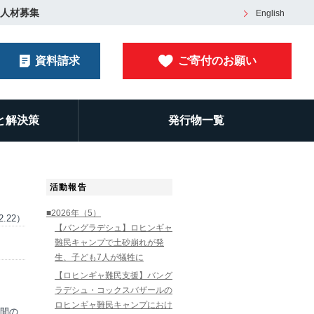
人材募集
English
資料請求
ご寄付のお願い
と解決策
発行物一覧
活動報告
■2026年（5）
2.22）
【バングラデシュ】ロヒンギャ
難民キャンプで土砂崩れが発
生、子ども7人が犠牲に
【ロヒンギャ難民支援】バング
ラデシュ・コックスバザールの
ロヒンギャ難民キャンプにおけ
間の