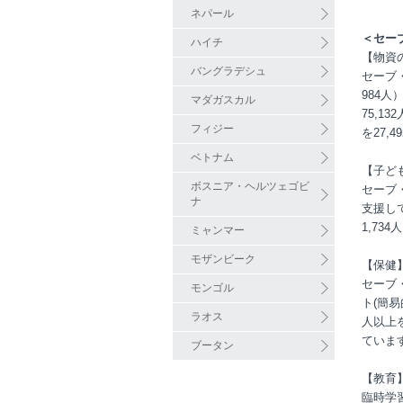
ネパール
＜セー
ハイチ
【物資
バングラデシュ
セーブ・
984人
マダガスカル
75,1
フィジー
を27,
ベトナム
【子ど
ボスニア・ヘルツェゴビ
セーブ
ナ
支援し
1,73
ミャンマー
モザンビーク
【保健
セーブ
モンゴル
ト(簡易
ラオス
人以上
ていま
ブータン
【教育
臨時学