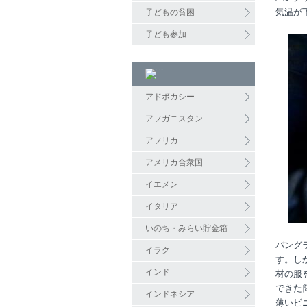
気温が
子どもの貧困
子ども参加
アドボカシー
アフガニスタン
アフリカ
アメリカ合衆国
イエメン
イタリア
いのち・みらい貯金箱
バング
イラク
す。し
インド
材の服
できた
インドネシア
薄いビ