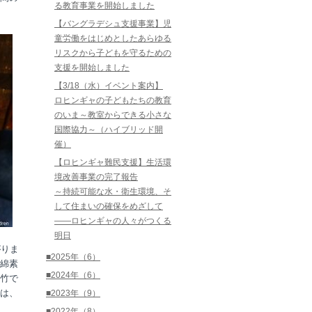
る教育事業を開始しました
【バングラデシュ支援事業】児
童労働をはじめとしたあらゆる
リスクから子どもを守るための
支援を開始しました
【3/18（水）イベント案内】
ロヒンギャの子どもたちの教育
のいま～教室からできる小さな
国際協力～（ハイブリッド開
催）
【ロヒンギャ難民支援】生活環
境改善事業の完了報告
～持続可能な水・衛生環境、そ
して住まいの確保をめざして
――ロヒンギャの人々がつくる
明日
がりま
■2025年（6）
綿素
■2024年（6）
竹で
は、
■2023年（9）
■2022年（8）