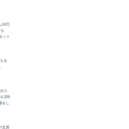
も24万
ども
具セット
たちを
か、
ポス
,209
備をし
や文房