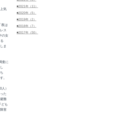
■2021年（11）
上気
■2020年（5）
■2019年（2）
「夜は
■2018年（7）
レス
■2017年（50）
中の女
なる
しま
調査に
し
たち
す。
0人）
った
避難
子ども
障害