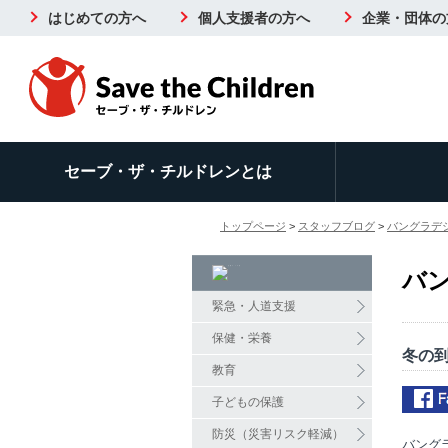
はじめての方へ
個人支援者の方へ
企業・団体の
セーブ・ザ・チルドレンとは
トップページ
>
スタッフブログ
>
バングラデ
バ
緊急・人道支援
保健・栄養
冬の
教育
子どもの保護
防災（災害リスク軽減）
バング