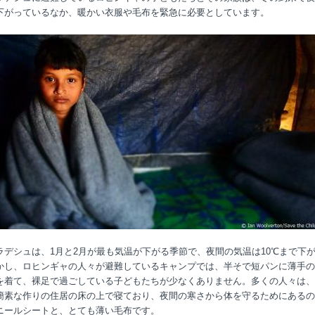
下がっているなか、暖かい衣服や毛布を緊急に必要としています。
ラデシュは、1月と2月が最も気温が下がる季節で、夜間の気温は10℃まで下
かし、ロヒンギャの人々が避難しているキャンプでは、半そで短パンに薄手の
を着て、裸足で過ごしている子どもたちが少なくありません。多くの人々は、
簡素な作りの住居の床の上で寝ており、夜間の寒さから体を守るためにあるの
ニールシートと、とても薄い毛布です。