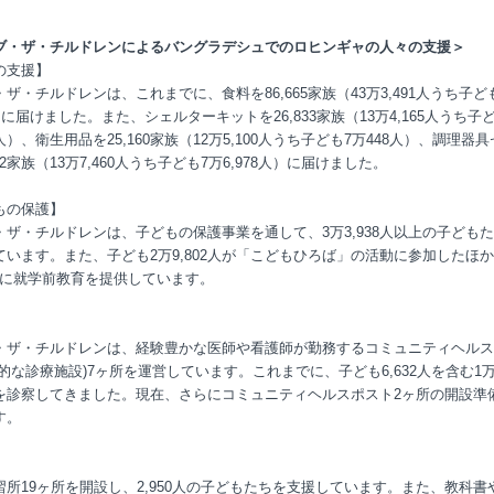
ブ・ザ・チルドレンによるバングラデシュでのロヒンギャの人々の支援＞
の支援】
ザ・チルドレンは、これまでに、食料を86,665家族（43万3,491人うち子ど
）に届けました。また、シェルターキットを26,833家族（13万4,165人うち子
32人）、衛生用品を25,160家族（12万5,100人うち子ども7万448人）、調理器
492家族（13万7,460人うち子ども7万6,978人）に届けました。
もの保護】
・ザ・チルドレンは、子どもの保護事業を通して、3万3,938人以上の子ども
ています。また、子ども2万9,802人が「こどもひろば」の活動に参加したほ
4人に就学前教育を提供しています。
】
・ザ・チルドレンは、経験豊かな医師や看護師が勤務するコミュニティヘルス
的な診療施設)7ヶ所を運営しています。これまでに、子ども6,632人を含む1万4
を診察してきました。現在、さらにコミュニティヘルスポスト2ヶ所の開設準
す。
】
習所19ヶ所を開設し、2,950人の子どもたちを支援しています。また、教科書