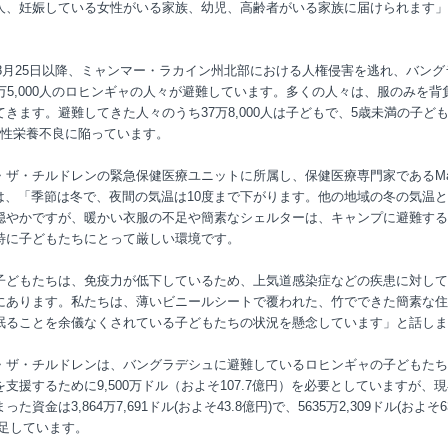
人、妊娠している女性がいる家族、幼児、高齢者がいる家族に届けられます」
。
7年8月25日以降、ミャンマー・ラカイン州北部における人権侵害を逃れ、バング
5万5,000人のロヒンギャの人々が避難しています。多くの人々は、服のみを背
てきます。避難してきた人々のうち37万8,000人は子どもで、5歳未満の子ども
急性栄養不良に陥っています。
・ザ・チルドレンの緊急保健医療ユニットに所属し、保健医療専門家であるMar
lkaは、「季節は冬で、夜間の気温は10度まで下がります。他の地域の冬の気温
穏やかですが、暖かい衣服の不足や簡素なシェルターは、キャンプに避難する
特に子どもたちにとって厳しい環境です。
子どもたちは、免疫力が低下しているため、上気道感染症などの疾患に対して
にあります。私たちは、薄いビニールシートで覆われた、竹でできた簡素な住
眠ることを余儀なくされている子どもたちの状況を懸念しています」と話しま
・ザ・チルドレンは、バングラデシュに避難しているロヒンギャの子どもたち
を支援するために9,500万ドル（およそ107.7億円）を必要としていますが、
った資金は3,864万7,691ドル(およそ43.8億円)で、5635万2,309ドル(およそ6
不足しています。