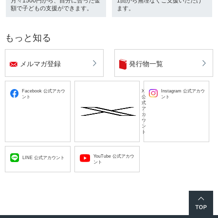
月々1500円から、自分に合った金
1回から無理なくご支援いただけ
額で子どもの支援ができます。
ます。
もっと知る
メルマガ登録
発行物一覧
Facebook 公式アカウ
X
Instagram 公式アカウ
ント
公
ント
式
ア
カ
ウ
ン
ト
YouTube 公式アカウ
LINE 公式アカウント
ント