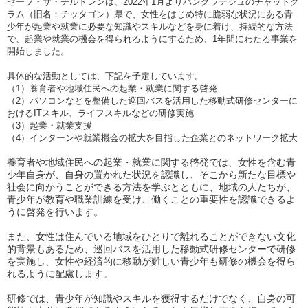
セーブ・ザ・チルドレンは、2022年1月よりバングラデシュのチャットグ
ラム（旧名：チッタゴン）県で、女性をはじめ特に脆弱な状況にある青
少年が起業や就業に必要な知識やスキルなどを身に着け、持続的な方法
で、起業や就業の機会を得られるようにするため、1年間にわたる事業を
開始しました。
具体的な活動としては、下記を予定しています。
（1）養育者や地域住民への起業・就業に関する啓発
（2）パソコンなどを整備した巡回バスを活用した移動式研修センターに
おけるITスキル、ライフスキルなどの研修実施
（3）起業・就業支援
（4）インターンや就業機会の拡大を目指した企業とのネットワーク拡大
養育者や地域住民への起業・就業に関する啓発では、女性を含む青
少年自身が、自身の置かれた状況を認識し、そこから新たな目標や
社会に向かうことができる方法を学ぶとともに、地域の人たちが、
青少年が教育や職業訓練を受け、働くことの重要性を認識できるよ
うに啓発を行います。
また、女性は住んでいる地域をひとりで離れることができない文化
的背景もあるため、巡回バスを活用した移動式研修センターで研修
を実施し、女性や経済的に移動が難しい青少年も研修の機会を得ら
れるように配慮します。
研修では、青少年が知識やスキルを獲得するだけでなく、自身の可