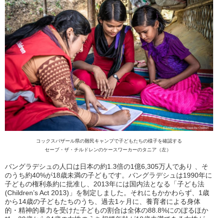
コックスバザール県の難民キャンプで子どもたちの様子を確認する
セーブ・ザ・チルドレンのケースワーカーのタニア（左）
バングラデシュの人口は日本の約1.3倍の1億6,305万人であり 、そ
のうち約40%が18歳未満の子どもです。バングラデシュは1990年に
子どもの権利条約に批准し、2013年には国内法となる「子ども法
(Children’s Act 2013)」を制定しました。それにもかかわらず、1歳
から14歳の子どもたちのうち、過去1ヶ月に、養育者による身体
的・精神的暴力を受けた子どもの割合は全体の88.8%にのぼるほか