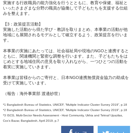
実施する行政職員の能力強化を行うとともに、教育や保健、福祉と
いったさまざまな分野の職員が協働して子どもたちを支援する仕組
みを整えます。
【3：政策提言活動】
実施した活動から得た学び・教訓を取りまとめ、本事業の活動が他
地域にも展開されるモデルとして確立するよう、政策提言を行いま
す。
本事業の実施にあたっては、社会福祉局や現地のNGOと連携すると
ともに、関連機関と緊密な調整を行います。また、子どもたちをは
じめとする地域住民の意見を取り入れながら、一つひとつの活動を
着実に実施していきます。
本事業は皆様からのご寄付と、日本NGO連携無償資金協力の助成を
受けて実施しています。
（報告：海外事業部 渡邊紗世）
*1 Bangladesh Bureau of Statistics, UNICEF, “Multiple Indicator Cluster Survey 2019”, p.18
*2 Bangladesh Bureau of Statistics, UNICEF, “Multiple Indicator Cluster Survey 2019”, p.18
*3 ISCG, Multi-Sector Needs Assessment - Host Community, Ukhia and Teknaf Upazilas,
Cox’s Bazar, Bangladesh, April 2019, p.7