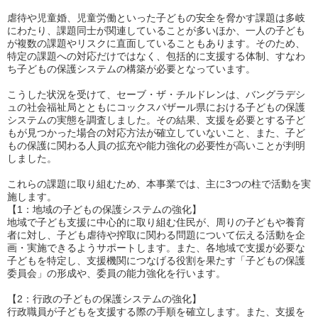
虐待や児童婚、児童労働といった子どもの安全を脅かす課題は多岐
にわたり、課題同士が関連していることが多いほか、一人の子ども
が複数の課題やリスクに直面していることもあります。そのため、
特定の課題への対応だけではなく、包括的に支援する体制、すなわ
ち子どもの保護システムの構築が必要となっています。
こうした状況を受けて、セーブ・ザ・チルドレンは、バングラデシ
ュの社会福祉局とともにコックスバザール県における子どもの保護
システムの実態を調査しました。その結果、支援を必要とする子ど
もが見つかった場合の対応方法が確立していないこと、また、子ど
もの保護に関わる人員の拡充や能力強化の必要性が高いことが判明
しました。
これらの課題に取り組むため、本事業では、主に3つの柱で活動を実
施します。
【1：地域の子どもの保護システムの強化】
地域で子ども支援に中心的に取り組む住民が、周りの子どもや養育
者に対し、子ども虐待や搾取に関わる問題について伝える活動を企
画・実施できるようサポートします。また、各地域で支援が必要な
子どもを特定し、支援機関につなげる役割を果たす「子どもの保護
委員会」の形成や、委員の能力強化を行います。
【2：行政の子どもの保護システムの強化】
行政職員が子どもを支援する際の手順を確立します。また、支援を