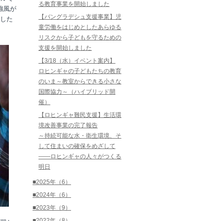
る教育事業を開始しました
強風が
【バングラデシュ支援事業】児
した
童労働をはじめとしたあらゆる
リスクから子どもを守るための
支援を開始しました
【3/18（水）イベント案内】
ロヒンギャの子どもたちの教育
のいま～教室からできる小さな
国際協力～（ハイブリッド開
催）
【ロヒンギャ難民支援】生活環
境改善事業の完了報告
～持続可能な水・衛生環境、そ
して住まいの確保をめざして
――ロヒンギャの人々がつくる
明日
■2025年（6）
■2024年（6）
■2023年（9）
■2022年（8）