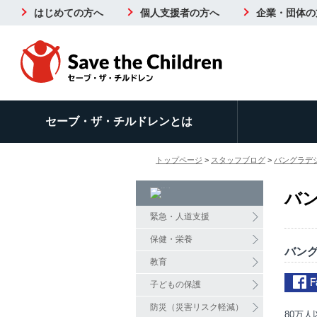
はじめての方へ
個人支援者の方へ
企業・団体の
セーブ・ザ・チルドレンとは
トップページ
>
スタッフブログ
>
バングラデ
バ
緊急・人道支援
保健・栄養
バン
教育
子どもの保護
防災（災害リスク軽減）
80万