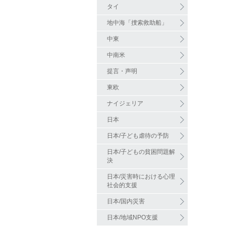
タイ
地中海「捜索救助船」
中東
中南米
提言・声明
東欧
ナイジェリア
日本
日本/子ども虐待の予防
日本/子どもの貧困問題解
決
日本/災害時における心理
社会的支援
日本/国内災害
日本/地域NPO支援