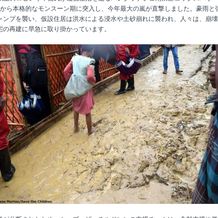
月から本格的なモンスーン期に突入し、今年最大の嵐が直撃しました。豪雨と
ャンプを襲い、仮設住居は洪水による浸水や土砂崩れに襲われ、人々は、崩壊
宅の再建に早急に取り掛かっています。