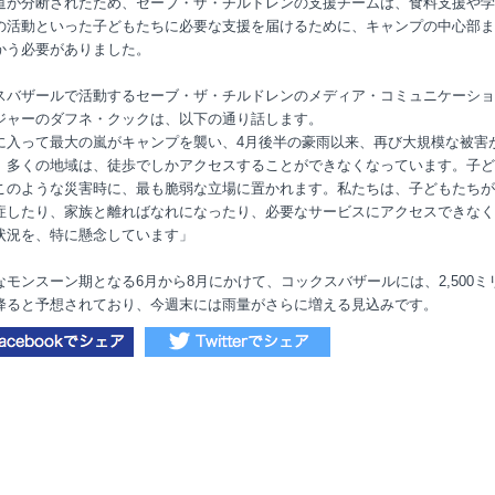
道が分断されたため、セーブ・ザ・チルドレンの支援チームは、食料支援や学
の活動といった子どもたちに必要な支援を届けるために、キャンプの中心部ま
かう必要がありました。
スバザールで活動するセーブ・ザ・チルドレンのメディア・コミュニケーショ
ジャーのダフネ・クックは、以下の通り話します。
に入って最大の嵐がキャンプを襲い、4月後半の豪雨以来、再び大規模な被害
、多くの地域は、徒歩でしかアクセスすることができなくなっています。子ど
このような災害時に、最も脆弱な立場に置かれます。私たちは、子どもたちが
症したり、家族と離ればなれになったり、必要なサービスにアクセスできなく
状況を、特に懸念しています」
なモンスーン期となる6月から8月にかけて、コックスバザールには、2,500ミ
降ると予想されており、今週末には雨量がさらに増える見込みです。