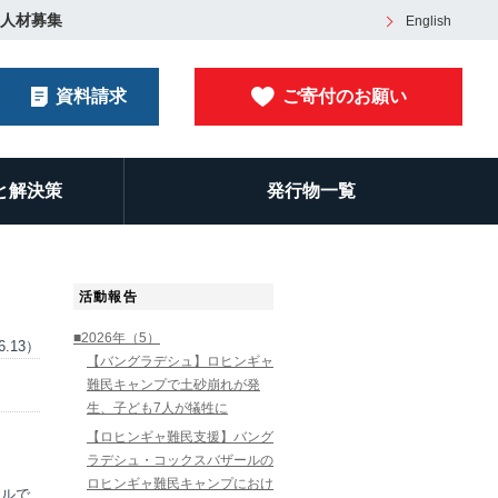
人材募集
English
資料請求
ご寄付のお願い
と解決策
発行物一覧
活動報告
■2026年（5）
6.13）
【バングラデシュ】ロヒンギャ
難民キャンプで土砂崩れが発
生、子ども7人が犠牲に
【ロヒンギャ難民支援】バング
ラデシュ・コックスバザールの
ロヒンギャ難民キャンプにおけ
ールで