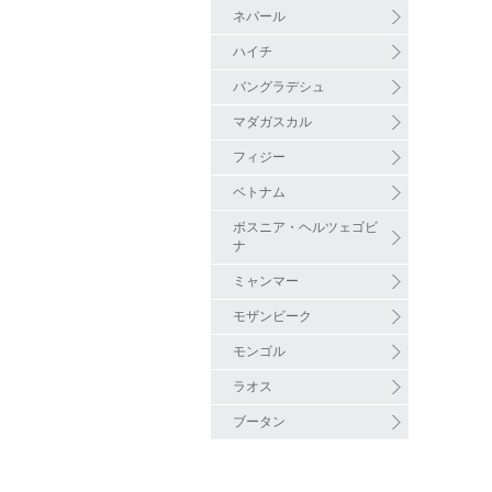
ネパール
ハイチ
バングラデシュ
マダガスカル
フィジー
ベトナム
ボスニア・ヘルツェゴビ
ナ
ミャンマー
モザンビーク
モンゴル
ラオス
ブータン