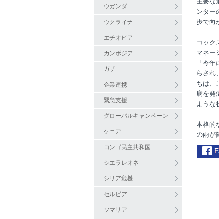
主要な
ウガンダ
ンター
歩で向
ウクライナ
エチオピア
コック
マネー
カンボジア
「今年
ガザ
らされ
ちは、
企業連携
病を発
緊急支援
ような
グローバルキャンペーン
本格的
ケニア
の雨が
コンゴ民主共和国
シエラレオネ
シリア危機
セルビア
ソマリア