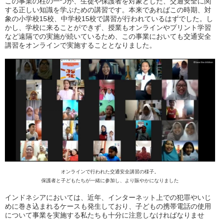
この事業の柱の一つが、生徒や保護者を対象とした、交通安全に関
する正しい知識を学ぶための講習です。本来であればこの時期、対
象の小学校15校、中学校15校で講習が行われているはずでした。し
かし、学校に来ることができず、授業もオンラインやプリント学習
など遠隔での実施が続いているため、この事業においても交通安全
講習をオンラインで実施することとなりました。
オンラインで行われた交通安全講習の様子。
保護者と子どもたちが一緒に参加し、より賑やかになりました
インドネシアにおいては、近年、インターネット上での犯罪やいじ
めに巻き込まれるケースも発生しており、子どもの携帯電話の使用
について事業を実施する私たちも十分に注意しなければなりませ