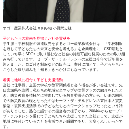
オゴー産業株式会社
小郷武史様
常務取締役
子どもたちの将来を見据えた社会貢献を
学生服・学校制服の製造販売をするオゴー産業株式会社は、「学校制服
を通じて子どもたちの未来と安全を考える」を企業理念に、
CSR
活動と
していち早く
SDGs
に取り組むなど社会の持続可能な発展のための取り組
みも行っています。セーブ・ザ・チルドレンへの支援は今年で
17
年目を
迎えました。ロゴ付き制服などの販売は、寄付に加えて、子どもたちが
こうした取り組みを「知る」きっかけにもなっています。
着実に地域に根付く子ども支援活動
当社は仕事柄、全国の学校や教育関係者と会う機会が多い会社です。先
日宮城県を訪問し私たちの地域安全マップや防災グッズの紹介をしたと
き、防災教育を積極的に推進している教育委員会の方から、いまの同県
での防災教育の礎となったのはセーブ・ザ・チルドレンの東日本大震災
緊急・復興支援活動での子どもたちとのワークショップだったという話
がありました。熱心に話すその担当者の様子から、
2004
年からセーブ・
ザ・チルドレンを通じて子どもたちを支援してきた当社として、支援が
地域に根付いていることを実感できた瞬間であり、大変うれしかったで
す。