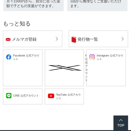
月々1500円から、自分に合った金
1回から無理なくご支援いただけ
額で子どもの支援ができます。
ます。
もっと知る
メルマガ登録
発行物一覧
Facebook 公式アカウ
X
Instagram 公式アカウ
ント
公
ント
式
ア
カ
ウ
ン
ト
YouTube 公式アカウ
LINE 公式アカウント
ント