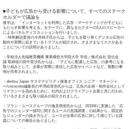
■子どもが広告から受ける影響について、すべてのステーク
ホルダーで議論を
後半は、
「インターネットを利用した広告・マーケティングが子どもに
もたらす影響を考える」
をテーマに
、
異なるセクターの
5
人のスピーカー
によるパネルディスカッションを行いました。
・
NHK
解説委員の今井純子氏からは、子どもを取り巻くデジタル広告の
動向や実際に起きているトラブルが紹介され、さまざまなリスクがある
ことについての説明がありました。
・学校法人先端教育機構
事業構想大学院大学
学長／株式会社
宣伝会
議
取締役の田中里沙氏からは、「子どもに配慮した広告」の参考になる
取り組みとして、企業が実際に発信した広告やイベントなど、複数の事
例が共有されました。
・
dentsu Japan
サステナビリティ推進オフィス
シニア・マネージャ
ー
/cococolor
編集長の半澤絵里奈氏からは、広告の企画・制作会社として
リテラシーを高めるために、社内およびクライアント企業と共に行われ
ているさまざまな取り組みが紹介されました。
・プラン・ユースグループの逸見萌依氏からは、
2019
年に実施した「広
告でのジェンダー描写に関するユースの意識調査」の結果から、固定的
なジェンダーの描き方など、ユースが企業の広告に対して感じている課
題についての報告がありました。