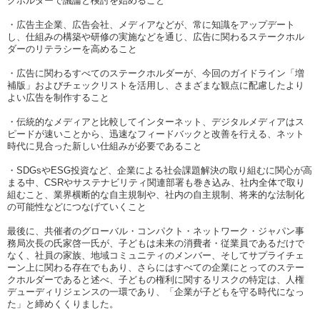
クホルダーで議論と検討を始めること
・広告主企業、広告会社、メディアなどが、常に知識をアップデート
し、仕組みの構築や研修の実施などを通じ、広告に関わるステークホル
ダーのリテラシーを高めること
・広告に関わるすべてのステークホルダーが、今回のガイドライン「増
補版」およびチェックリストを活用し、さまざまな観点に配慮したより
よい広告を制作すること
・伝統的なメディアと比較してインターネット、デジタルメディアはス
ピードが速いことから、迅速なフィードバックと改善を行える、ネット
時代に見合った新しい仕組みが必要であること
・
SDGs
や
ESG
投資など、企業による社会課題解決の取り組むに関心が高
まる中、
CSR
やサステナビリティ関連部署も巻き込み、社内全体で取り
組むこと、業界横断的な自主規制や、社内の自主規制、将来的な法制化
の可能性などにつなげていくこと
最後に、共催者のグローバル・コンパクト・ネットワーク・ジャパン事
務局次長の氏家啓一氏が、子どもは未来の消費者・従業員であるだけで
なく、社員の家族、地域コミュニティのメンバー、そしてサプライチェ
ーン上に関わる存在でもあり、さらにはすべての企業にとってのステー
クホルダーであると述べ、子どもの権利に関するリスクの特定は、人権
デューディリジェンスの一環であり、「企業が子どもを守る時代になっ
た」と締めくくりました。