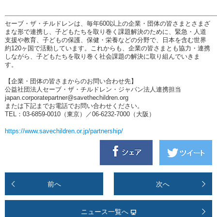
―――――――――――――――――――――――――――――――――
セーブ・ザ・チルドレンは、毎年
600
以上の企業・団体の皆さまとさまざ
まな形で連携し、子どもたちを取り巻く課題解決のために、緊急・人道
支援や教育、子どもの保護、保健・栄養などの分野で、日本を含む世界
約
120
ヶ国で活動しています。これからも、企業の皆さまとも協力・連携
しながら、子どもたちを取り巻く社会課題の解決に取り組んでいきま
す。
【企業・団体の皆さまからのお問い合わせ先】
公益社団法人セーブ・ザ・チルドレン・ジャパン法人連携担当
japan.corporatepartner@savethechildren.org
または下記までお電話でお問い合わせください。
TEL
：
03-6859-0010
（東京）／
06-6232-7000
（大阪）
https://www.savechildren.or.jp/partnership/
前へ
次へ
ニュース一覧へ