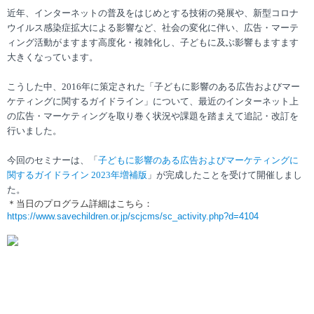
近年、インターネットの普及をはじめとする技術の発展や、新型コロナ
ウイルス感染症拡大による影響など、社会の変化に伴い、広告・マーテ
ィング活動がますます高度化・複雑化し、子どもに及ぶ影響もますます
大きくなっています。
こうした中、
2016
年に策定された「子どもに影響のある広告およびマー
ケティングに関するガイドライン」について、最近のインターネット上
の広告・マーケティングを取り巻く状況や課題を踏まえて追記・改訂を
行いました。
今回のセミナーは、「
子どもに影響のある広告およびマーケティングに
関するガイドライン 2023
年増補版
」が完成したことを受けて開催しまし
た。
＊当日のプログラム詳細はこちら：
https://www.savechildren.or.jp/scjcms/sc_activity.php?d=4104