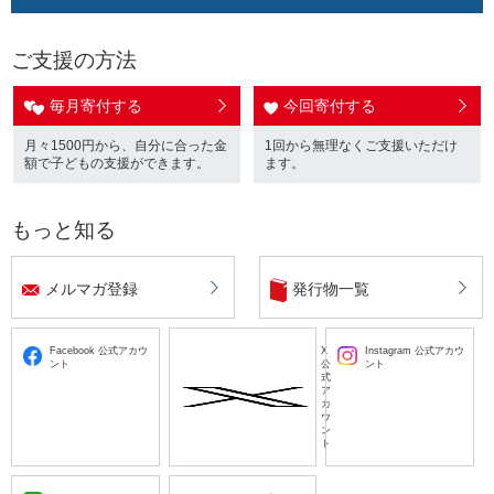
ご支援の方法
毎月寄付する
今回寄付する
月々1500円から、自分に合った金
1回から無理なくご支援いただけ
額で子どもの支援ができます。
ます。
もっと知る
メルマガ登録
発行物一覧
Facebook 公式アカウ
X
Instagram 公式アカウ
ント
公
ント
式
ア
カ
ウ
ン
ト