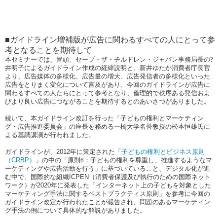
■ガイドライン増補版が広告に関わるすべての人にとって参
考となることを期待して
本セミナーでは、冒頭、セーブ・ザ・チルドレン・ジャパン事務局長の?
井明子によるガイドライン作成の経緯説明と、新井ゆたか消費者庁長官
より、広告媒体の多様化、広告量の増大、広告発信者の多様化といった
広告をとりまく変化について言及があり、今回のガイドラインが広告に
関わるすべての人たちにとって参考となり、倫理的で秩序ある発信およ
びより良い広告につながることを期待するとのあいさつがありました。
続いて、本ガイドライン改訂を行った「子どもの権利とマーケティン
グ・広告推進委員会」の座長を務める一橋大学名誉教授の松本恒雄氏に
よる基調講演が行われました。
ガイドラインが、
2012
年に策定された「
子どもの権利とビジネス原則
（
CRBP
）
」の中の「原則6：子どもの権利を尊重し、推進するようなマ
ーケティングや広告活動を行う」に基づいていること、デジタル化が進
む中で、国際的な組織
ICPEN
（消費者保護及び執行のための国際ネット
ワーク）が
2020
年に発表した「インターネット上の子どもを対象とした
マーケティング手法に関するベストプラクティス原則」を参考に今回の
ガイドライン改定が行われたことが報告され、問題のあるマーケティン
グ手法の例について具体的な解説がありました。