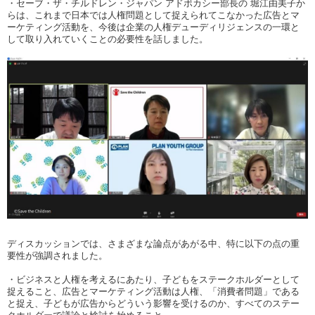
・セーブ・ザ・チルドレン・ジャパン
アドボカシー部長の
堀江由美子か
らは、これまで日本では人権問題として捉えられてこなかった広告とマ
ーケティング活動を、今後は企業の人権デューディリジェンスの一環と
して取り入れていくことの必要性を話しました。
ディスカッションでは、さまざまな論点があがる中、特に以下の点の重
要性が強調されました。
・ビジネスと人権を考えるにあたり、子どもをステークホルダーとして
捉えること、広告とマーケティング活動は人権、「消費者問題」である
と捉え、子どもが広告からどういう影響を受けるのか、すべてのステー