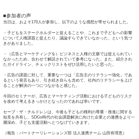
■
参加者の声
当日は、およそ
170
人が参加し、以下のような感想が寄せられました。
・子どもをステークホルダーと捉えることや、これまで子どもへの影響
について人権課題と捉えたり、議論すらできていなかった、という気づ
きがありました。
・（広告とマーケティングを）ビジネスと人権の文脈では捉えられてい
なかったため、合わせて解説されていて参考になった。また、紹介され
たガイドライン、チェックリストをぜひ活用したいと思った。
・広告の課題に対して、重要な一つは「広告主のリテラシー強化」であ
るという発言もあり、引き続き自らも含めて、社内のリテラシーを上げ
ることが解決の一つにつながると感じた。
今回のセミナーが、広告とマーケティング活動における子どものリスク
を改めて考えるきっかけとなったのであれば幸いです。
セーブ・ザ・チルドレンは、今後も⼦どもの権利の尊重・推進に関する
知⾒を共有し、
SDGs
時代の社会課題解決に向けた企業との連携をより⼀
層深め、子ども支援活動へとつなげていきます。
（報告：パートナーリレーションズ部
法人連携チーム
山田有理恵）