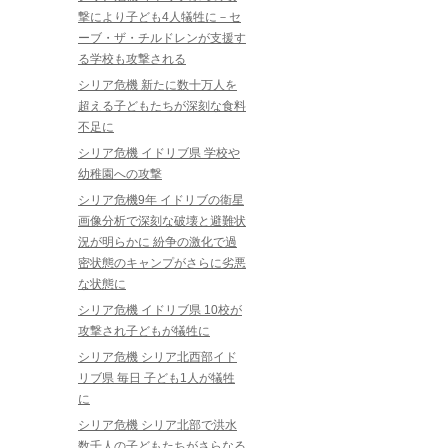
撃により子ども4人犠牲に－セ
ーブ・ザ・チルドレンが支援す
る学校も攻撃される
シリア危機 新たに数十万人を
超える子どもたちが深刻な食料
不足に
シリア危機 イドリブ県 学校や
幼稚園への攻撃
シリア危機9年 イドリブの衛星
画像分析で深刻な破壊と避難状
況が明らかに 紛争の激化で過
密状態のキャンプがさらに劣悪
な状態に
シリア危機 イドリブ県 10校が
攻撃され子どもが犠牲に
シリア危機 シリア北西部イド
リブ県 毎日 子ども1人が犠牲
に
シリア危機 シリア北部で洪水
数千人の子どもたちがさらなる