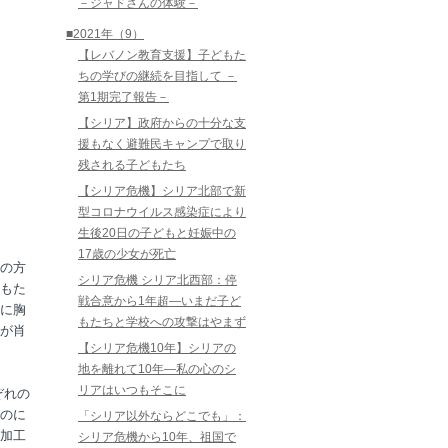
－ジャドさんの体験－
■2021年（9）
【レバノン教育支援】子どもた
ちの学びの継続を目指して －
第1期完了報告－
【シリア】政府からの十分な支
援もなく避難民キャンプで取り
残される子どもたち
【シリア危機】シリア北部で新
型コロナウイルス感染症により
生後20日の子どもと妊娠中の
17歳の少女が死亡
の方
シリア危機 シリア北西部：停
もた
戦合意から1年超―いまだ子ど
に胸
もたちと学校への攻撃はやまず
が肖
【シリア危機10年】シリアの
地を離れて10年―私の心のシ
リアはいつもそこに
ぞれの
のに
「シリア以外ならどこでも」：
加工
シリア危機から10年、祖国で