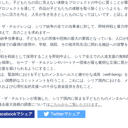
ました。子どもたちの目に見えない体験をプロジェクトの中心に置くことが重
プロジェクトを通して、作品が子どもたちの体験を取り除くというよりも、作
たちに活力を与え、人生が生き生きとしたものになってほしいです」と話しま
・ザ・チルドレンは、シリア紛争の全ての当事者に対して、即時停戦と暴力停
加えて、次のことを求めます―
の紛争当事者は、子どもたちの苦痛や恐怖の最大の要因となっている、人口が
地域での爆弾の使用や、学校、病院、その他市民生活に関わる施設への攻撃を
と。
作戦を戦術として採用することを即刻中止し、シリア全土での人道支援の無制
を保障し、セーブ・ザ・チルドレンやパートナー団体が最も脆弱な立場に置か
支援を届けられるようにすること。
は、緊急時における子どものメンタルヘルスと健やかな成長（well-being）
しい国際的なコミットメントを行うこと。これには、シリア国内における、メ
スおよび心理社会的支援への十分な資金提供を含むこと。
ブ・ザ・チルドレンが実施した、
シリア国内に留まる子どもたちのメンタルヘ
過去最大規模の調査については
こちらからご覧いただけます。