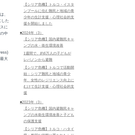
【シリア危機】トルコ・イスタ
ンブールに住む難民と地域の青
は、
少年の生計支援・心理社会的支
にした
援を開始しました
スに
■2024年（3）
の中
【シリア危機】国内避難民キャ
ンプの水・衛生環境改善
ss)
1週間で、約6万人の子どもが
最大
レバノンから避難
【シリア危機】トルコで活動開
始：シリア難民と地域の青少
年、女性のレジリエンス向上に
むけて生計支援・心理社会的支
援
■2023年（3）
【シリア危機】国内避難民キャ
ンプの水衛生環境改善と子ども
の保護支援
【シリア危機】トルコ・ハタイ