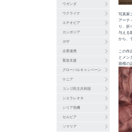
ウガンダ
ウクライナ
写真家
アーテ
エチオピア
り、折
カンボジア
与える
から、
ガザ
企業連携
この作品
とメン
緊急支援
規模の
グローバルキャンペーン
ケニア
コンゴ民主共和国
シエラレオネ
シリア危機
セルビア
ソマリア