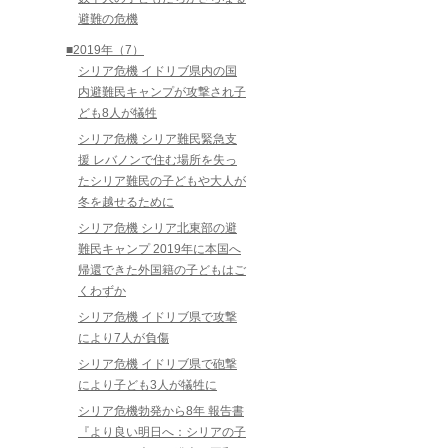
避難の危機
■2019年（7）
シリア危機 イドリブ県内の国
内避難民キャンプが攻撃され子
ども8人が犠牲
シリア危機 シリア難民緊急支
援 レバノンで住む場所を失っ
たシリア難民の子どもや大人が
冬を越せるために
シリア危機 シリア北東部の避
難民キャンプ 2019年に本国へ
帰還できた外国籍の子どもはご
くわずか
シリア危機 イドリブ県で攻撃
により7人が負傷
シリア危機 イドリブ県で砲撃
により子ども3人が犠牲に
シリア危機勃発から8年 報告書
『より良い明日へ：シリアの子