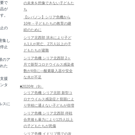
要で
の未来を想像できない子どもた
品が
ち
す。
【レバノン】シリア危機から
10年－子どもたちの教育の継
止の
続のために
シリア北西部 洪水により子ど
密集し
も1人が死亡、2万人以上の子
停止
どもたちが避難
シリア危機 シリア北西部 2ヶ
限のア
月で新型コロナウイルス感染者
れた
数が4倍に―酸素吸入器や安全
な水が不足
を支援
ンタ
■2020年（9）
シリア危機 シリア北部 新型コ
ロナウイルス感染症と貧困によ
ルスに
り学校に通えない子どもが倍増
シリア危機 シリア北西部 停戦
合意後も暴力により125人以上
の子どもたちが死傷
シリア危機 イドリブ県での攻