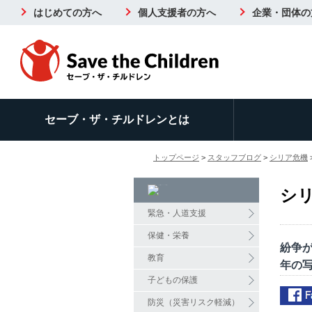
はじめての方へ
個人支援者の方へ
企業・団体の
セーブ・ザ・チルドレンとは
トップページ
>
スタッフブログ
>
シリア危機
シ
緊急・人道支援
保健・栄養
紛争
教育
年の
子どもの保護
防災（災害リスク軽減）