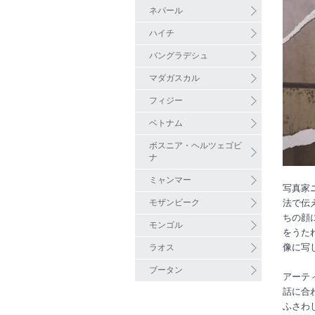
ネパール
ハイチ
バングラデシュ
マダガスカル
フィジー
ベトナム
ボスニア・ヘルツェゴビ
ナ
ミャンマー
写真家
モザンビーク
法で伝
ちの顔
モンゴル
をうた
像に写
ラオス
ブータン
アーテ
話に合
ふさわ