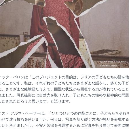
ニック・バロンは「このプロジェクトの目的は、シリアの子どもたちの話を他
えることです。私は、それぞれの子どもたちとさまざまな話をし、多くの子ど
に、さまざまな経験経たうえで、困難な状況から回復する力が表れていること
れました。写真撮影には自然光を取り入れ、子どもたちの性格や精神的な問題
しだされただろうと思います」と語ります。
ィスト アルマ・ヘーザーは、「ひとつひとつの作品ごとに、子どもたちそれ
わせて違う技巧を使いました。例えば、写真を切り裂く方法が怒りを表現する
しいと考えましたし、不安と苦悩を強調するために写真を折り曲げて表面に皺