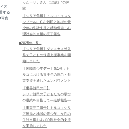
ったーリナさん（12歳）*の体
ティス
験
過する
【シリア危機】トルコ・イスタ
D写真
ンブールに住む難民と地域の青
少年の生計支援と精神保健・心
理社会的支援の完了報告
■2025年（5）
【シリア危機】ダマスカス郊外
県で子どもの保護支援事業を開
始しました
【国際青少年デー】第1弾：ト
ルコにおける青少年の就労・起
業支援を通したエンパワメント
【世界難民の日】
シリア難民の子どもたちの学び
の継続を目指して―進捗報告―
【事業完了報告】トルコ：シリ
ア難民と地域の青少年、女性の
生計支援および心理社会的支援
を実施しました