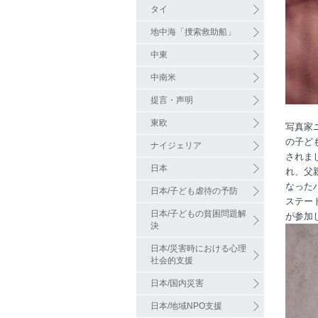
タイ
地中海「捜索救助船」
中東
中南米
提言・声明
東欧
写真家
の子ど
ナイジェリア
されま
日本
れ、父
なった
日本/子ども虐待の予防
ステー
日本/子どもの貧困問題解
が参加
決
日本/災害時における心理
社会的支援
日本/国内災害
日本/地域NPO支援