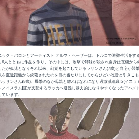
ニック・バロンとアーティスト アルマ・ヘーザーは、トルコで避難生活をす
も6人とともに作品を作り、その中には、攻撃で姉妹が殺され自身は瓦礫から
したが孤児となりそれ以来、幻覚を起こしているラザンさん(7歳)と自宅が襲
親を至近距離から銃殺されたのを目の当たりにしてからひどい吃音と引きこも
ハッサンさん(9歳)、爆撃のなか母親と離ればなれになり過激派組織IS(イスラ
ト／イスラム国)が支配するラッカへ避難し暴力的になりやすくなったアハメ
しています。