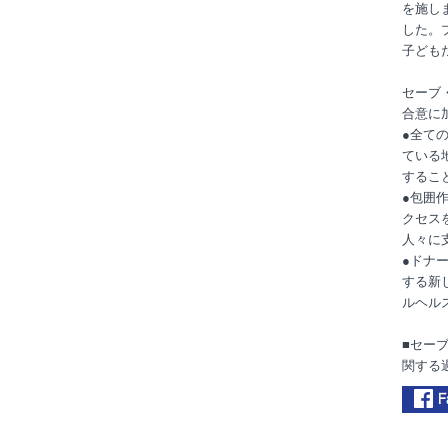
を施し
した。
子ども
セーブ
合意に
●全て
ている
するこ
●包囲
クセス
人々に
●ドナー
する新
ルヘル
■セー
関する