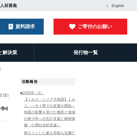
人材募集
English
資料請求
ご寄付のお願い
と解決策
発行物一覧
ズ
活動報告
■2026年（3）
3.15）
【トルコ・シリア大地震】トル
コ・ハタイ県での支援を開始～
争6
地震の影響を受けた難民と地域
の青少年への生計支援と精神保
健・心理社会的支援～
帰ろうとした家も学校も瓦礫だ