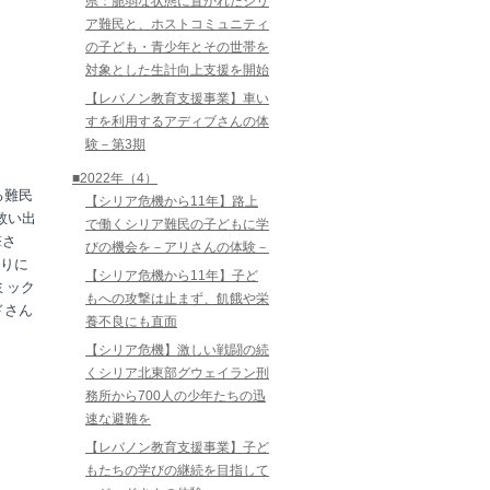
県：脆弱な状態に置かれたシリ
ア難民と、ホストコミュニティ
の子ども・青少年とその世帯を
対象とした生計向上支援を開始
【レバノン教育支援事業】車い
すを利用するアディブさんの体
験－第3期
■2022年（4）
る難民
【シリア危機から11年】路上
救い出
で働くシリア難民の子どもに学
撃さ
びの機会を－アリさんの体験－
りに
【シリア危機から11年】子ど
ミック
もへの攻撃は止まず、飢餓や栄
ドさん
養不良にも直面
【シリア危機】激しい戦闘の続
くシリア北東部グウェイラン刑
務所から700人の少年たちの迅
速な避難を
【レバノン教育支援事業】子ど
もたちの学びの継続を目指して