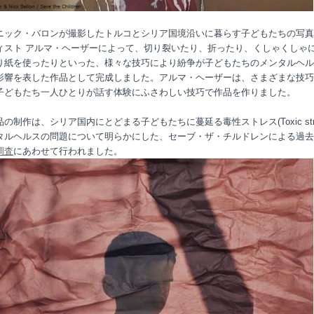
ニック・バロンが撮影したトルコとシリア国境沿いに暮らす子どもたちの写真
ィスト アルマ・ヘーザーによって、切り裂いたり、折ったり、くしゃくしゃ
り紙を使ったりといった、様々な技巧により紛争が子どもたちのメンタルヘル
影響を表した作品として完成しました。アルマ・ヘーザーは、さまざまな技巧
子どもたち一人ひとりが話す体験にふさわしい技巧で作品を作りました。
の制作は、シリア国内にとどまる子どもたちに蔓延る毒性ストレス(Toxic stre
タルヘルスの問題について明らかにした、セーブ・ザ・チルドレンによる過去
調査
にあわせて行われました。