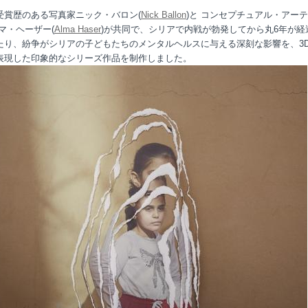
受賞歴のある写真家ニック・バロン(
Nick Ballon
)と コンセプチュアル・アー
マ・ヘーザー(
Alma Haser
)が共同で、シリアで内戦が勃発してから丸6年が経
たり、紛争がシリアの子どもたちのメンタルヘルスに与える深刻な影響を、3
表現した印象的なシリーズ作品を制作しました。