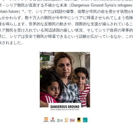
シリア難民が直面する不確かな未来（Dangerous Ground Syria’s refugees 
ncertain future）*」で、シリアでは戦闘や爆撃、砲撃が市民の命を脅かす状態
もかかわらず、数十万人の難民が今年中にシリアに帰還させられてしまう危険
鐘を鳴らします。世界的な反難民の動きや、国際的な支援が減らされているこ
リア難民を受け入れている周辺諸国の厳しい状況、そしてシリア政府の軍事的
景に、シリアは安全で難民が帰還できるという誤解が広がっているなか、この
表されました。