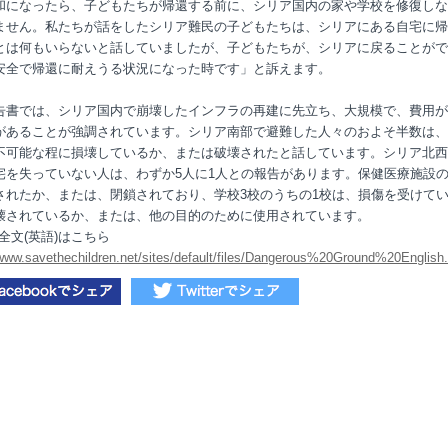
和になったら、子どもたちが帰還する前に、シリア国内の家や学校を修復しな
ません。私たちが話をしたシリア難民の子どもたちは、シリアにある自宅に帰
とは何もいらないと話していましたが、子どもたちが、シリアに戻ることがで
安全で帰還に耐えうる状況になった時です」と訴えます。
告書では、シリア国内で崩壊したインフラの再建に先立ち、大規模で、費用が
があることが強調されています。シリア南部で避難した人々のおよそ半数は、
不可能な程に損壊しているか、または破壊されたと話しています。シリア北西
宅を失っていない人は、わずか5人に1人との報告があります。保健医療施設
されたか、または、閉鎖されており、学校3校のうちの1校は、損傷を受けて
壊されているか、または、他の目的のために使用されています。
全文(英語)はこちら
/www.savethechildren.net/sites/default/files/Dangerous%20Ground%20English.