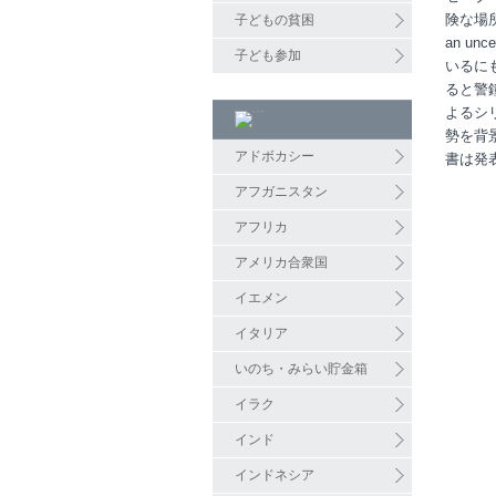
険な場所－
子どもの貧困
an u
子ども参加
いるに
ると警
よるシ
勢を背
アドボカシー
書は発
アフガニスタン
アフリカ
アメリカ合衆国
イエメン
イタリア
いのち・みらい貯金箱
イラク
インド
インドネシア