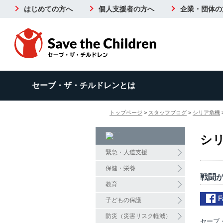
はじめての方へ
個人支援者の方へ
企業・団体の
セーブ・ザ・チルドレンとは
トップページ
>
スタッフブログ
>
シリア危機
シ
緊急・人道支援
保健・栄養
戦闘
教育
子どもの保護
防災（災害リスク軽減）
セーブ