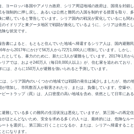
は、ヨーロッパ各国やアメリカ政府、シリア周辺地域の政府は、国境を封鎖し
民を強制的に押し戻し、あるいは公然と難民の入国を制約する措置を取り、多
険に晒していると警告しています。シリア国内の戦況が変化しているにも関わ
近のイドリブと東グータ地区で戦闘が激化しているように、シリアは依然とし
危険な状況です。
報告書によると、もともと住んでいた地域へ帰還するシリア人は、国内避難民
16年から2017年にかけて56万人から72万1,000人に増加しています。しかし
したとしても、暴力のために、新たに3人が避難をしています。2017年1月から
シリアでは、およそ240万人（毎日8,000人以上）が、住む家を追われており
18年には、さらに150万人が避難を強いられると予測しています。
7年には、シリア国内のいくつかの地域では戦闘の発生は減少しましたが、他の
闘が増加し、市民数百人が殺害されたり、または、負傷しています。空爆や、
ービートラップ（罠）は、人口密度の高い地域を含め、依然として日常にある
に避難している多くの難民の生活状況は悪化していますが、第三国への再定住
会がほとんどないため、安全を求める多くの人々は、最終的には、危険なルー
ルートを選択し、第三国に行くことになるか、または、シリアへ帰還すること
ことになります。