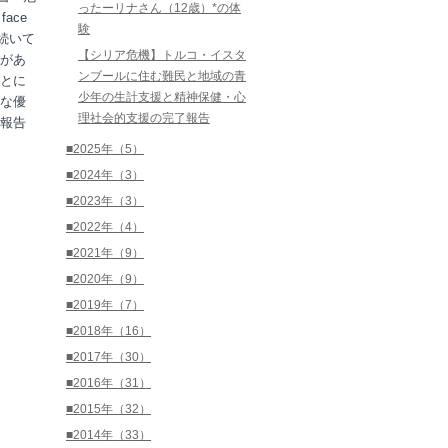
ったーリナさん（12歳）*の体
face
験
が続いて
【シリア危機】トルコ・イスタ
があ
ンブールに住む難民と地域の青
とに
少年の生計支援と精神保健・心
な優
理社会的支援の完了報告
報告
■2025年（5）
■2024年（3）
■2023年（3）
■2022年（4）
■2021年（9）
■2020年（9）
■2019年（7）
■2018年（16）
■2017年（30）
■2016年（31）
■2015年（32）
■2014年（33）