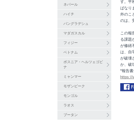
す。平
ネパール
ばなり
ハイチ
外のこ
のは、
バングラデシュ
この報
マダガスカル
る課題
フィジー
が修繕
は、自
ベトナム
が破壊
ボスニア・ヘルツェゴビ
か、破
ナ
*報告書
ミャンマー
https:/
モザンビーク
モンゴル
ラオス
ブータン