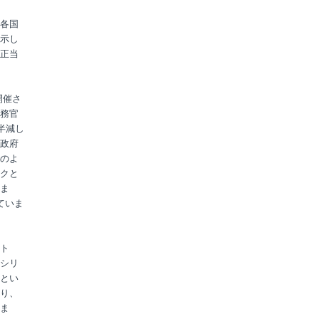
各国
示し
正当
開催さ
務官
半減し
政府
のよ
クと
ま
ていま
ト
シリ
とい
り、
ま