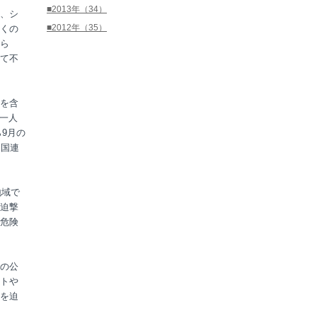
■2013年（34）
、シ
■2012年（35）
くの
ら
て不
を含
、一人
9月の
、国連
地域で
迫撃
危険
の公
トや
を迫