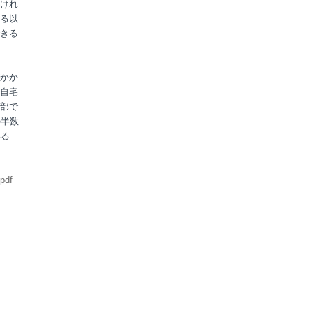
けれ
る以
きる
かか
自宅
部で
の半数
いる
pdf