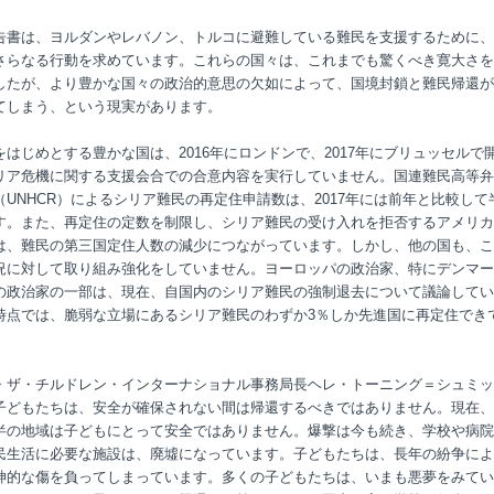
告書は、ヨルダンやレバノン、トルコに避難している難民を支援するために、
さらなる行動を求めています。これらの国々は、これまでも驚くべき寛大さを
したが、より豊かな国々の政治的意思の欠如によって、国境封鎖と難民帰還が
てしまう、という現実があります。
をはじめとする豊かな国は、2016年にロンドンで、2017年にブリュッセルで
リア危機に関する支援会合での合意内容を実行していません。国連難民高等弁
（UNHCR）によるシリア難民の再定住申請数は、2017年には前年と比較して
す。また、再定住の定数を制限し、シリア難民の受け入れを拒否するアメリカ
は、難民の第三国定住人数の減少につながっています。しかし、他の国も、こ
況に対して取り組み強化をしていません。ヨーロッパの政治家、特にデンマー
の政治家の一部は、現在、自国内のシリア難民の強制退去について議論してい
時点では、脆弱な立場にあるシリア難民のわずか3％しか先進国に再定住でき
・ザ・チルドレン・インターナショナル事務局長ヘレ・トーニング＝シュミッ
子どもたちは、安全が確保されない間は帰還するべきではありません。現在、
半の地域は子どもにとって安全ではありません。爆撃は今も続き、学校や病院
民生活に必要な施設は、廃墟になっています。子どもたちは、長年の紛争によ
神的な傷を負ってしまっています。多くの子どもたちは、いまも悪夢をみてい