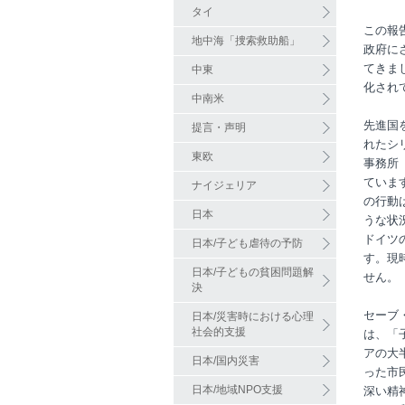
タイ
この報
地中海「捜索救助船」
政府に
てきま
中東
化され
中南米
先進国
提言・声明
れたシ
東欧
事務所
ていま
ナイジェリア
の行動
日本
うな状
ドイツ
日本/子ども虐待の予防
す。現
日本/子どもの貧困問題解
せん。
決
セーブ
日本/災害時における心理
社会的支援
は、「
アの大
日本/国内災害
った市
日本/地域NPO支援
深い精