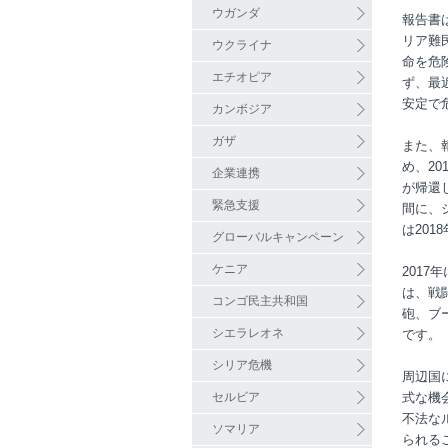
ウガンダ
報告書
リア難
ウクライナ
命を危
エチオピア
ず、最
安定で
カンボジア
ガザ
また、
め、20
企業連携
が帰還
緊急支援
間に、
は20
グローバルキャンペーン
ケニア
201
は、戦
コンゴ民主共和国
砲、ブ
シエラレオネ
です。
シリア危機
周辺国
セルビア
式な機
不法な
ソマリア
られる