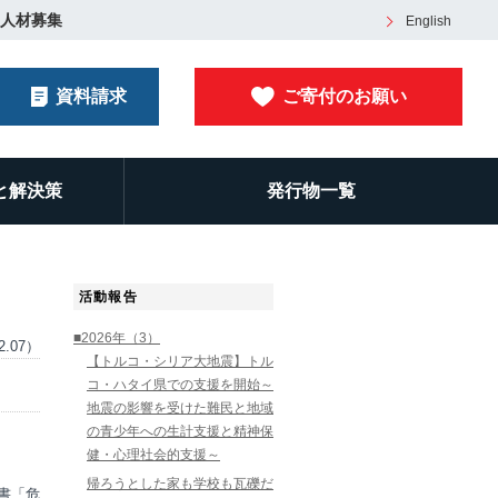
人材募集
English
資料請求
ご寄付のお願い
と解決策
発行物一覧
活動報告
■2026年（3）
2.07）
【トルコ・シリア大地震】トル
コ・ハタイ県での支援を開始～
地震の影響を受けた難民と地域
の青少年への生計支援と精神保
健・心理社会的支援～
帰ろうとした家も学校も瓦礫だ
書「危