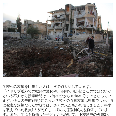
学校への攻撃を目撃した人は、次の通り話しています。
「イドリブ近郊での戦闘の激化や、市内で何か起こるのではないか
という不安から授業時間は、7時30分から10時30分までとなってい
ます。今日の午前9時頃起こった学校への直接攻撃は衝撃でした。特
に被害が深刻だった学校では、多くの人たちが死傷しました。科学
を教えていた教員1人が死亡し、彼の同僚教員6人も負傷していま
す。また、他にも負傷した子どもたちがいて、下校途中の教員2人