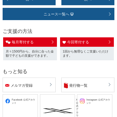
ニュース一覧へ
ご支援の方法
毎月寄付する
今回寄付する
月々1500円から、自分に合った金
1回から無理なくご支援いただけ
額で子どもの支援ができます。
ます。
もっと知る
メルマガ登録
発行物一覧
Facebook 公式アカウ
X
Instagram 公式アカウ
ント
公
ント
式
ア
カ
ウ