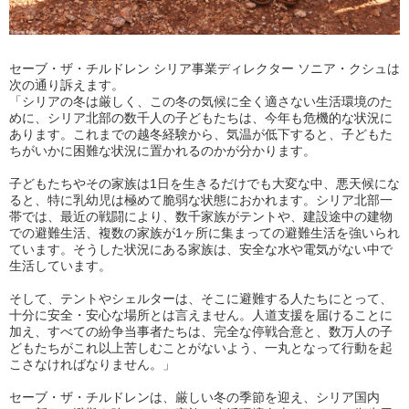
セーブ・ザ・チルドレン シリア事業ディレクター ソニア・クシュは
次の通り訴えます。
「シリアの冬は厳しく、この冬の気候に全く適さない生活環境のた
めに、シリア北部の数千人の子どもたちは、今年も危機的な状況に
あります。これまでの越冬経験から、気温が低下すると、子どもた
ちがいかに困難な状況に置かれるのかが分かります。
子どもたちやその家族は1日を生きるだけでも大変な中、悪天候にな
ると、特に乳幼児は極めて脆弱な状態におかれます。シリア北部一
帯では、最近の戦闘により、数千家族がテントや、建設途中の建物
での避難生活、複数の家族が1ヶ所に集まっての避難生活を強いられ
ています。そうした状況にある家族は、安全な水や電気がない中で
生活しています。
そして、テントやシェルターは、そこに避難する人たちにとって、
十分に安全・安心な場所とは言えません。人道支援を届けることに
加え、すべての紛争当事者たちは、完全な停戦合意と、数万人の子
どもたちがこれ以上苦しむことがないよう、一丸となって行動を起
こさなければなりません。」
セーブ・ザ・チルドレンは、厳しい冬の季節を迎え、シリア国内