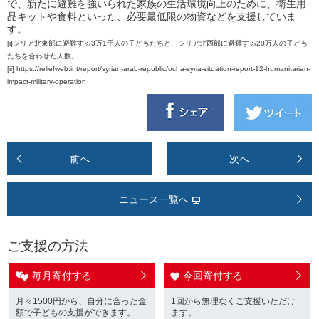
で、新たに避難を強いられた家族の生活環境向上のために、衛生用
品キットや食料といった、必要最低限の物資などを支援していま
す。
[i]シリア北東部に避難する3万1千人の子どもたちと、シリア北西部に避難する20万人の子ども
たちを合わせた人数。
[ii] https://reliefweb.int/report/syrian-arab-republic/ocha-syria-situation-report-12-humanitarian-
impact-military-operation
前へ
次へ
ニュース一覧へ
ご支援の方法
毎月寄付する
今回寄付する
月々1500円から、自分に合った金
1回から無理なくご支援いただけ
額で子どもの支援ができます。
ます。