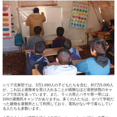
シリア北東部では、3万1,680人の子どもたちを含む、約7万5,000人
が、これ以上避難者を受け入れることが困難なほど過密状態のキャ
ンプで生活を送っています。また、ラッカ県とハサケ県一帯には、
100の避難民キャンプがあります
。多くの人たちは、かつて学校だ
[ii]
った建物を避難所として利用しており、電気がない中で暮らしてい
る人たちも多数います。