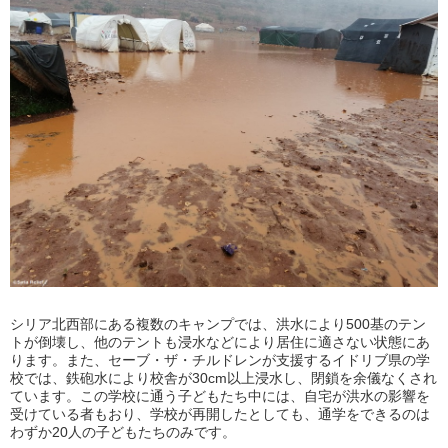
シリア北西部にある複数のキャンプでは、洪水により500基のテン
トが倒壊し、他のテントも浸水などにより居住に適さない状態にあ
ります。また、セーブ・ザ・チルドレンが支援するイドリブ県の学
校では、鉄砲水により校舎が30cm以上浸水し、閉鎖を余儀なくされ
ています。この学校に通う子どもたち中には、自宅が洪水の影響を
受けている者もおり、学校が再開したとしても、通学をできるのは
わずか20人の子どもたちのみです。