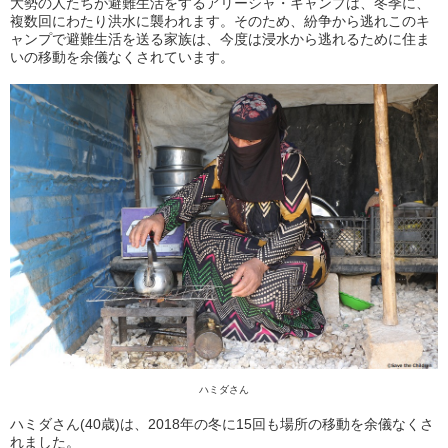
大勢の人たちが避難生活をするアリーシャ・キャンプは、冬季に、
複数回にわたり洪水に襲われます。そのため、紛争から逃れこのキ
ャンプで避難生活を送る家族は、今度は浸水から逃れるために住ま
いの移動を余儀なくされています。
ハミダさん
ハミダさん(40歳)は、2018年の冬に15回も場所の移動を余儀なくさ
れました。