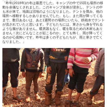
「昨年(2018年)の冬は最悪でした。キャンプの中で15回も場所の移
動を余儀なくされました。このキャンプ全体が浸水し、テントの中
も水が来て、地面は沼地のようになりました。テントを畳み、他の
場所へ移動するしかありませんでした。もし、また雨が降ってくる
まで、数日あるいは、あと1週間その場所にいたら、鉄砲水でテント
が流されていたと思います。子どもたちには、寒さから身を守れる
ような服がありません。暖房器もなく、暖を取るための木材もあり
ません！次にどんなことが起こるのか、とても怖く、雨が降ってく
るのが心底怖いです。昨年は多くの子どもたちが、雨と寒さで亡く
なりました。」