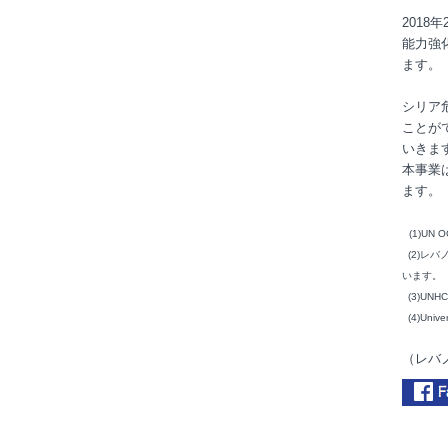
201
能力強
ます。
シリア
ことが
いきま
本事業
ます。
(1)UN OC
(2)レ
います。
(3)UNHCR,
(4)Univer
（レバ