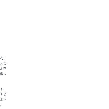
なく
とな
ルワ
供し
ま
子ど
よう
。