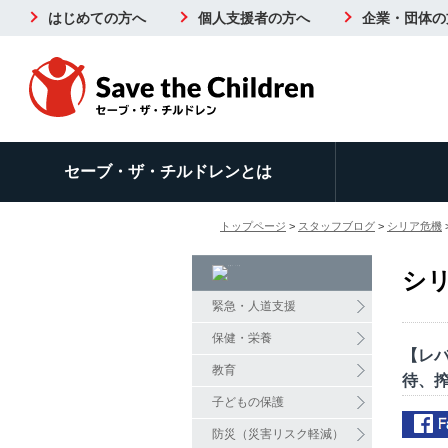
はじめての方へ
個人支援者の方へ
企業・団体の
セーブ・ザ・チルドレンとは
トップページ
>
スタッフブログ
>
シリア危機
シ
緊急・人道支援
保健・栄養
【レ
教育
待、
子どもの保護
防災（災害リスク軽減）