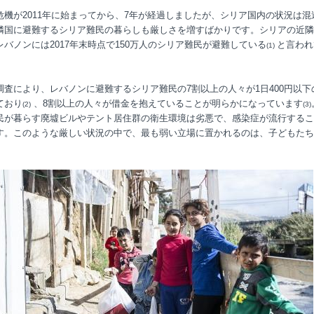
危機が2011年に始まってから、7年が経過しましたが、シリア国内の状況は混
隣国に避難するシリア難民の暮らしも厳しさを増すばかりです。シリアの近隣
レバノンには2017年末時点で150万人のシリア難民が避難している
と言われ
(1)
調査により、レバノンに避難するシリア難民の7割以上の人々が1日400円以下
ており
、8割以上の人々が借金を抱えていることが明らかになっています
(2)
(3)
民が暮らす廃墟ビルやテント居住群の衛生環境は劣悪で、感染症が流行するこ
す。このような厳しい状況の中で、最も弱い立場に置かれるのは、子どもたち