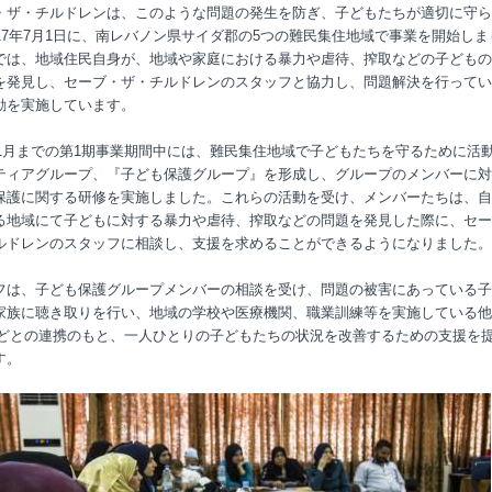
・ザ・チルドレンは、このような問題の発生を防ぎ、子どもたちが適切に守ら
017年7月1日に、南レバノン県サイダ郡の5つの難民集住地域で事業を開始しま
では、地域住民自身が、地域や家庭における暴力や虐待、搾取などの子どもの
を発見し、セーブ・ザ・チルドレンのスタッフと協力し、問題解決を行ってい
動を実施しています。
8年1月までの第1期事業期間中には、難民集住地域で子どもたちを守るために活
ティアグループ、『子ども保護グループ』を形成し、グループのメンバーに対
保護に関する研修を実施しました。これらの活動を受け、メンバーたちは、自
る地域にて子どもに対する暴力や虐待、搾取などの問題を発見した際に、セー
ルドレンのスタッフに相談し、支援を求めることができるようになりました。
フは、子ども保護グループメンバーの相談を受け、問題の被害にあっている子
家族に聴き取りを行い、地域の学校や医療機関、職業訓練等を実施している他
などとの連携のもと、一人ひとりの子どもたちの状況を改善するための支援を
す。