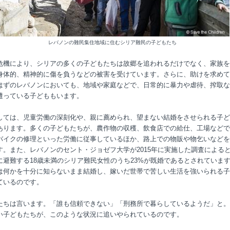
レバノンの難民集住地域に住むシリア難民の子どもたち
危機により、シリアの多くの子どもたちは故郷を追われるだけでなく、家族を
身体的、精神的に傷を負うなどの被害を受けています。さらに、助けを求めて
はずのレバノンにおいても、地域や家庭などで、日常的に暴力や虐待、搾取な
遭っている子どももいます。
しては、児童労働の深刻化や、親に薦められ、望まない結婚をさせられる子ど
あります。多くの子どもたちが、農作物の収穫、飲食店での給仕、工場などで
バイクの修理といった労働に従事しているほか、路上での物販や物乞いなどを
す。また、レバノンのセント・ジョゼフ大学が2015年に実施した調査による
に避難する18歳未満のシリア難民女性のうち23%が既婚であるとされていま
は何かを十分に知らないまま結婚し、嫁いだ世帯で苦しい生活を強いられる子
ているのです。
たちは言います。「誰も信頼できない」「刑務所で暮らしているようだ」と。
い子どもたちが、このような状況に追いやられているのです。