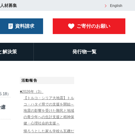
人材募集
English
資料請求
ご寄付のお願い
と解決策
発行物一覧
活動報告
■2026年（3）
5.18）
【トルコ・シリア大地震】トル
コ・ハタイ県での支援を開始～
や虐
地震の影響を受けた難民と地域
の青少年への生計支援と精神保
健・心理社会的支援～
帰ろうとした家も学校も瓦礫だ