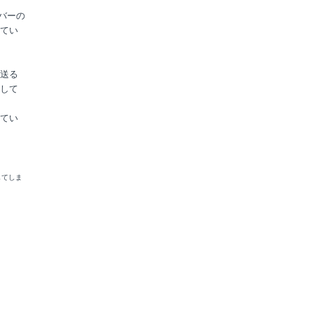
バーの
てい
送る
して
てい
してしま