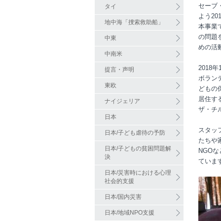
セーブ
タイ
よう2
地中海「捜索救助船」
本事業
の問題
中東
めの活
中南米
201
提言・声明
ボラン
東欧
どもの
居住す
ナイジェリア
ザ・チ
日本
スタッ
日本/子ども虐待の予防
たちや
日本/子どもの貧困問題解
NGO
決
ていま
日本/災害時における心理
社会的支援
日本/国内災害
日本/地域NPO支援