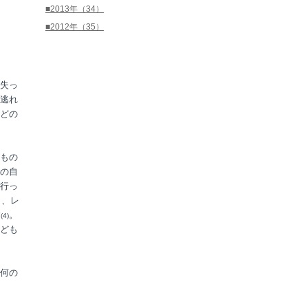
■2013年（34）
■2012年（35）
失っ
逃れ
どの
もの
の自
行っ
と、レ
す
。
(4)
ども
何の