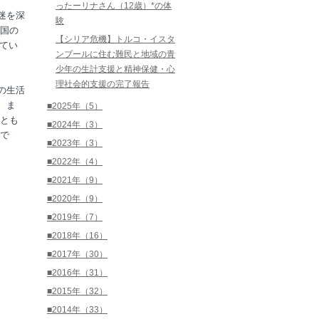
ったーリナさん（12歳）*の体
迷を深
験
国の
【シリア危機】トルコ・イスタ
てい
ンブールに住む難民と地域の青
少年の生計支援と精神保健・心
理社会的支援の完了報告
の生活
。ま
■2025年（5）
とも
■2024年（3）
で
■2023年（3）
■2022年（4）
■2021年（9）
■2020年（9）
■2019年（7）
■2018年（16）
■2017年（30）
■2016年（31）
■2015年（32）
■2014年（33）