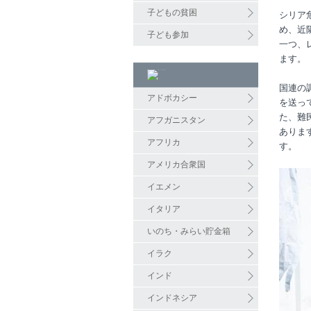
子どもの貧困
シリア
め、近
子ども参加
一つ、
ます。
国連の
アドボカシー
を送っ
た、難
アフガニスタン
ありま
アフリカ
す。
アメリカ合衆国
イエメン
イタリア
いのち・みらい貯金箱
イラク
インド
インドネシア