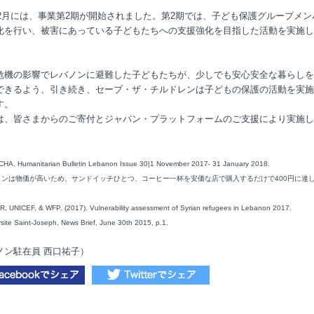
8年2月には、事業第2期が開始されました。第2期では、子ども保護グループメン
化を行い、被害にあっている子どもたちへの支援強化を目指した活動を実施し
危機の影響でレバノンに避難した子どもたちが、少しでも安心安全な暮らしを
できるよう、引き続き、セーブ・ザ・チルドレンは子どもの保護の活動を実施
す。
は、皆さまからのご寄付とジャパン・プラットフォームのご支援により実施し
HA, Humanitarian Bulletin Lebanon Issue 30|1 November 2017- 31 January 2018.
バノンは物価が高いため、サンドイッチひとつ、コーヒー一杯を安価な店で購入するだけで400円に達
 UNICEF, & WFP. (2017). Vulnerability assessment of Syrian refugees in Lebanon 2017.
site Saint-Joseph, News Brief, June 30th 2015, p.1.
ノン駐在員 西口祐子）