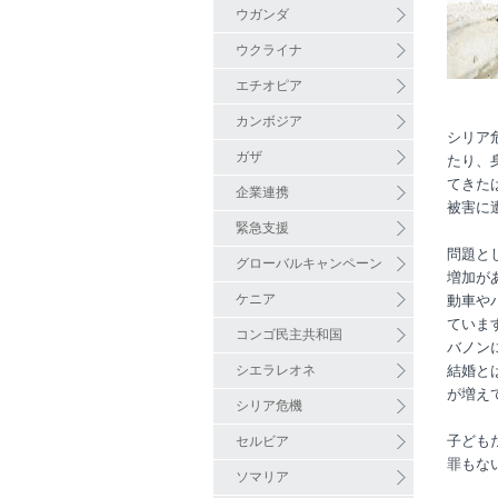
ウガンダ
ウクライナ
エチオピア
カンボジア
シリア
ガザ
たり、
てきた
企業連携
被害に
緊急支援
問題と
グローバルキャンペーン
増加が
ケニア
動車や
ていま
コンゴ民主共和国
バノン
シエラレオネ
結婚と
が増え
シリア危機
子ども
セルビア
罪もな
ソマリア