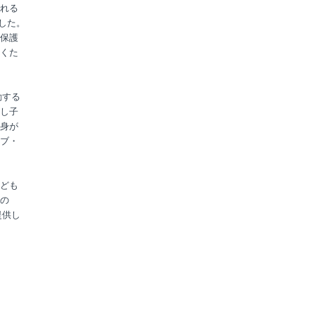
れる
した。
保護
くた
動する
し子
身が
ブ・
ども
の
提供し