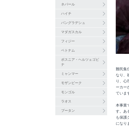
ネパール
ハイチ
バングラデシュ
マダガスカル
フィジー
ベトナム
ボスニア・ヘルツェゴビ
ナ
難民集
ミャンマー
なり、
り、心
モザンビーク
ーカー
モンゴル
ていま
ラオス
本事業
ブータン
す。あ
も保護
になり