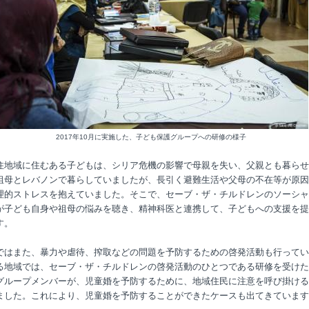
2017年10月に実施した、子ども保護グループへの研修の様子
住地域に住むある子どもは、シリア危機の影響で母親を失い、父親とも暮らせ
祖母とレバノンで暮らしていましたが、長引く避難生活や父母の不在等が原因
理的ストレスを抱えていました。そこで、セーブ・ザ・チルドレンのソーシャ
が子ども自身や祖母の悩みを聴き、精神科医と連携して、子どもへの支援を提
す。
ではまた、暴力や虐待、搾取などの問題を予防するための啓発活動も行ってい
る地域では、セーブ・ザ・チルドレンの啓発活動のひとつである研修を受けた
グループメンバーが、児童婚を予防するために、地域住民に注意を呼び掛ける
ました。これにより、児童婚を予防することができたケースも出てきています