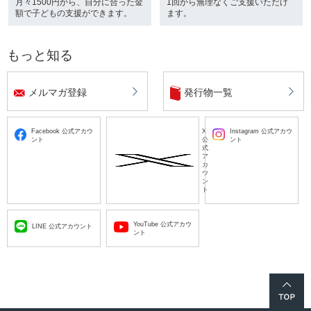
月々1500円から、自分に合った金
1回から無理なくご支援いただけ
額で子どもの支援ができます。
ます。
もっと知る
メルマガ登録
発行物一覧
Facebook 公式アカウ
X
Instagram 公式アカウ
ント
公
ント
式
ア
カ
ウ
ン
ト
YouTube 公式アカウ
LINE 公式アカウント
ント