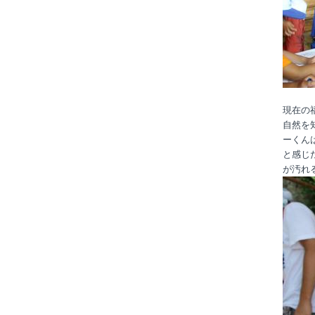
現在の
自然を
ーくん
と感じ
が汚れ