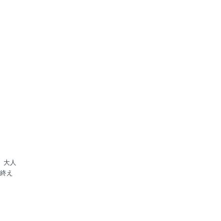
、大人
終え