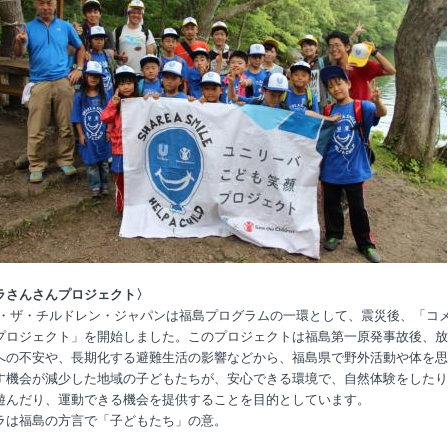
ラさんさんプロジェクト〉
・ザ・チルドレン・ジャパンは福島プログラムの一環として、震災後、「コ
プロジェクト」を開始しました。このプロジェクトは福島第一原発事故後、放
への不安や、長期化する避難生活の影響などから、福島県で野外活動や体を思
す機会が減少した地域の子どもたちが、安心できる環境で、自然体験をしたり
遊んだり、運動できる機会を提供することを目的としています。
ラは福島の方言で「子どもたち」の意。