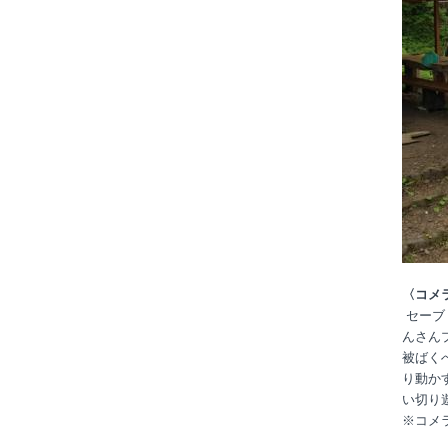
〈コメ
セーブ
んさん
被ばく
り動か
い切り
※コメ