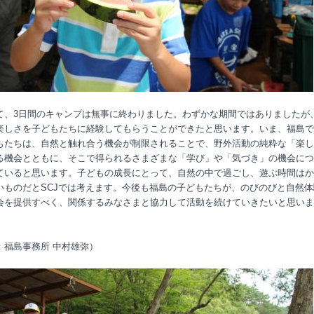
て、3日間のキャンプは無事に終わりました。わずかな期間ではありましたが
楽しさを子どもたちに経験してもらうことができたと思います。いま、福島で
もたちは、自然と触れ合う機会が制限されることで、野外活動の純粋な「楽し
る機会とともに、そこで得られるさまざまな「学び」や「気づき」の機会につ
ていると思います。子どもの成長にとって、自然の中で過ごし、遊ぶ時間はか
いものだとSCJでは考えます。今後も福島の子どもたちが、のびのびと自然体
会を提供すべく、関係するみなさまと協力して活動を続けていきたいと思いま
：福島事務所 中村雄弥）