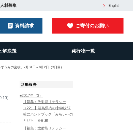
人材募集
English
資料請求
ご寄付のお願い
と解決策
発行物一覧
みずうみの楽校」7月31日～8月2日（3日目）
活動報告
■2017年（3）
9.19）
【福島：放射能リテラシー
（22）】福島県内の中学校57
校にハンドブック「みらいへの
とびら」を配布
【福島：放射能リテラシー