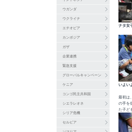
ウガンダ
ウクライナ
ナタ女
エチオピア
カンボジア
ガザ
企業連携
緊急支援
グローバルキャンペーン
ケニア
いよい
コンゴ民主共和国
最初は
の手を
シエラレオネ
た子ど
シリア危機
セルビア
ソマリア