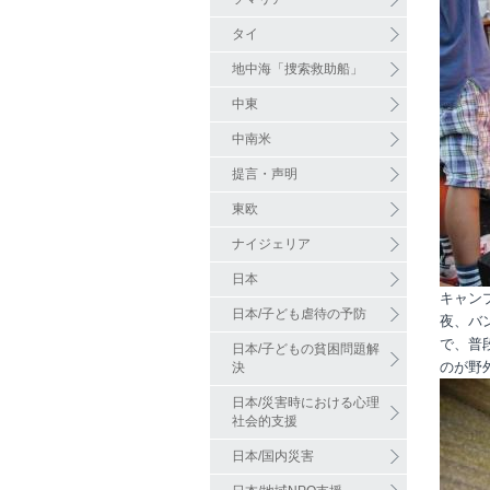
タイ
地中海「捜索救助船」
中東
中南米
提言・声明
東欧
ナイジェリア
日本
キャン
日本/子ども虐待の予防
夜、バ
で、普
日本/子どもの貧困問題解
のが野
決
日本/災害時における心理
社会的支援
日本/国内災害