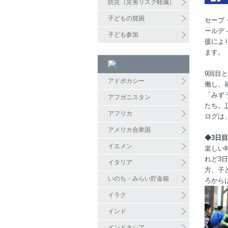
防災（災害リスク軽減）
子どもの貧困
セーブ
ールデ
子ども参加
援によ
ます。
9回目
アドボカシー
働し、
「みず
アフガニスタン
たち。
アフリカ
ログは
アメリカ合衆国
◆3日
イエメン
楽しい
れど3
イタリア
方、子
いのち・みらい貯金箱
ろから
イラク
インド
インドネシア