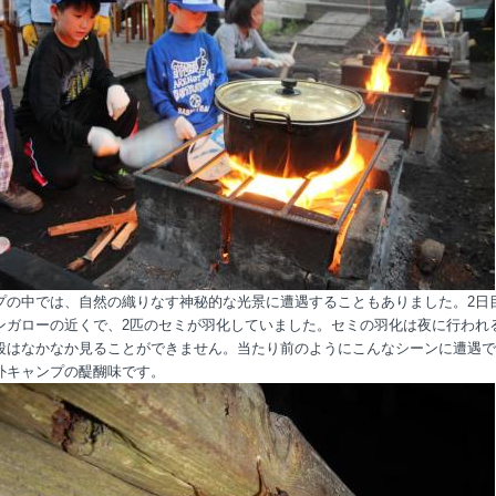
プの中では、自然の織りなす神秘的な光景に遭遇することもありました。2日
ンガローの近くで、2匹のセミが羽化していました。セミの羽化は夜に行われ
段はなかなか見ることができません。当たり前のようにこんなシーンに遭遇で
外キャンプの醍醐味です。