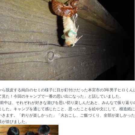
から脱皮する純白のセミの様子に目が釘付けだった本宮市の3年男子ヒロくん
て見た！今回のキャンプで一番の思い出になった」と話していました。
午前中は、それぞれが好きな遊びを思い切り楽しんだあと、みんなで振り返り
ました。キャンプを通じて感じたこと、思ったことを絵や文にして、模造紙に
いきます。「釣りが楽しかった」「火おこし、ご飯づくり、全部が楽しかった
葉が並びました。