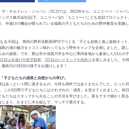
・ザ・チルドレン・ジャパン（SCJ)では、2012年から、ユニリーバ・ジャパ
ィングス株式会社(以下、ユニリーバ)の「ユニリーバこども笑顔プロジェクト
り、外遊びの機会が限られている福島の子どもたちのための野外教室を実施し
となる今回は、県内の野外活動系NPOでつくる「子ども自然と遊ぶ楽校ネット
福島の湖の魅力をトコトン味わってもらう野外キャンプを企画しました。題し
うみの楽校」です。郡山市や須賀川市を中心に県内各地から参加した13人の
1日目は水遊びや星空観察
、
2日目のハイキングや魚釣り
を楽しみました。今
、最終日の3日目の様子をお届けします！
目「子どもたちの成長と自然からの学び」
時はあっという間に過ぎるもの。今回も例外ではありませんでした。たった3
日。この3日間で子どもたちにはそれぞれの「成長」を見せてくれました。初
どもたちはスタッフから火おこしの方法を学びました。薪をナタで細かく割る
はじまり、かまどに木を組んで、マッチで着火する。