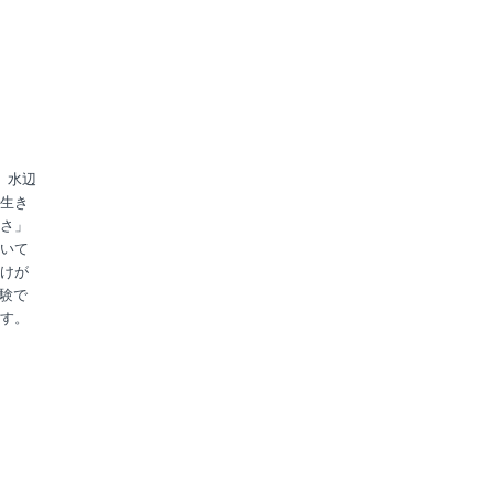
、水辺
生き
さ」
いて
けが
験で
す。