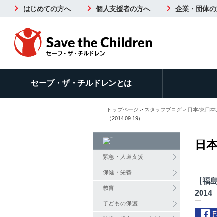
はじめての方へ
個人支援者の方へ
企業・団体の
セーブ・ザ・チルドレンとは
トップページ
>
スタッフブログ
>
日本/東日本
（2014.09.19）
日本
緊急・人道支援
保健・栄養
【福島
教育
201
子どもの保護