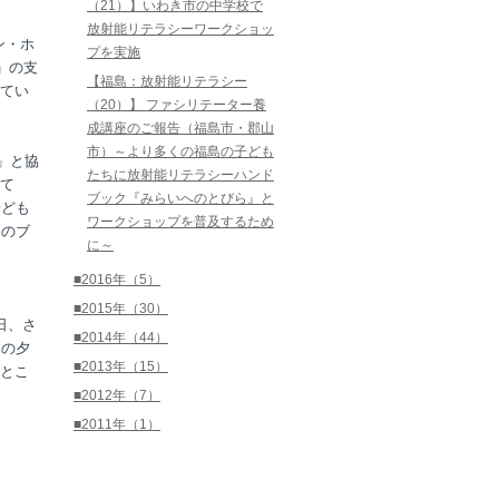
（21）】いわき市の中学校で
放射能リテラシーワークショッ
ン・ホ
プを実施
」の支
【福島：放射能リテラシー
てい
（20）】 ファシリテーター養
成講座のご報告（福島市・郡山
市）～より多くの福島の子ども
」と協
たちに放射能リテラシーハンド
て
ブック『みらいへのとびら』と
子ども
ワークショップを普及するため
回のブ
に～
■2016年（5）
■2015年（30）
日、さ
■2014年（44）
日の夕
■2013年（15）
とこ
■2012年（7）
■2011年（1）