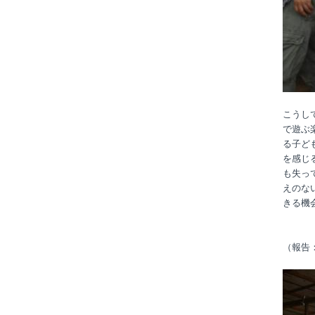
こうし
で遊ぶ
る子ど
を感じ
も失っ
えのな
きる機
（報告