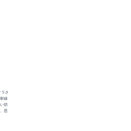
メラさ
射線
い切
、思