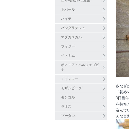
日本/地域NPO支援
ネパール
ハイチ
バングラデシュ
マダガスカル
フィジー
ベトナム
ボスニア・ヘルツェゴビ
ナ
ミャンマー
さなぎ
モザンビーク
「初め
モンゴル
3日目
を持ち
ラオス
込んで
ブータン
んな言