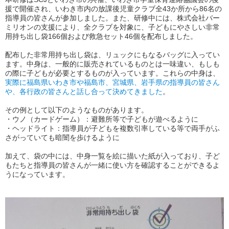
援で開催され、いわき市内の放課後児童クラブ全43か所から86名の
指導員の皆さんが参加しました。また、研修中には、株式会社バー
ミリオンの支援により、全クラブを対象に、子どもにやさしい非常
用持ち出し袋166個および救急セット46個を配布しました。
配布した非常用持ち出し袋は、リュックにもなるバッグに入ってい
ます。中身は、一般的に販売されているものとは一味違い、もしも
の際に子どもが必要とするものが入っています。これらの中身は、
実際に福島県いわき市や福島市、宮城県、岩手県の指導員の皆さん
や、各行政の皆さんと話し合って決めてきました
。
その例として以下のようなものがあります。
・ウノ（カードゲーム）：避難所等で子どもが遊べるように
・ヘッドライト：指導員が子どもを複数引率している等で両手がふ
さがっていても暗闇を歩けるように
加えて、袋の中には、中身一覧を絵に描いた紙が入っており、子ど
もたちと指導員の皆さんが一緒に使い方を確認することができるよ
うになっています。