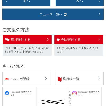
前へ
次へ
ニュース一覧へ
ご支援の方法
毎月寄付する
今回寄付する
月々1500円から、自分に合った金
1回から無理なくご支援いただけ
額で子どもの支援ができます。
ます。
もっと知る
メルマガ登録
発行物一覧
Facebook 公式アカウ
X
Instagram 公式アカウ
ント
公
ント
式
ア
カ