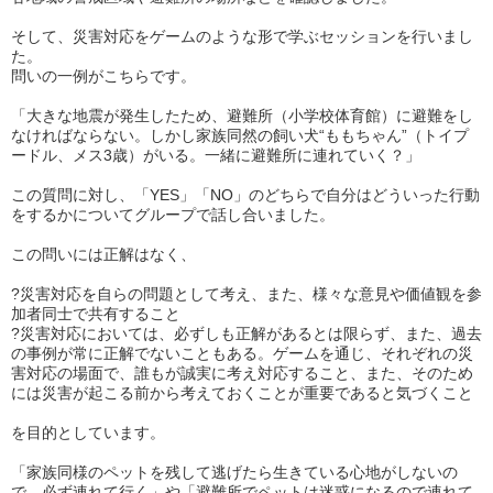
そして、災害対応をゲームのような形で学ぶセッションを行いまし
た。
問いの一例がこちらです。
「大きな地震が発生したため、避難所（小学校体育館）に避難をし
なければならない。しかし家族同然の飼い犬“ももちゃん”（トイプ
ードル、メス3歳）がいる。一緒に避難所に連れていく？」
この質問に対し、「YES」「NO」のどちらで自分はどういった行動
をするかについてグループで話し合いました。
この問いには正解はなく、
?災害対応を自らの問題として考え、また、様々な意見や価値観を参
加者同士で共有すること
?災害対応においては、必ずしも正解があるとは限らず、また、過去
の事例が常に正解でないこともある。ゲームを通じ、それぞれの災
害対応の場面で、誰もが誠実に考え対応すること、また、そのため
には災害が起こる前から考えておくことが重要であると気づくこと
を目的としています。
「家族同様のペットを残して逃げたら生きている心地がしないの
で、必ず連れて行く」や「避難所でペットは迷惑になるので連れて