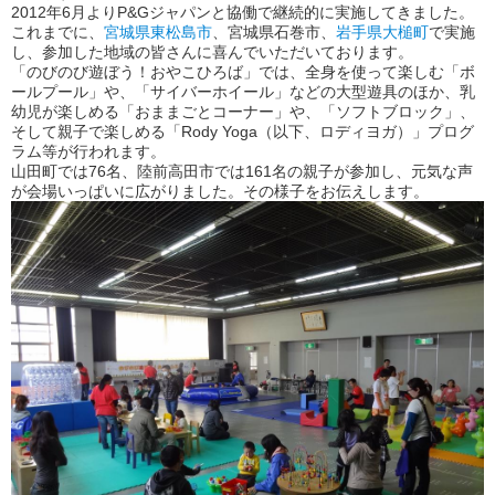
2012年6月よりP&Gジャパンと協働で継続的に実施してきました。
これまでに、
宮城県東松島市
、宮城県石巻市、
岩手県大槌町
で実施
し、参加した地域の皆さんに喜んでいただいております。
「のびのび遊ぼう！おやこひろば」では、全身を使って楽しむ「ボ
ールプール」や、「サイバーホイール」などの大型遊具のほか、乳
幼児が楽しめる「おままごとコーナー」や、「ソフトブロック」、
そして親子で楽しめる「Rody Yoga（以下、ロディヨガ）」プログ
ラム等が行われます。
山田町では76名、陸前高田市では161名の親子が参加し、元気な声
が会場いっぱいに広がりました。その様子をお伝えします。