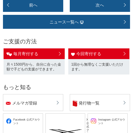
前へ
次へ
ニュース一覧へ
ご支援の方法
毎月寄付する
今回寄付する
月々1500円から、自分に合った金
1回から無理なくご支援いただけ
額で子どもの支援ができます。
ます。
もっと知る
メルマガ登録
発行物一覧
Facebook 公式アカウ
X
Instagram 公式アカウ
ント
公
ント
式
ア