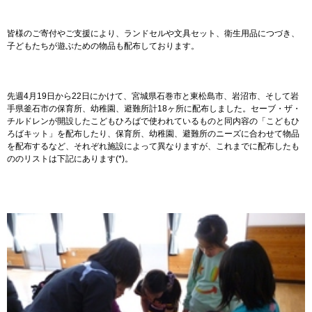
皆様のご寄付やご支援により、ランドセルや文具セット、衛生用品につづき、
子どもたちが遊ぶための物品も配布しております。
先週
4
月
19
日から
22
日にかけて、宮城県石巻市と東松島市、岩沼市、そして岩
手県釜石市の保育所、幼稚園、避難所計
18
ヶ所に配布しました。セーブ・ザ・
チルドレンが開設したこどもひろばで使われているものと同内容の「こどもひ
ろばキット」を配布したり、保育所、幼稚園、避難所のニーズに合わせて物品
を配布するなど、それぞれ施設によって異なりますが、これまでに配布したも
ののリストは下記にあります
(*)
。