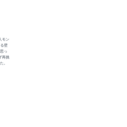
人モン
する壁
思っ
ず再挑
た。