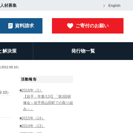
人材募集
English
資料請求
ご寄付のお願い
と解決策
発行物一覧
2.09.10）
活動報告
■2016年（1）
9.10）
【岩手：学童(13)】「第3回研
修会～岩手県山田町での取り組
み～」
■2015年（14）
■2014年（13）