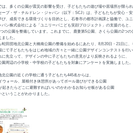
では、多くの公園が震災の影響を受け、子どもたちの遊び場や居場所が限られ
セーブ・ザ・チルドレン・ジャパン（以下：SCJ）は、子どもたちが安心・安
学び、成長できる環境づくりを目的とし、石巻市の都市計画課と協働で、ユニ
ャパン株式会社による「ユニリーバこども笑顔プロジェクト」の支援のもと、
4つの公園を整備しています。これまでに、鹿妻第5公園、さくら公園の2つの
えました。
ら蛇田団地北公園と大橋南公園の整備を始めるにあたり、8月20日・21日に、
園にて子どもたちをはじめ地域の方々と一緒に公園デザインコンテストを行い
れに先立って、デザインの中に子どもたちの意見がより反映されるように、
公園周辺の小学校・中学校の子どもたちを対象にアンケートを実施しました。
地北公園の近くの学校に通う子どもたち445名からは、
プレイウォール、屋根付き休憩所があってボール遊びができる公園
地震が起きたらどこに避難すればいいのかわかるお知らせ板がある公園
いということがわかりました。