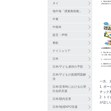
タイ
地中海「捜索救助船」
中東
中南米
提言・声明
東欧
ナイジェリア
日本
日本/子ども虐待の予防
日本/子どもの貧困問題解
決
一方、
1. 
日本/災害時における心理
社会的支援
チック
2. 
日本/国内災害
がほし
日本/地域NPO支援