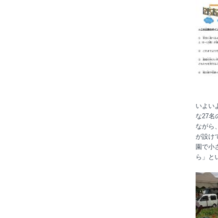
いよい
な27
ながら
が設け
園で小
ら」と