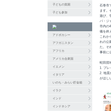
子どもの貧困
石巻市
ます。
子ども参加
遊び、
バ・ジ
市内の
備を終
アドボカシー
これか
れの公
アフガニスタン
た。そ
アフリカ
事前に
アメリカ合衆国
蛇田団
イエメン
1. 
2. 
イタリア
がほし
いのち・みらい貯金箱
イラク
インド
インドネシア