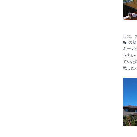
また、
8mの
キーマ
を力い
ていた
戦した