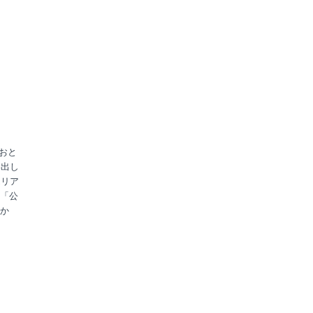
、おと
い出し
エリア
「公
か