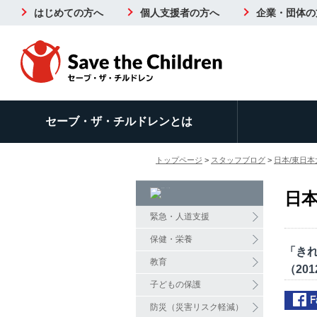
はじめての方へ
個人支援者の方へ
企業・団体の
セーブ・ザ・チルドレンとは
トップページ
>
スタッフブログ
>
日本/東日本
日本
緊急・人道支援
保健・栄養
「き
教育
（201
子どもの保護
防災（災害リスク軽減）