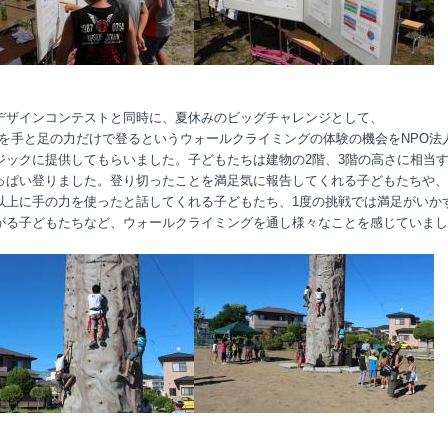
デザインコンテストと同時に、夏休みのビッグチャレンジとして、
壁を手と足の力だけで登るというウォールクライミングの体験の機会をNPO法
ジックに提供してもらいました。子どもたちは建物の2階、3階の高さに相当
っぱい登りました。登り切ったことを満足気に報告してくれる子どもたちや、
以上に手の力を使ったと話してくれる子どもたち、1度の挑戦では満足がいか
がる子どもたちなど、ウォールクライミングを通し様々なことを感じていまし