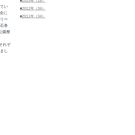
■2013年（18）
てい
■2012年（34）
全に
■2011年（34）
リー
石巻
公園整
それぞ
まし