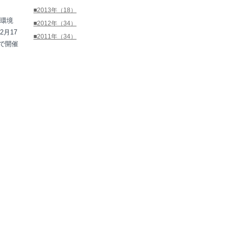
■2013年（18）
環境
■2012年（34）
2
月
17
■2011年（34）
で開催