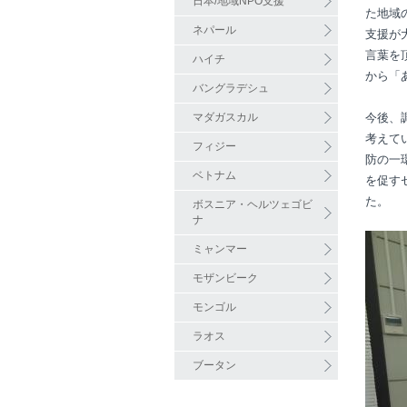
日本/地域NPO支援
た地域
ネパール
支援が
言葉を
ハイチ
から「
バングラデシュ
マダガスカル
今後、
考えて
フィジー
防の一
ベトナム
を促す
た。
ボスニア・ヘルツェゴビ
ナ
ミャンマー
モザンビーク
モンゴル
ラオス
ブータン