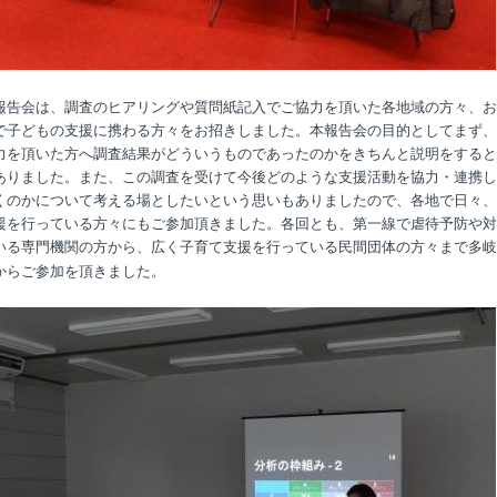
報告会は、調査のヒアリングや質問紙記入でご協力を頂いた各地域の方々、お
で子どもの支援に携わる方々をお招きしました。本報告会の目的としてまず、
力を頂いた方へ調査結果がどういうものであったのかをきちんと説明をすると
ありました。また、この調査を受けて今後どのような支援活動を協力・連携し
くのかについて考える場としたいという思いもありましたので、各地で日々、
援を行っている方々にもご参加頂きました。各回とも、第一線で虐待予防や対
いる専門機関の方から、広く子育て支援を行っている民間団体の方々まで多岐
からご参加を頂きました。