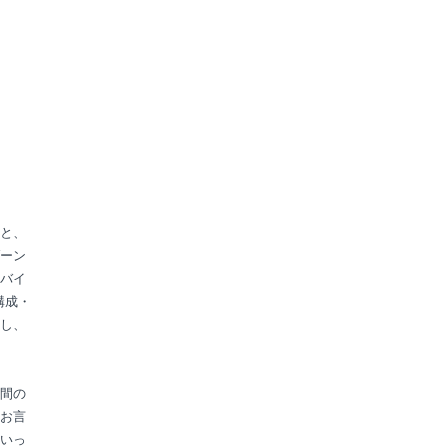
と、
ーン
バイ
構成・
し、
間の
お言
いっ