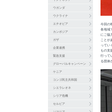
ウガンダ
ウクライナ
エチオピア
今回の
各地域
カンボジア
にご協
ガザ
ことが
ってい
企業連携
もの支
行って
緊急支援
る団体
グローバルキャンペーン
ケニア
コンゴ民主共和国
シエラレオネ
シリア危機
セルビア
ソマリア