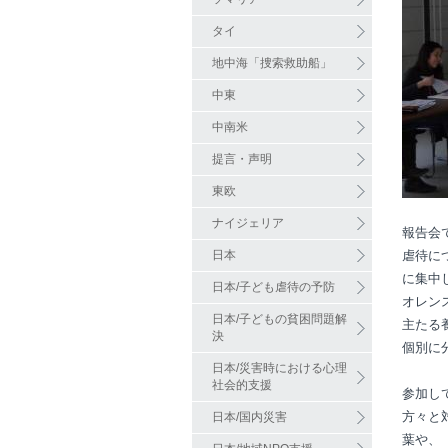
タイ
地中海「捜索救助船」
中東
中南米
提言・声明
東欧
ナイジェリア
報告会
日本
虐待に
に集中
日本/子ども虐待の予防
オレン
日本/子どもの貧困問題解
主たる
決
個別に
日本/災害時における心理
社会的支援
参加し
方々と
日本/国内災害
葉や、