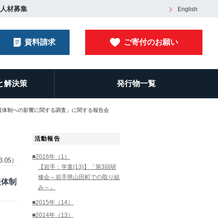
人材募集
English
資料請求
ご寄付のお願い
と解決策
発行物一覧
援体制への影響に関する調査」に関する報告会
活動報告
■2016年（1）
3.05）
【岩手：学童(13)】「第3回研
修会～岩手県山田町での取り組
援体制
み～」
■2015年（14）
■2014年（13）