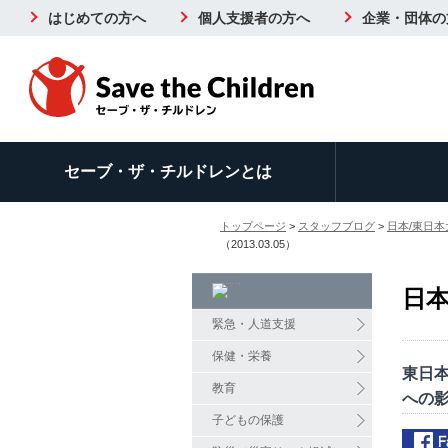
はじめての方へ
個人支援者の方へ
企業・団体の
セーブ・ザ・チルドレンとは
トップページ
>
スタッフブログ
>
日本/東日本
（2013.03.05）
日本
緊急・人道支援
保健・栄養
東日
教育
への影
子どもの保護