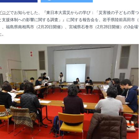
ブログ
でお知らせした、『東日本大震災からの学び：「災害後の子どもの育つ
と支援体制への影響に関する調査」』に関する報告会を、岩手県陸前高田市（
）、福島県南相馬市（
2
月
20
日開催）、宮城県石巻市（
2
月
28
日開催）の
3
会場
た。