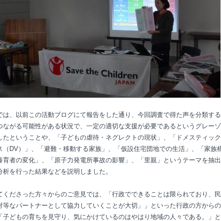
では、以前この活動ブログにて報告をした通り、今回調査で得た声を分類する
つながる可能性がある状況で、一定の適切な支援が必要であるというグレーゾ
したということや、「子どもの虐待・ネグレクトの現状」、「ドメスティック
ス（
DV
）」、「避難・移動する家族」、「仮設住宅団地での生活」、「家族
養育者の変化」、「原子力発電所事故の影響」、「里親」というテーマを抽出
分析を行った結果などを説明しました。
てくださった方々からのご意見では、「行政でできることは限られており、民
対等なパートナーとして協力していくことが大切」」といった行政の方からの
「子どもの育ちを見守り、気にかけているのはやはり地域の人々である。」と