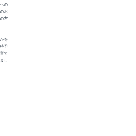
への
のお
の方
かを
待予
育て
まし