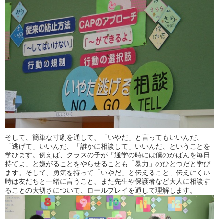
そして、簡単な寸劇を通して、「いやだ」と言ってもいいんだ、
「逃げて」いいんだ、「誰かに相談して」いいんだ、ということを
学びます。例えば、クラスの子が「通学の時には僕のかばんを毎日
持てよ」と嫌がることをやらせることも「暴力」のひとつだと学び
ます。そして、勇気を持って「いやだ」と伝えること、伝えにくい
時は友だちと一緒に言うこと、また先生や保護者など大人に相談す
ることの大切さについて、ロールプレイを通して理解します。