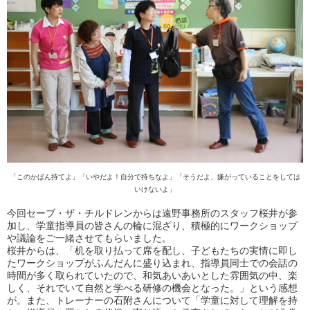
「このかばん持てよ」「いやだよ！自分で持ちなよ」「そうだよ、嫌がっていることをしては
いけないよ」
今回セーブ・ザ・チルドレンからは遠野事務所のスタッフ桜井が参
加し、学童指導員の皆さんの輪に混ざり、積極的にワークショップ
や議論をご一緒させてもらいました。
桜井からは、「机を取り払って席を配し、子どもたちの実情に即し
たワークショップがふんだんに盛り込まれ、指導員同士での会話の
時間が多く取られていたので、和気あいあいとした雰囲気の中、楽
しく、それでいて自然と学べる研修の機会となった。」という感想
が。また、トレーナーの石附さんについて「学童に対して理解を持