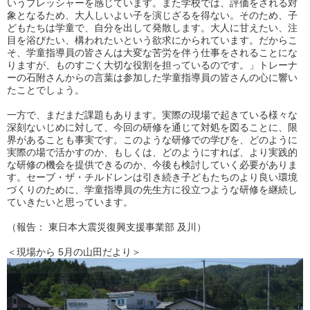
いうプレッシャーを感じています。また学校では、評価をされる対
象となるため、大人しいよい子を演じざるを得ない。そのため、子
どもたちは学童で、自分を出して発散します。大人に甘えたい、注
目を浴びたい、構われたいという欲求にかられています。だからこ
そ、学童指導員の皆さんは大変な苦労を伴う仕事をされることにな
りますが、ものすごく大切な役割を担っているのです。」トレーナ
ーの石附さんからの言葉は参加した学童指導員の皆さんの心に響い
たことでしょう。
一方で、まだまだ課題もあります。実際の現場で起きている様々な
深刻ないじめに対して、今回の研修を通じて対処を図ることに、限
界があることも事実です。このような研修での学びを、どのように
実際の場で活かすのか、もしくは、どのようにすれば、より実践的
な研修の機会を提供できるのか、今後も検討していく必要がありま
す。セーブ・ザ・チルドレンは引き続き子どもたちのより良い環境
づくりのために、学童指導員の先生方に役立つような研修を継続し
ていきたいと思っています。
（報告： 東日本大震災復興支援事業部 及川）
＜現場から 5月の山田だより＞