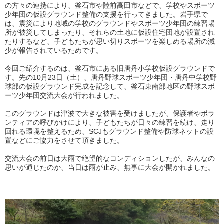
の方々の連携により、釜石市や陸前高田市などで、学校やスポーツ
少年団の仮設グラウンド整備の支援を行ってきました。岩手県で
は、震災により地域の学校のグラウンドやスポーツ少年団の練習場
所が被災してしまったり、それらの土地に仮設住宅団地が設置され
たりするなど、子どもたちが思い切りスポーツを楽しめる場所の減
少が報告されているためです。
今回ご紹介するのは、釜石市にある旧唐丹小学校仮設グラウンドで
す。先の10月23日（土）、唐丹野球スポーツ少年団・唐丹中学校野
球部の仮設グラウンド完成を記念して、釜石東南部地区の野球スポ
ーツ少年団交流大会が行われました。
このグラウンドは津波で大きな被害を受けましたが、保護者やボラ
ンティアの呼びかけにより、子どもたちが日々の練習を続け、走り
回れる環境を整えるため、SCJもグラウンド整備や防球ネットの設
置などにご協力をさせて頂きました。
交流大会の前日は大雨で絶望的なコンディションしたが、みんなの
思いが通じたのか、当日は雨が止み、無事に大会が開かれました。