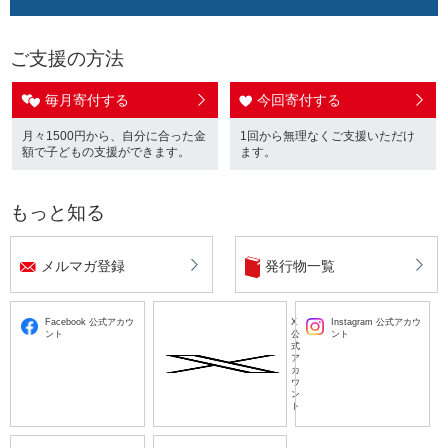
ご支援の方法
毎月寄付する
今回寄付する
月々1500円から、自分に合った金
1回から無理なくご支援いただけ
額で子どもの支援ができます。
ます。
もっと知る
メルマガ登録
発行物一覧
Facebook 公式アカウ
X
Instagram 公式アカウ
ント
公
ント
式
ア
カ
ウ
ン
ト