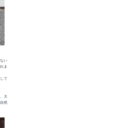
ない
れま
して
、大
自然