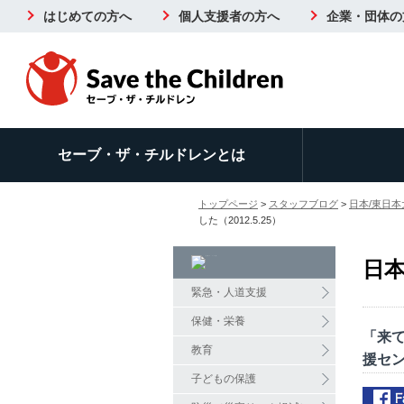
はじめての方へ
個人支援者の方へ
企業・団体の
セーブ・ザ・チルドレンとは
トップページ
>
スタッフブログ
>
日本/東日本
した（2012.5.25）
日本
緊急・人道支援
保健・栄養
「来
教育
援セン
子どもの保護