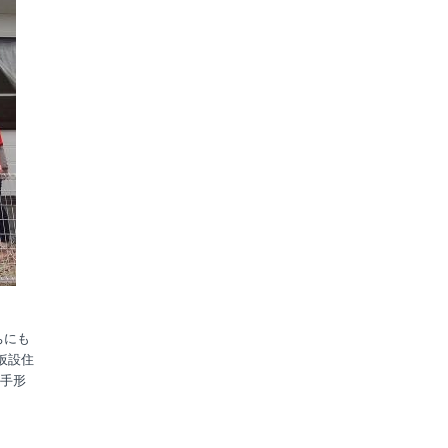
ちにも
仮設住
手形