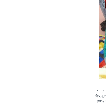
セーブ
育てを
（報告