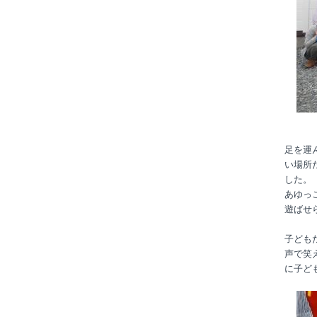
足を運
い場所
した。
あゆっ
遊ばせ
子ども
声で笑
に子ど