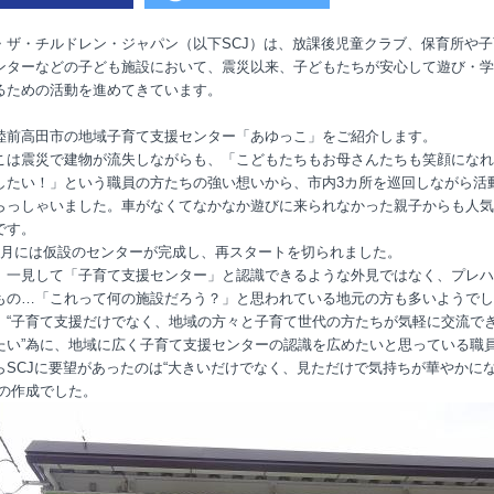
・ザ・チルドレン・ジャパン（以下SCJ）は、放課後児童クラブ、保育所や子
ンターなどの子ども施設において、震災以来、子どもたちが安心して遊び・学
るための活動を進めてきています。
陸前高田市の地域子育て支援センター「あゆっこ」をご紹介します。
こは震災で建物が流失しながらも、「こどもたちもお母さんたちも笑顔になれ
したい！」という職員の方たちの強い想いから、市内3カ所を巡回しながら活
らっしゃいました。車がなくてなかなか遊びに来られなかった親子からも人気
です。
2月には仮設のセンターが完成し、再スタートを切られました。
、一見して「子育て支援センター」と認識できるような外見ではなく、プレハ
もの…「これって何の施設だろう？」と思われている地元の方も多いようでし
、“子育て支援だけでなく、地域の方々と子育て世代の方たちが気軽に交流で
たい”為に、地域に広く子育て支援センターの認識を広めたいと思っている職
らSCJに要望があったのは“大きいだけでなく、見ただけで気持ちが華やかに
”の作成でした。