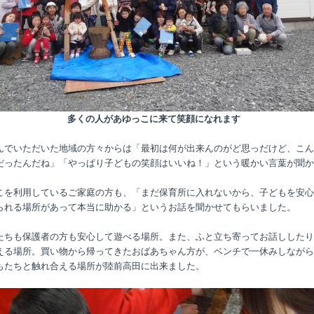
多くの人があゆっこに来て笑顔になれます
んでいただいた地域の方々からは「最初は何が出来んのがど思っだけど、こん
だったんだね」「やっぱり子どもの笑顔はいいね！」という暖かい言葉が聞か
こを利用しているご家庭の方も、「まだ保育所に入れないから、子どもを安心
られる場所があって本当に助かる」というお話を聞かせてもらいました。
たちも保護者の方も安心して遊べる場所。また、ふと立ち寄ってお話ししたり
える場所。買い物から帰ってきたおばあちゃん方が、ベンチで一休みしながら
もたちと触れ合える場所が陸前高田に出来ました。