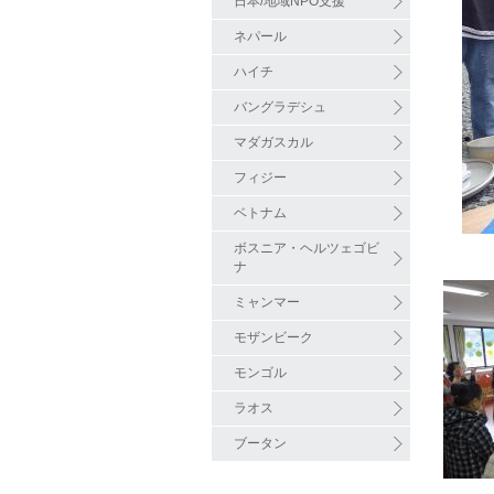
日本/地域NPO支援
ネパール
ハイチ
バングラデシュ
マダガスカル
フィジー
ベトナム
ボスニア・ヘルツェゴビ
ナ
ミャンマー
モザンビーク
モンゴル
ラオス
ブータン