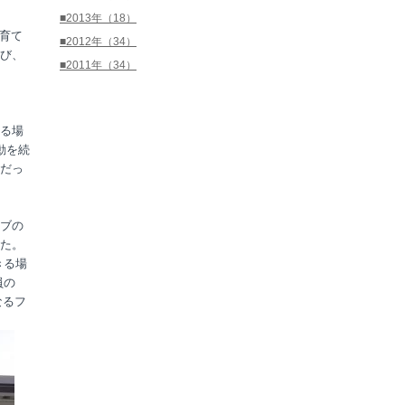
■2013年（18）
育て
■2012年（34）
び、
■2011年（34）
る場
動を続
だっ
ブの
た。
きる場
員の
なるフ