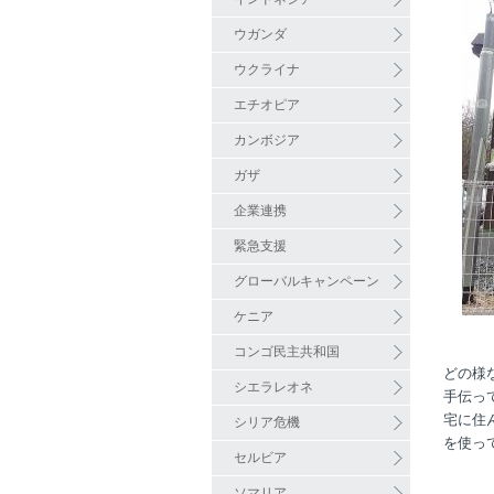
ウガンダ
ウクライナ
エチオピア
カンボジア
ガザ
企業連携
緊急支援
グローバルキャンペーン
ケニア
コンゴ民主共和国
どの様
シエラレオネ
手伝っ
宅に住
シリア危機
を使っ
セルビア
ソマリア