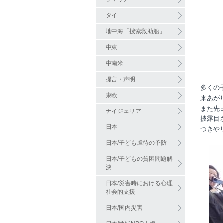
タイ
地中海「捜索救助船」
中東
中南米
提言・声明
多くの
東欧
来あが
また先
ナイジェリア
披露目
日本
つきや
日本/子ども虐待の予防
日本/子どもの貧困問題解
決
日本/災害時における心理
社会的支援
日本/国内災害