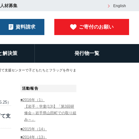
人材募集
English
資料請求
ご寄付のお願い
と解決策
発行物一覧
育て支援センターで子どもたちとフラッグを作りま
活動報告
■2016年（1）
5.25）
【岩手：学童(13)】「第3回研
修会～岩手県山田町での取り組
育て支
み～」
■2015年（14）
■2014年（13）