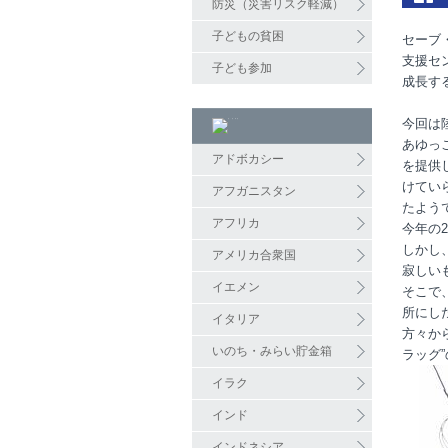
防災（災害リスク軽減）
子どもの貧困
セーブ
支援セ
子ども参加
成長す
今回は
あゆっ
アドボカシー
を提供
けてい
アフガニスタン
たよう
アフリカ
今年の
しかし
アメリカ合衆国
寂しい
イエメン
そこで
所にし
イタリア
方々か
いのち・みらい貯金箱
ラッグ
イラク
インド
インドネシア