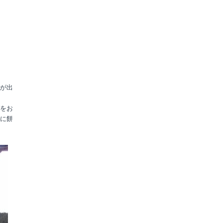
が出
をお
に餅