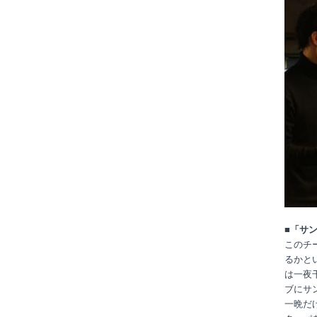
■「サ
このチ
るかと
は一夜
ブにサ
一晩だ