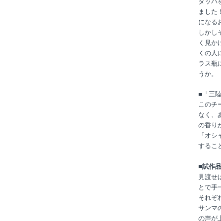
タッパ
ました
になる
しかし
く見か
くの人
ラス瓶
うか。
■「三
このチ
なく、
の香り
「オシ
するこ
■試作
見渡せ
とで手
それぞ
サンマ
の声が