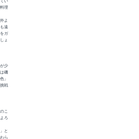
てい
料理
外よ
も遠
をガ
しょ
が少
は磯
色」
挑戦
のこ
よろ
」と
わら