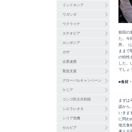
インドネシア
ウガンダ
ウクライナ
前回の
エチオピア
た。今
カンボジア
所」（
ままで
ガザ
の特性
企業連携
した。
でしょ
緊急支援
グローバルキャンペーン
■食材
ケニア
コンゴ民主共和国
まずは
認から。
シエラレオネ
いきます
シリア危機
に問わ
地元食
セルビア
考える