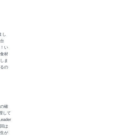
まし
台
！い
食材
しま
るの
の確
整理して
ader
回は
生が