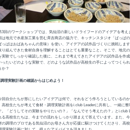
第3回のワークショップでは、気仙沼の新しいドライフードのアイデアを考え
回は地元で水産加工業を営む斉吉商店の協力で、キッチンスタジオ「ばっぱの
ばっぱはおばあちゃんの意味）を使い、アイデアの試作品づくりに挑戦します
取り組んできた食材自身を理解することはとても重要なこと。そこで、地元の
を実験でしっかり確認した後に、これまで考えてきたアイデアの試作品を作成
いったいどのような実験で、どのような試作品が高校生の手によってつくられ
うか？
・調理実験計画の確認からはじめよう！
今回自分たちが形にしたいアイデアは何で、それをどう作ろうとしているのか
高校生たちが考えて食材・調理実験計画をi.club Leaderに共有し、一緒に
。「どうしてその実験をやりたいの？」「なんでそう考えたの？」とi.club Le
れる高校生たちは、今までの流れをしっかり踏まえて答えています。また、今
材の調理のプロである気仙沼のお母さん方が応援に駆けつけてくださり、高校
調理実験計画に対して、様々なアドバイスを頂きました。