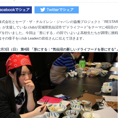
株式会社とセーブ・ザ・チルドレン・ジャパンの協働プロジェクト「RESTAR
N」が支援しているi.clubが宮城県気仙沼市で”ドライフード”をテーマに4回目
プを行いました。今回は「形にする」の回でいよいよ高校生たちが調理に挑戦
その様子をi.club Leaderの岩佐さんに伝えて頂きます。
年2月3日（日） 第4回 「形にする：“気仙沼の新しいドライフードを形にする”