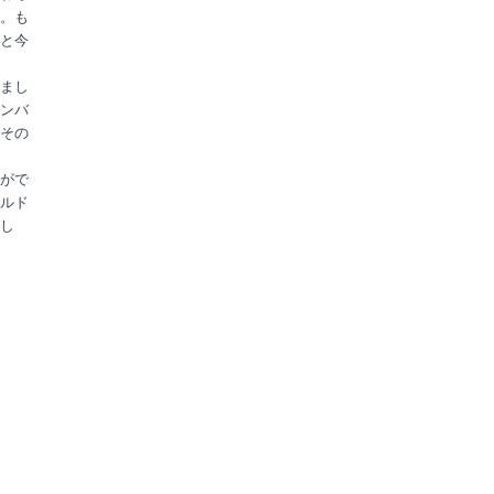
。も
と今
まし
ンバ
その
がで
ルド
し