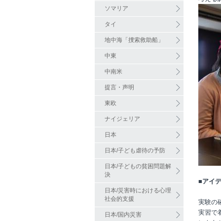
ソマリア
タイ
地中海「捜索救助船」
中東
中南米
提言・声明
東欧
ナイジェリア
日本
日本/子ども虐待の予防
日本/子どもの貧困問題解
決
■アイ
日本/災害時における心理
社会的支援
実験の
実習で
日本/国内災害