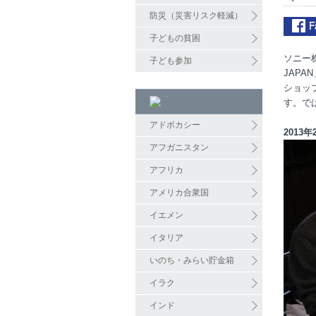
防災（災害リスク軽減）
子どもの貧困
ソニー
子ども参加
JAPA
ショッ
す。では
アドボカシー
2013
アフガニスタン
アフリカ
アメリカ合衆国
イエメン
イタリア
いのち・みらい貯金箱
イラク
インド