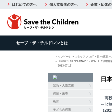
はじめての方へ
個人支援者の方へ
企業・団体の
セーブ・ザ・チルドレンとは
トップページ
>
スタッフブログ
>
日本/東日本
～i.club＠KESENNUMA 2012 WINTER 活
（2013.07.16）
日本
緊急・人道支援
保健・栄養
「高
教育
～i.c
子どもの保護
（201