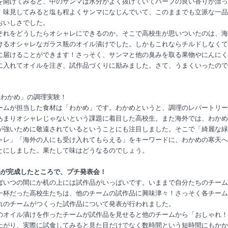
を開けてみると、中のサンマは水分がよく抜けていてハーブの良い香りが漂っ
！味見してみると塩も程よくサンマになじんでいて、このままでも立派な一品
おいしさでした。
それをどうしたらオシャレにできるのか。そこで高校生が思いついたのは、海
けるオシャレなガラス瓶のオイル漬けでした。しかもこれならチルドしなくて
に届けることができます！さっそく、サンマと他の臭みを取る果物やにんにく
に入れてオイルを注ぎ、試作品づくりに励みました。さて、うまくいったので
陸わかめ」の調理実験！
ームが担当した食材は「わかめ」です。わかめというと、調理のレパートリー
あまりオシャレじゃないという課題に着目した高校生。また海外では、わかめ
が強いために敬遠されているということにも注目しました。そこで「綺麗な緑
ャレ」「海外の人にも受け入れてもらえる」をキーワードに、わかめの寒天へ
とにしました。果たして味はどうなるのでしょう。
品が完成したところで、プチ発表会！
ばいつの間にか机の上には試作品がいっぱいです。いままで自分たちのチーム
一杯だった高校生たちは、他のチームの試作品に興味津々！さっそく各チーム
れのチームがつくった試作品について発表が行われました。
のオイル漬けを作ったチームが試作品を見せると他のチームから「おしゃれ！
上がり、実際に試食してみると見た目だけでなく数時間という短時間にもかか