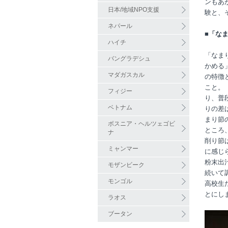
ンもあ
日本/地域NPO支援
験と、
ネパール
■「な
ハイチ
「なま
バングラデシュ
かめる
マダガスカル
の特徴
こと。
フィジー
り、普
ベトナム
りの差
まり節
ボスニア・ヘルツェゴビ
ところ
ナ
削り節
ミャンマー
に感じ
粉末出
モザンビーク
続いて
モンゴル
高校生
とにし
ラオス
ブータン