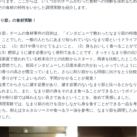
がります。ここからは、いくつかのチームが行った食材への理解を深めるため
その食材の特性をいかした調理実験を紹介します。
まり節」の食材実験！
り節」チームの食材事件の目的は、「インタビューで教わったなまり節の特徴
」ことでした。一般の人たちにあまり知られていないなまり節というドライフ
とは、（1）出汁や香りがとてもよいこと。（2）身もおいしく食べることが
（3）鰹節ように濾す必要がなく便利であることです。さっそくなまり節の出
段家庭で使われている粉末出汁との比較からスタート。両者を比較したところ
は歴然でした。前回インタビューした日渡水産の方がおっしゃっていたように
の香りの高さが際立っていました。さらに削り節からも同様に出汁をとり比較
、香りがすごくよいものの、手間がかかることが発覚！
は煮てからさらに濾す必要があり、濾す必要のないなまり節と比べるとかなり
られました。また、なまり節の身をそのまま食べることができるというポイン
汁や削り節では味わえない良さであるということを、改めて実感しました。
調理実験では、なまり節の出汁を活かしながら身を食すことができる一品を考
たち。例えばタルタルソースや食べるラー油を参考に、なまり節を調理したみ
ました。