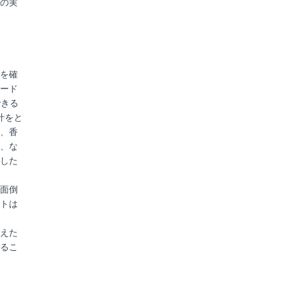
の実
を確
ード
できる
汁をと
、香
、な
した
面倒
トは
えた
るこ