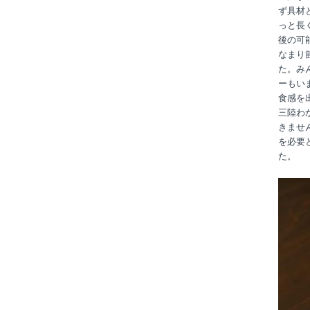
ず具材
っと長
後の可
なまり
た。み
ーもい
食感を
三陸わ
きませ
を必要
た。