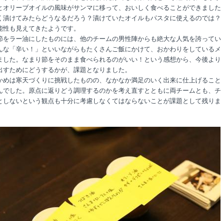
とオリーブオイルの風味がサンマに移って、おいしく食べることができました
く漬けてみたらどうなるだろう？漬けていたオイルもパスタに使えるのでは？
能性も見えてきたようです。
節をラー油にしたものには、他のチームの男性陣からも絶大な人気を誇ってい
んな「辛い！」といいながらもたくさんご飯にかけて、おかわりをしているメ
ました。なまり節をそのまま食べられるのがいい！という感想から、今後より
出すためにどうするかが、課題となりました。
かめは寒天づくりに挑戦したものの、なかなか満足のいく出来に仕上げること
んでした。原点に返りどう調理するのかを考え直すとともに両チームとも、チ
としないという観点も十分に考慮しなくてはならないことが課題として残りま