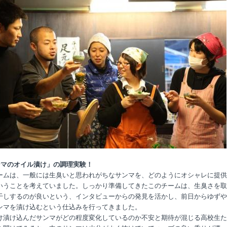
ンマのオイル漬け」の調理実験！
ームは、一般には生臭いと思われがちなサンマを、どのようにオシャレに提供
いうことを考えていました。しっかり準備してきたこのチームは、生臭さを取
干しするのが良いという、インタビューからの発見を活かし、前日からゆずや
ンマを漬け込むという仕込みを行ってきました。
け漬け込んだサンマがどの程度変化しているのか不安と期待が混じる高校生た