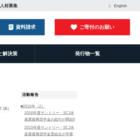
人材募集
English
資料請求
ご寄付のお願い
と解決策
発行物一覧
活動報告
■2016年（2）
7.16）
2016年度サントリー・SCJ水
産業復興奨学金の給付が開始!!
2015年度サントリー・SCJ水
産業復興奨学金受給生が卒業