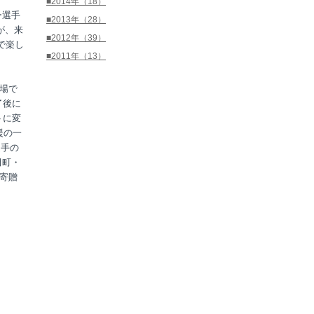
■2014年（18）
ー選手
■2013年（28）
が、来
■2012年（39）
で楽し
■2011年（13）
技場で
了後に
トに変
援の一
選手の
田町・
寄贈