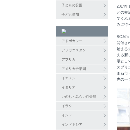
子どもの貧困
201
との交
子ども参加
てくれ
みに待
SCJ
アドボカシー
開催さ
始まる
アフガニスタン
える新
アフリカ
環とし
スプリ
アメリカ合衆国
釜石市
イエメン
先の一
イタリア
いのち・みらい貯金箱
イラク
インド
インドネシア