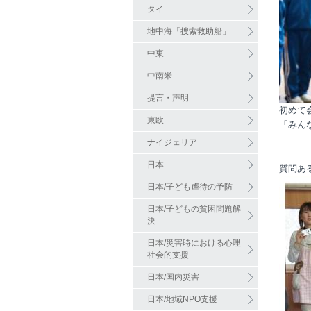
タイ
地中海「捜索救助船」
中東
中南米
提言・声明
初めて
東欧
「みん
ナイジェリア
日本
質問あ
日本/子ども虐待の予防
日本/子どもの貧困問題解
決
日本/災害時における心理
社会的支援
日本/国内災害
日本/地域NPO支援