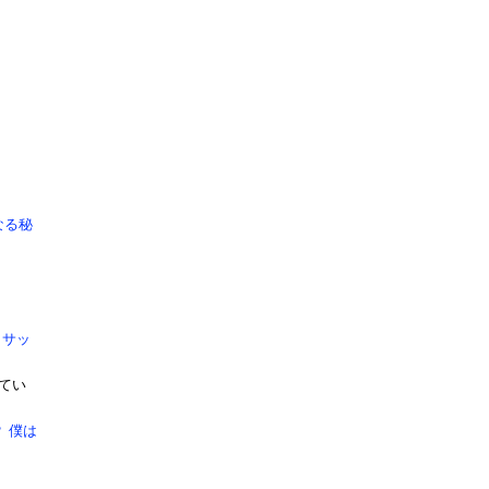
なる秘
らサッ
てい
 僕は