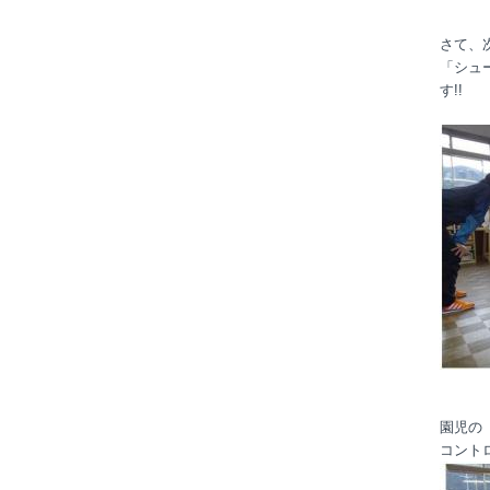
さて、
「シュ
す!!
よ
園児の
コント