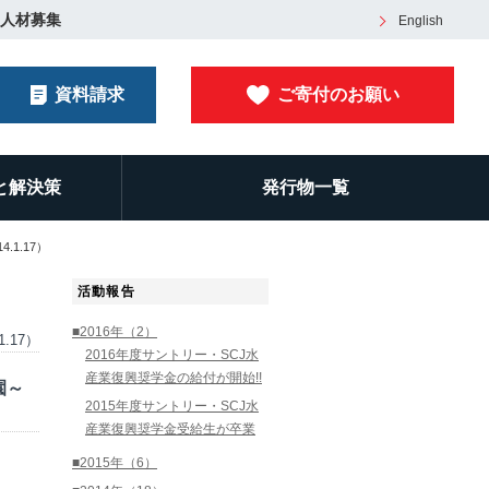
人材募集
English
資料請求
ご寄付のお願い
と解決策
発行物一覧
1.17）
活動報告
■2016年（2）
1.17）
2016年度サントリー・SCJ水
産業復興奨学金の給付が開始!!
園～
2015年度サントリー・SCJ水
産業復興奨学金受給生が卒業
■2015年（6）