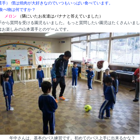
選手） 僕は焼肉が大好きなのでいつもいっぱい食べています。
食べ物は何ですか？
） メロン
（隣にいたお友達はバナナと答えていました）
手から質問を受ける園児もいました。もっと質問したい園児はたくさんいまし
はお楽しみの山本選手とのゲームです。
さんは、基本のパス練習です。初めてのパス上手に出来るかな？