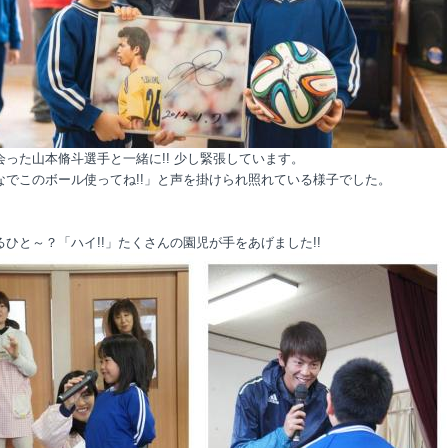
会った山本脩斗選手と一緒に!! 少し緊張しています。
なでこのボール使ってね!!」と声を掛けられ照れている様子でした。
るひと～？「ハイ!!」たくさんの園児が手をあげました!!