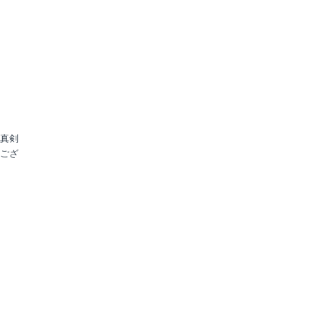
真剣
ござ