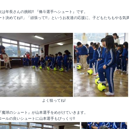
次は年長さんの挑戦!! 『脩斗選手へシュート』です。
ート決めてね!!」「頑張って!!」というお友達の応援に、子どもたちもやる気
く狙ってね!
『魔球のシュート』が山本選手をめがけていきます。
ロールの良いシュートに山本選手もびっくり!!