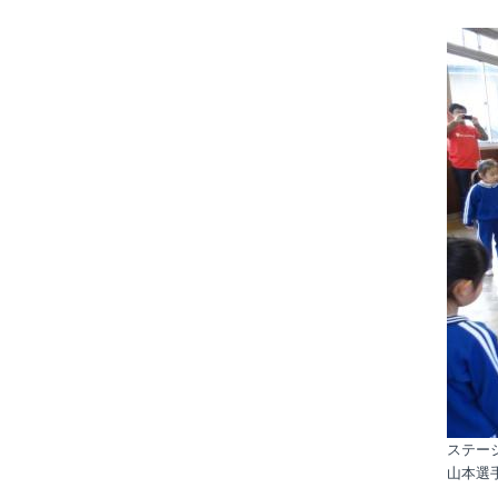
ステー
山本選