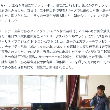
4年1月7日、釜石保育園にてサッカーボール贈呈式が行われ、園児がプロサッカ
流を楽しみました。当日は、岩手県出身で現在Jリーグで活躍の山本脩斗選手
ました。園児たちは、「サッカー選手が来る!!」と、朝からウキウキした気分
っていました。
のパートナー企業であるアディダス ジャパン株式会社は、2013年6月に国立競
れた『東日本大震災復興支援 2013Jリーグスペシャルマッチ』にて、”試合終
チャリティプロジェクト”をコンセプトにした、選手の全力プレーをプレゼン
しいチャリティ活動
『after the match, project』
を東日本大震災被災地復興支
て実施されました。その結果、当日の試合に出場したアディダス契約選手10
ント数の合計279回と同数のサッカーボール279個が、宮城県内と岩手県の山
・陸前高田市にある学童施設や保育園・幼稚園にSCJを通じて寄贈され、その
つである釜石保育所にて、贈呈式が開催されました。