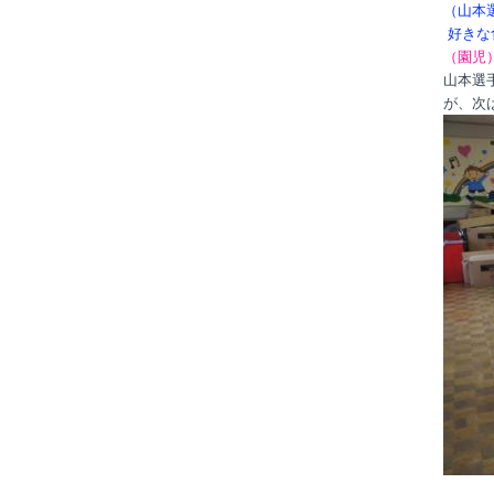
（山本
好きな
（園児
山本選
が、次
年中