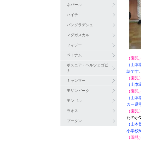
ネパール
ハイチ
バングラデシュ
マダガスカル
フィジー
ベトナム
（園児
（山本
ボスニア・ヘルツェゴビ
ナ
訣です
（園児
ミャンマー
（山本
モザンビーク
（園児
（山本
モンゴル
カー選手
ラオス
（園児
たのか
ブータン
（山本
小学校
（園児