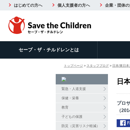
はじめての方へ
個人支援者の方へ
企業・団体の
セーブ・ザ・チルドレンとは
トップページ
>
スタッフブログ
>
日本/東日本
日本
緊急・人道支援
保健・栄養
プロ
教育
（201
子どもの保護
防災（災害リスク軽減）