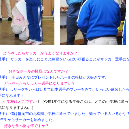
） どうやったらサッカーがうまくなりますか？
選手） サッカーを楽しむことと練習をいっぱい頑張ることがサッカー選手に
。
） 好きなボールの模様はなんですか？
選手） 今日みんなにプレゼントしたボールの模様が大好きです。
） どうやったらサッカー選手になりますか？
選手） Jリーグをいっぱい見て山本選手のプレーをみて、いっぱい練習した
になれます!!
） 小学校はどこですか
？（今度1年生になる年長さんは、どこの小学校に通っ
気になりますよね。）
選手） 僕は盛岡市の北松園小学校に通っていました。知っている人いるかな？
5年生からサッカーを始めました。
） 好きな食べ物は何ですか？