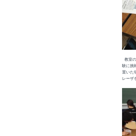
教室の
験に挑
置いた
レーザ