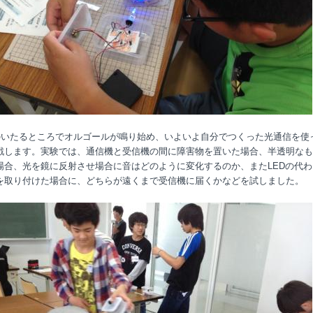
いたるところでオルゴールが鳴り始め、いよいよ自分でつくった光通信を使
戦します。実験では、通信機と受信機の間に障害物を置いた場合、半透明なも
場合、光を鏡に反射させ場合に音はどのように変化するのか、またLEDの代わ
を取り付けた場合に、どちらが遠くまで受信機に届くかなどを試しました。