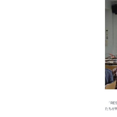
「RE
たちが