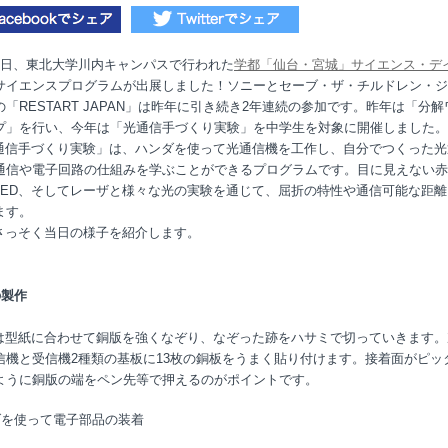
1日、東北大学川内キャンパスで行われた
学都「仙台・宮城」サイエンス・デ
サイエンスプログラムが出展しました！ソニーとセーブ・ザ・チルドレン・ジ
「RESTART JAPAN」は昨年に引き続き2年連続の参加です。昨年は「分
プ」を行い、今年は「光通信手づくり実験」を中学生を対象に開催しました。
信手づくり実験」は、ハンダを使って光通信機を工作し、自分でつくった光
通信や電子回路の仕組みを学ぶことができるプログラムです。目に見えない赤
LED、そしてレーザと様々な光の実験を通じて、屈折の特性や通信可能な距離
ます。
っそく当日の様子を紹介します。
の製作
型紙に合わせて銅版を強くなぞり、なぞった跡をハサミで切っていきます。
信機と受信機2種類の基板に13枚の銅板をうまく貼り付けます。接着面がピッ
ように銅版の端をペン先等で押えるのがポイントです。
ダを使って電子部品の装着