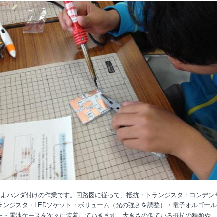
よハンダ付けの作業です。回路図に従って、抵抗・トランジスタ・コンデン
ランジスタ・LEDソケット・ボリューム（光の強さを調整）・電子オルゴール
ー・電池ケースを次々に装着していきます。大きさの似ている抵抗の種類や、