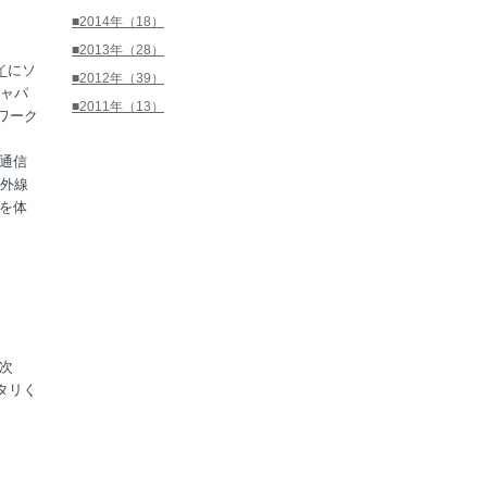
■2014年（18）
■2013年（28）
イ
にソ
■2012年（39）
ャパ
■2011年（13）
解ワーク
通信
外線
を体
次
タリく