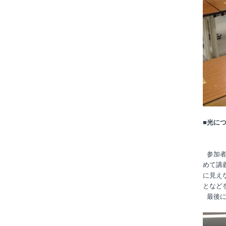
■光に
参加者
めて講
に見え
となど
最後に