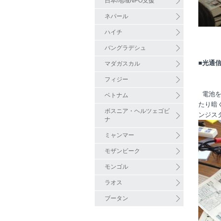
日本/地域NPO支援
ネパール
ハイチ
バングラデシュ
■光通
マダガスカル
フィジー
電池を
ベトナム
たり暗
ボスニア・ヘルツェゴビ
ンジス
ナ
ミャンマー
モザンビーク
モンゴル
ラオス
ブータン