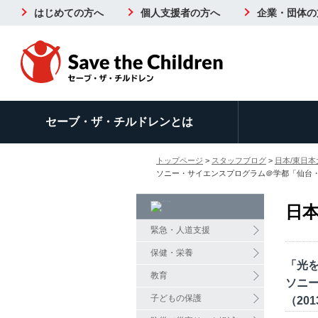
はじめての方へ
個人支援者の方へ
企業・団体の
セーブ・ザ・チルドレンとは
トップページ
>
スタッフブログ
>
日本/東日本
ソニー・サイエンスプログラム＠学都「仙台・宮城
日本
緊急・人道支援
保健・栄養
「光
教育
ソニ
子どもの保護
（201