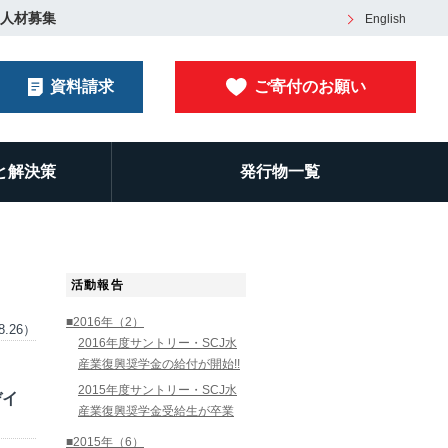
人材募集
English
資料請求
ご寄付のお願い
と解決策
発行物一覧
活動報告
■2016年（2）
8.26）
2016年度サントリー・SCJ水
産業復興奨学金の給付が開始!!
2015年度サントリー・SCJ水
デイ
産業復興奨学金受給生が卒業
■2015年（6）