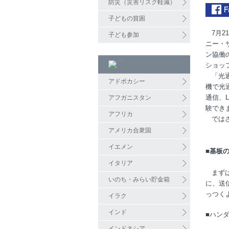
防災（災害リスク軽減）
子どもの貧困
7月2
子ども参加
ニー・
ン協働の
ショッ
「光通
アドボカシー
機で光
通信、
アフガニスタン
験でき
アフリカ
ではさ
アメリカ合衆国
イエメン
■基板
イタリア
まずは
いのち・みらい貯金箱
に、送
っつく
イラク
インド
■ハン
インドネシア