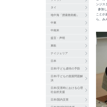
ンジス
タイ
参加し
ことが
地中海「捜索救助船」
ら、み
中東
中南米
提言・声明
東欧
ナイジェリア
日本
日本/子ども虐待の予防
日本/子どもの貧困問題解
決
日本/災害時における心理
社会的支援
日本/国内災害